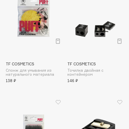
Cadence
Capelli Dorati
Carbon Theory
Carmex
Carolina Herrera
Catrice
Celimax
TF COSMETICS
TF COSMETICS
Cettua
Спонж для умывания из
Точилка двойная с
натурального материала
контейнером
Chupa Chups
138 ₽
146 ₽
Clarette
Clarins
Clarins Precious
НОВИНКА
Clinique
Clive Christian
Club De Nuit