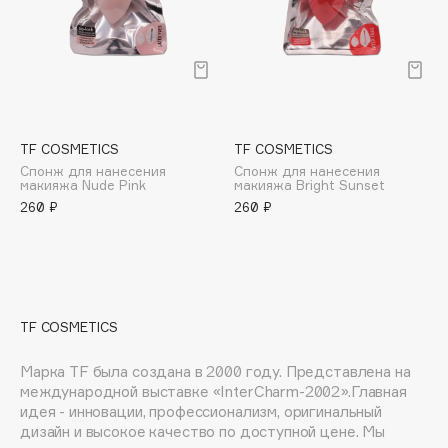
E
Eat My
Ecolatier
Ecotools
EGIA
TF COSMETICS
TF COSMETICS
Eigshow
Спонж для нанесения
Спонж для нанесения
макияжа Nude Pink
макияжа Bright Sunset
Elemis
260 ₽
260 ₽
Elian Russia
Elie Saab
Ella Bartsueva Brushes
EMBRACE Haircare
TF COSMETICS
Emmanuelle Jane
Enough
Марка TF была создана в 2000 году. Представлена на
EpilProfi
международной выставке «InterCharm-2002».Главная
идея - инновации, профессионализм, оригинальный
Erborian
дизайн и высокое качество по доступной цене. Мы
Essence