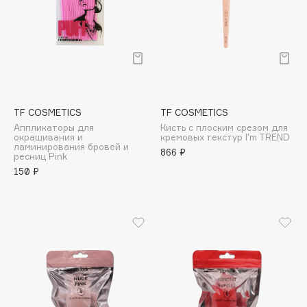
Deonica
Dessange
Dior
Divage
Dolce & Gabbana
Dolomit
TF COSMETICS
TF COSMETICS
Dorco
Аппликаторы для
Кисть с плоским срезом для
окрашивания и
кремовых текстур I'm TREND
DP Daily Perfection
ламинирования бровей и
866 ₽
ресниц Pink
Dr. Vranjes Firenze
150 ₽
Dr.Althea
Dr.Ceuracle
Dr.Jart+
DSD de Luxe
Dyson