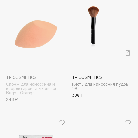
Biomed
Biorepair
Blanx
Blistex
BLOME
Boadicea The Victorious
Bobbi Brown
BOOMSHOP
BORK
TF COSMETICS
TF COSMETICS
Brunello Cucinelli
Спонж для нанесения и
Кисть для нанесения пудры
Bvlgari
корректировки макияжа
10
Bright-Orange
380 ₽
by TERRY
248 ₽
BY WISHTREND
Byredo
C