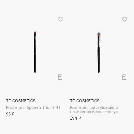
Apagard
Aravia Professional
Arcadia
Archetype
Architect Demidoff
ARIVE MAKEUP
Art&Fact
Art-Visage
Artdeco
Astra
Atelier Rebul
Augustinus Bader
TF COSMETICS
TF COSMETICS
Aveda
Кисть для бровей Triumf 41
Кисть для растушевки и
нанесения всех текстур
96 ₽
Avene
194 ₽