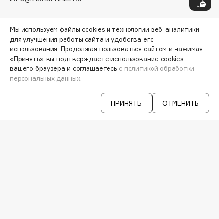
Hapica
HELIBEAUTY
МОИ ЗАКАЗЫ
Мы используем файлы cookies и технологии веб-аналитики
ПЕРСОНАЛЬНЫЙ КОНСУЛЬТАНТ
Hempz
для улучшения работы сайта и удобства его
АКЦИИ
HFC
использования. Продолжая пользоваться сайтом и нажимая
ИНТЕРЕСНОЕ
«Принять», вы подтверждаете использование cookies
Holika Holika
ПРОГРАММА ЛОЯЛЬНОСТИ
вашего браузера и соглашаетесь
с политикой обработки
Holly Polly
ДОСТАВКА И ОПЛАТА
персональных данных.
ВОПРОСЫ И ОТВЕТЫ
Holy Land
БРЕНДЫ
ПРИНЯТЬ
ОТМЕНИТЬ
КАТАЛОГ
I
РАБОТА У НАС
МАГАЗИНЫ
I Love My Hair
КОНТАКТЫ
Iceberg
ПОСТАВЩИКАМ
Icon Skin
АРЕНДА
Influence Beauty
VISAGE PRO
INGLOT
СЕРВИСЫ
Initio
VK