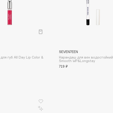
Consly
Corimo
SEVEN7EEN
CosRX
ля губ All Day Lip Color &
Карандаш для век водостойкий
Cottolina
Smooth WP&Longstay
719 ₽
Crescina
Cunzite
Curaprox