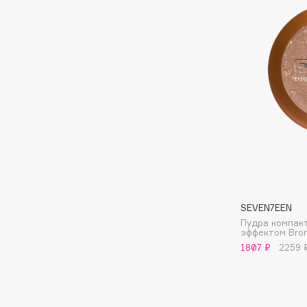
D
d'Alba
Dior
DABO
Divage
DARLING*
Dolce & Gabbana
Darphin
Dolomit
Davines
Dorco
Deonica
DP Daily Perfection
Dessange
Dr. Vranjes Firenze
SEVEN7EEN
E
Пудра компак
эффектом Bron
1807 ₽
2259 
Eat My
Ella Bartsueva Brushes
Ecolatier
EMBRACE Haircare
Ecotools
Emmanuelle Jane
EGIA
Enough