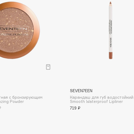
Dr.Althea
Dr.Ceuracle
Dr.Jart+
DSD de Luxe
Dyson
SEVEN7EEN
тная с бронзирующим
Карандаш для губ водостойкий
zing Powder
Smooth Waterproof Lipliner
₽
719 ₽
Estrâde
Estée Lauder
Etat Pur
Etude House