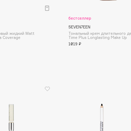
Aveda
Avene
бестселлер
SEVEN7EEN
овый жидкий Μatt
Тональный крем длительного д
ra Coverage
Time Plus Longlasting Make Up
1019 ₽
Boadicea The Victorious
Bobbi Brown
BOOMSHOP
BORK
Brunello Cucinelli
Bvlgari
by TERRY
BY WISHTREND
Byredo