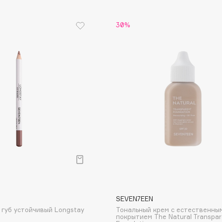
Etude organix
30%
Eva Mosaic
Ex Nihilo
EXOARI L
Fragrance Du Bois
Frederic Malle
Frudia
Funny Organix
SEVEN7EEN
губ устойчивый Longstay
Тональный крем с естественны
покрытием The Natural Transpar