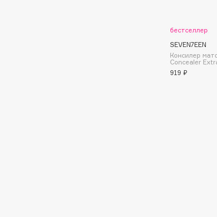
Aravia Professional
Alix Avien
Arcadia
Allies of Skin
Archetype
бестселлер
AMAN
SEVEN7EEN
Консилер мат
Concealer Ext
919 ₽
B
Babor
beautyblender
Baffy
Bebble
Balmain Hair Couture
Beverly Hills Polo Club
ЭКСКЛЮЗИВ
Biodance
Banderas
Bioderma
Basicare
Biomed
Batiste
Biorepair
Beauty Bomb
Blanx
Beauty Pati
Blistex
Beautyblades
НОВИНКА