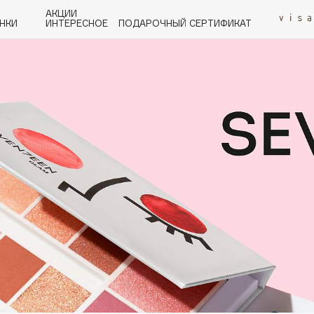
АКЦИИ
НКИ
ИНТЕРЕСНОЕ
ПОДАРОЧНЫЙ СЕРТИФИКАТ
P
Q
R
S
T
U
V
W
Y
Z
А - Я
Angiopharm
KIKO Milano
Estée Lauder
Clarins