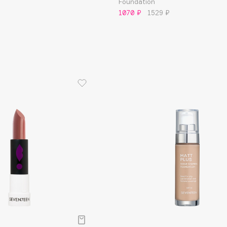
Foundation
1070 ₽
1529 ₽
Gourmandise
Grace Day
Guerlain
Guess
Holika Holika
Holly Polly
Holy Land