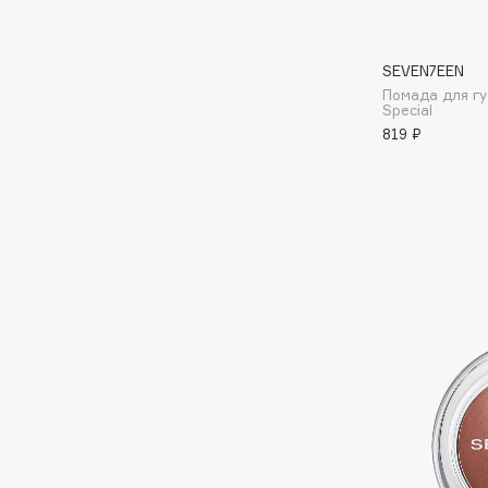
I
SEVEN7EEN
Помада для г
I Love My Hair
INGLOT
Special
819 ₽
Iceberg
Initio
Icon Skin
Insight Professional
Influence Beauty
Institut Esthederm
J
James Read
Janeke
Jan Marini
Jimmy Choo
ЭКСКЛЮЗИВ
JMsolution
Jane Iredale