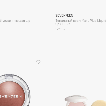
SEVEN7EEN
уб увлажняющая Lip
Тональный крем Matt Plus Liqui
Institute Estelare
Up SPF20
1739 ₽
Instytutum
invisibobble
IS Clinical
Jo Malone London
Juliette Has A Gun
Juvena