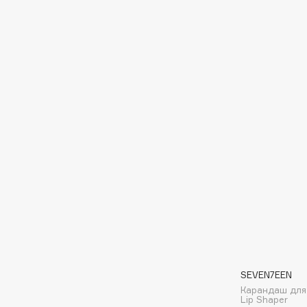
Eigshow
EpilProfi
Elemis
Erborian
Elian Russia
Essence
Elie Saab
Essential Parfums Paris
F
FANE
Flipper
Farmstay
FLOEMA
Felce Azzurra
Floraïku
Fillerina
Forlle'd
ЭКСКЛЮЗИВ
Fiona Franchimon
SEVEN7EEN
Карандаш для 
Lip Shaper