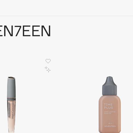
EN7EEN
Architect Demidoff
ARIVE MAKEUP
Art&Fact
Art-Visage
Artdeco
Astra
Atelier Rebul
Augustinus Bader