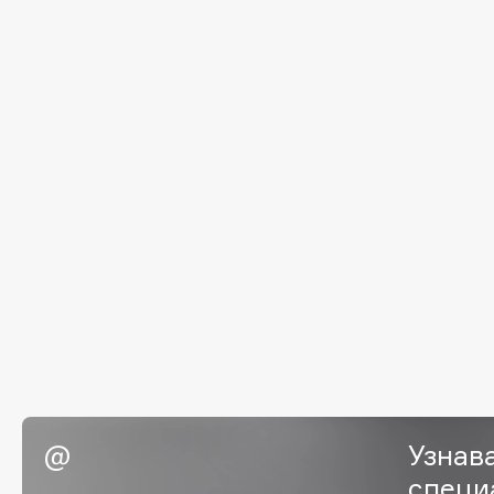
EGIA
EpilProfi
Eigshow
Erborian
Elemis
Essence
Elian Russia
Essential Parfums Paris
Elie Saab
Estrâde
F
FANE
Flipper
Farmstay
FLOEMA
Felce Azzurra
Floraïku
Fillerina
Forlle'd
ЭКСКЛЮЗИВ
Fiona Franchimon
Узнав
специ