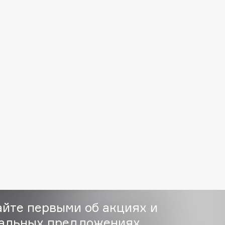
Корейский
Eva Mosaic
Функциона
Название б
Ex Nihilo
Почему им
EXOARI L
Отсылка к
страна гор
Символ ин
стремящег
продукты.
L.Sanic – э
- Собстве
Fragrance Du Bois
- До тонк
Frederic Malle
максималь
- Высокоф
Frudia
бережного
Funny Organix
- Легкост
особеннос
айте первыми об акциях и
- Удобство
альных предложениях