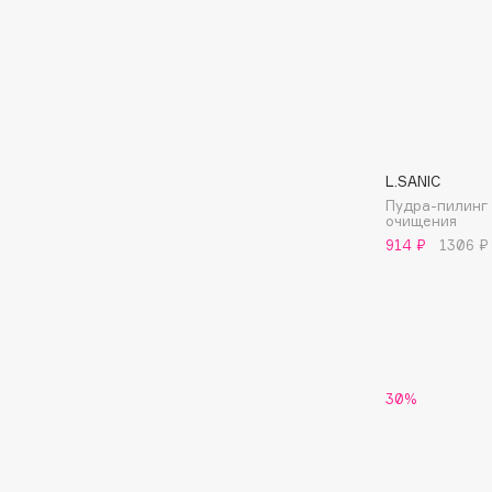
Подарки
0 - 9
Для дома
100BON
22|11
Техника
L.SANIC
A
Пудра-пилинг 
очищения
914 ₽
1306 ₽
Acqua di Parma
Amina Daudova Brushes
Acque di Italia
Amouage
Adele for you
Amuleto Di Casa
Advante
Angiopharm
ЭКСКЛЮЗИВ
ЭКСКЛЮЗИВ
Aesop
Annbeauty
30%
Age Stop
Anua
ЭКСКЛЮЗИВ
Apadent
AHFA Cosmetics
Apagard
Ajmal