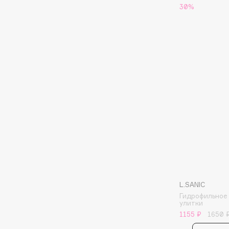
BLOME
30%
C
Cadence
Chupa Chups
Capelli Dorati
Clarette
Carbon Theory
Clarins
Carmex
Clarins Precious
Carolina Herrera
Clinique
Catrice
Clive Christian
Celimax
Club De Nuit
Cettua
Collagenina
L.SANIC
Гидрофильное
улитки
1155 ₽
1650 