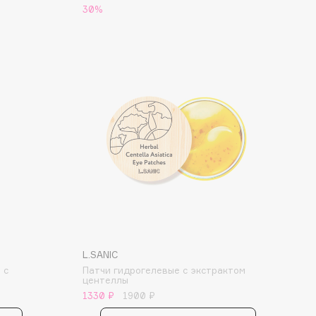
30%
L.SANIC
 с
Патчи гидрогелевые с экстрактом
центеллы
1330 ₽
1900 ₽