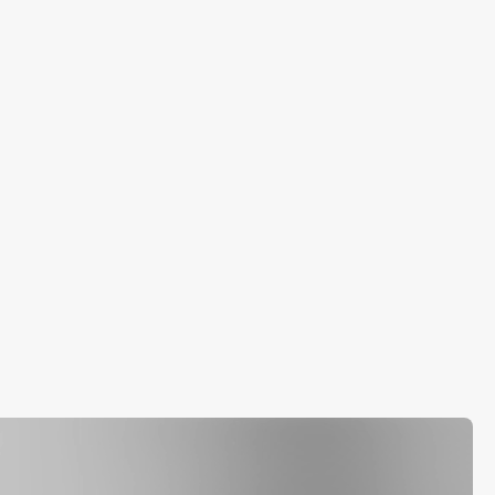
. Инновационный. Технологичный. Эффективный. Честный.
льный.
ренда происходит от корейского слова 산 «San» - гора.
енно «гора»?
 происхождению бренда – Южная Корея известна как
.
новационных технологий и амбиций бренда,
ося создавать самые передовые и эффективные
то:
нная лаборатория и разработки
остей продуманные действенные составы с
ной концентрацией активных компонентов
ункциональные продукты для эффективного и
 воздействия
ь выбора нужного продукта исходя из проблем кожи и
тей бьюти-ритуалов конкретного потребителя
 в использовании