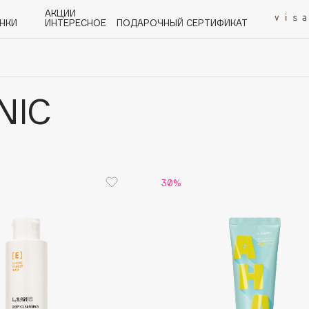
АКЦИИ
НКИ
ИНТЕРЕСНОЕ
ПОДАРОЧНЫЙ СЕРТИФИКАТ
NIC
P
Q
R
S
T
U
V
W
Y
Z
А - Я
30%
Angiopharm
KIKO Milano
Estée Lauder
Clarins