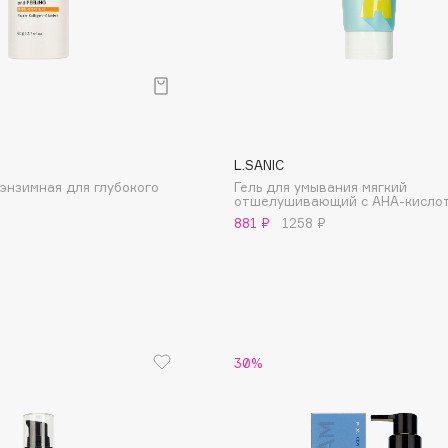
L.SANIC
энзимная для глубокого
Гель для умывания мягкий
отшелушивающий с AHA-кисло
881 ₽
1258 ₽
Architect Demidoff
ARIVE MAKEUP
Art&Fact
Art-Visage
Artdeco
30%
Astra
Atelier Rebul
Augustinus Bader