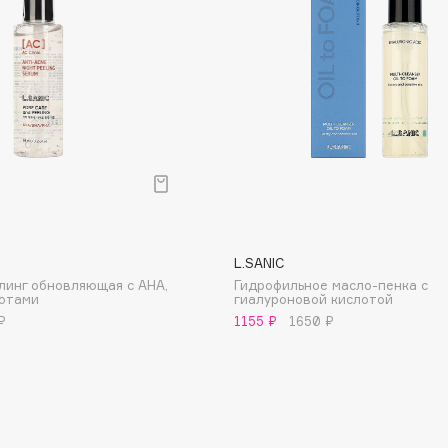
Aveda
Avene
Boadicea The Victorious
Bobbi Brown
BOOMSHOP
L.SANIC
линг обновляющая с AHA,
Гидрофильное масло-пенка с
BORK
лотами
гиалуроновой кислотой
Brunello Cucinelli
₽
1155 ₽
1650 ₽
Bvlgari
by TERRY
BY WISHTREND
Byredo