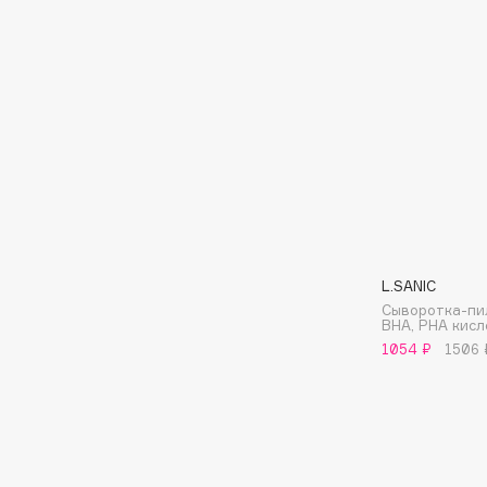
Aravia Professional
Alix Avien
Arcadia
Allies of Skin
Archetype
AMAN
B
Babor
beautyblender
Baffy
Bebble
Balmain Hair Couture
Beverly Hills Polo Club
L.SANIC
ЭКСКЛЮЗИВ
Сыворотка-пи
Biodance
Banderas
BHA, PHA кис
Bioderma
1054 ₽
1506 
Basicare
Biomed
Batiste
Biorepair
Beauty Bomb
Blanx
Beauty Pati
Blistex
Beautyblades
НОВИНКА