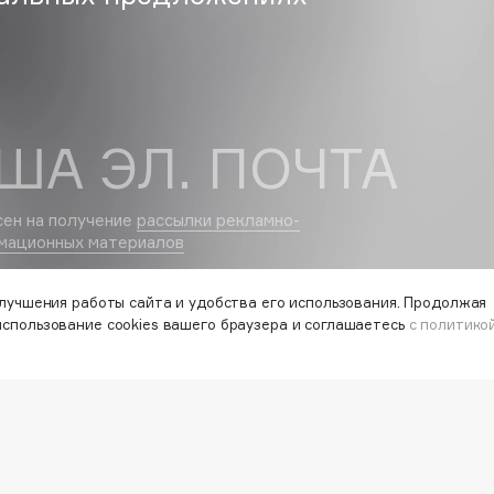
Gourmandise
Grace Day
ША ЭЛ. ПОЧТА
Guerlain
Guess
сен на получение
рассылки рекламно-
мационных материалов
улучшения работы сайта и удобства его использования. Продолжая
использование cookies вашего браузера и соглашаетесь
с политико
РАБОТА У НАС
VISAG
Holika Holika
УЛЬТАНТ
МАГАЗИНЫ
СЕРВИ
КОНТАКТЫ
Holly Polly
ПОСТАВЩИКАМ
VK
Holy Land
ОСТИ
АРЕНДА
TELEG
WHATS