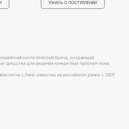
И
УЗНАТЬ О ПОСТУПЛЕНИИ
 корейский косметический бренд, создающий
ые средства для решения конкретных проблем кожи.
ые патчи L.Sanic известны на российском рынке с 2018
зуются любовью многих бьюти-блогеров и обычных
ду ассортимент бренда пополнился
нологичными тканевыми масками, которые созданы для
но разных потребностей кожи: пептиды, AHA/BHA
нзимы, бета-глюкан, и это далеко не весь список
ов!