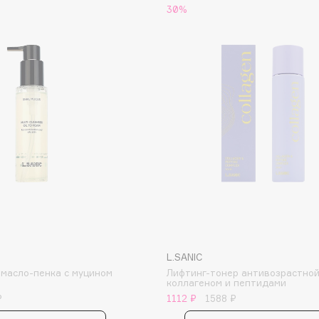
30%
Consly
Corimo
CosRX
Cottolina
Crescina
Cunzite
Curaprox
L.SANIC
 масло-пенка с муцином
Лифтинг-тонер антивозрастной
коллагеном и пептидами
₽
1112 ₽
1588 ₽