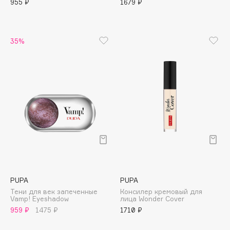
955 ₽
1679 ₽
Adele for you
Финал лета
Advante
ЭКСКЛЮЗИВ
1 АВГ - 31 АВГ
Aesop
35%
Age Stop
ЭКСКЛЮЗИВ
AHFA Cosmetics
Ajmal
Alix Avien
Allies of Skin
AMAN
Amina Daudova Brushes
Amouage
Amuleto Di Casa
PUPA
PUPA
Angiopharm
ЭКСКЛЮЗИВ
Тени для век запеченные
Консилер кремовый для
Annbeauty
Vamp! Eyeshadow
лица Wonder Cover
959 ₽
1475 ₽
1710 ₽
Anua
Apadent