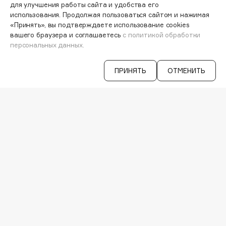
Hamis
ПЕРСОНАЛЬНЫЙ КОНСУЛЬТАНТ
для улучшения работы сайта и удобства его
использования. Продолжая пользоваться сайтом и нажимая
АКЦИИ
Hapica
«Принять», вы подтверждаете использование cookies
ИНТЕРЕСНОЕ
HELIBEAUTY
вашего браузера и соглашаетесь
с политикой обработки
ПРОГРАММА ЛОЯЛЬНОСТИ
персональных данных.
Hempz
ДОСТАВКА И ОПЛАТА
ВОПРОСЫ И ОТВЕТЫ
HFC
БРЕНДЫ
ПРИНЯТЬ
ОТМЕНИТЬ
Holika Holika
КАТАЛОГ
Holly Polly
Holy Land
РАБОТА У НАС
МАГАЗИНЫ
КОНТАКТЫ
I
ПОСТАВЩИКАМ
АРЕНДА
I Love My Hair
VISAGE PRO
Iceberg
СЕРВИСЫ
Icon Skin
VK
Influence Beauty
TELEGRAM
WHATSAPP
INGLOT
MAX