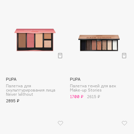
B
Babor
Baffy
Balmain Hair Couture
ЭКСКЛЮЗИВ
Banderas
Basicare
Batiste
Beauty Bomb
Beauty Pati
PUPA
PUPA
Beautyblades
Палетка для
Палетка теней для век
НОВИНКА
скульптурирования лица
Make-up Stories
beautyblender
Never Without
1700 ₽
2615 ₽
2895 ₽
Bebble
Beverly Hills Polo Club
Biodance
Bioderma