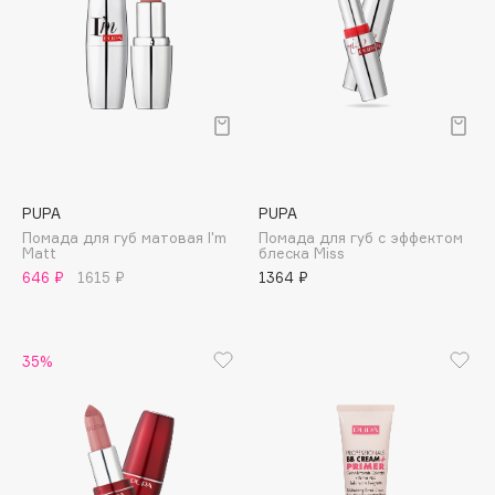
Cadence
Capelli Dorati
Carbon Theory
Carmex
Carolina Herrera
Catrice
PUPA
PUPA
Celimax
Помада для губ матовая I'm
Помада для губ с эффектом
Matt
блеска Miss
Cettua
646 ₽
1615 ₽
1364 ₽
Chupa Chups
Clarette
Clarins
35%
Clarins Precious
Clinique
Clive Christian
Club De Nuit