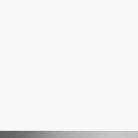
Fillerina
Fiona Franchimon
Flipper
FLOEMA
Floraïku
Forlle'd
ЭКСКЛЮЗИВ
Fragrance Du Bois
Frederic Malle
Frudia
Funny Organix
G
Garnier
Gecko