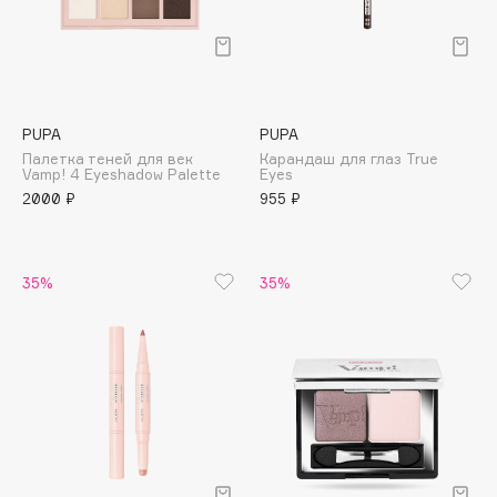
Deonica
Dessange
Dior
Divage
PUPA
PUPA
Dolce & Gabbana
Палетка теней для век
Карандаш для глаз True
Dolomit
Vamp! 4 Eyeshadow Palette
Eyes
2000 ₽
955 ₽
Dorco
DP Daily Perfection
Dr. Vranjes Firenze
35%
35%
Dr.Althea
Dr.Ceuracle
Dr.Jart+
DSD de Luxe
Dyson