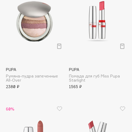
Biomed
Biorepair
Blanx
Blistex
BLOME
Boadicea The Victorious
Bobbi Brown
BOOMSHOP
BORK
PUPA
PUPA
Brunello Cucinelli
Румяна-пудра запеченные
Помада для губ Miss Pupa
All-Over
Starlight
Bvlgari
2380 ₽
1565 ₽
by TERRY
BY WISHTREND
Byredo
60%
C