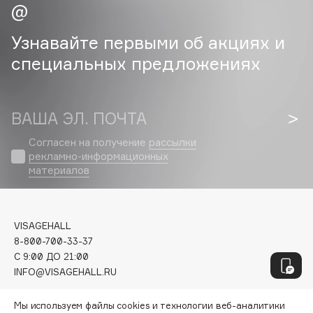
Geltek
Genosys
ЭКСКЛЮЗИВ
Узнавайте первыми об акциях и
Geomar
специальных предложениях
Giardino Magico
Gillette
Givenchy
ВАША ЭЛ. ПОЧТА
Global Keratin
Global White
Согласен на получение
рассылки
рекламно-информационных
Gourmandise
материалов
Grace Day
Guerlain
Guess
VISAGEHALL
8-800-700-33-37
C 9:00 ДО 21:00
H
INFO@VISAGEHALL.RU
Hadat Cosmetics
МОИ ЗАКАЗЫ
Мы используем файлы cookies и технологии веб-аналитики