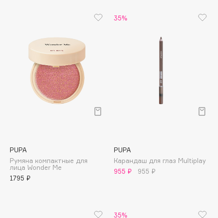
Apagard
35%
Aravia Professional
Arcadia
Archetype
Architect Demidoff
ARIVE MAKEUP
Art&Fact
Art-Visage
Artdeco
Astra
Atelier Rebul
PUPA
PUPA
Румяна компактные для
Карандаш для глаз Multiplay
Augustinus Bader
лица Wonder Me
955 ₽
955 ₽
Aveda
1795 ₽
Avene
35%