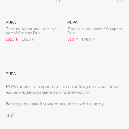
E
Eat My
Ecolatier
PUPA
PUPA
Помада-карандаш для губ
Тени для век Vamp! Compact
Ecotools
Vamp! Creamy Duo
Duo
EGG
1825 ₽
1825 ₽
910 ₽
1400 ₽
EGIA
Eigshow
Elemis
Elian Russia
PUPA
Elie Saab
Ella Bartsueva Brushes
PUPA верит, что красота – это свободное выражение
нашей индивидуальности и подлинности.
EMBRACE Haircare
Emmanuelle Jane
Благодаря нашей универсальности и большому
количеству продуктов мы обращаемся ко всем
Enough
женщинам, побуждая их поверить в себя и заставляя их
ЕЩЁ
EpilProfi
чувствовать себя особенными и просто красивыми.
Erborian