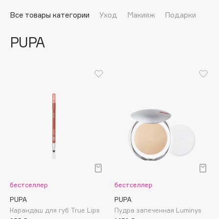
Подарки
Tom Ford
Все товары категории
Уход
Макияж
Подарки
HFC
Для дома
Angiopharm
PUPA
Техника
KIKO Milano
Estée Lauder
Clarins
0 - 9
100BON
22|11
A
бестселлер
бестселлер
Acqua di Parma
PUPA
PUPA
Карандаш для губ True Lips
Пудра запеченная Luminys
Acque di Italia