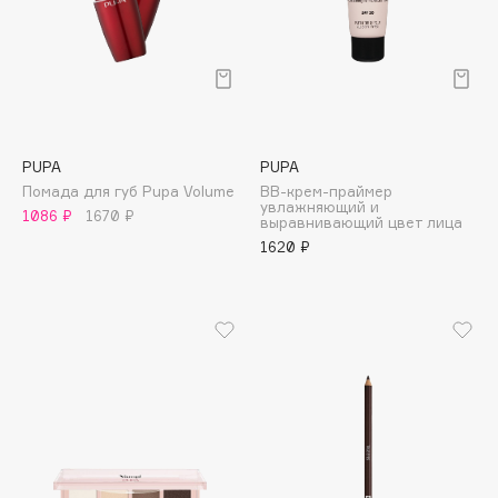
Collagenina
Consly
Corimo
CosRX
Cottolina
Crescina
PUPA
PUPA
Помада для губ Pupa Volume
BB-крем-праймер
Cunzite
увлажняющий и
1086 ₽
1670 ₽
выравнивающий цвет лица
Curaprox
1620 ₽
D
d'Alba
DABO
DARLING*
Darphin
Davines