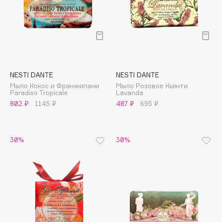
Collagenina
Consly
Corimo
CosRX
Cottolina
NESTI DANTE
NESTI DANTE
Crescina
Мыло Кокос и Франжипани
Мыло Розовое Кьянти
Cunzite
Paradiso Tropicale
Lavanda
Curaprox
802 ₽
1145 ₽
487 ₽
695 ₽
D
30%
30%
d'Alba
DABO
DARLING*
Darphin
Davines