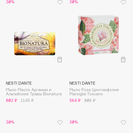
B
30%
30%
Babor
Baffy
Balmain Hair Couture
ЭКСКЛЮЗИВ
Banderas
Basicare
Batiste
Beauty Bomb
Beauty Pati
NESTI DANTE
NESTI DANTE
Beautyblades
НОВИНКА
Мыло Масло Аргании и
Мыло Роза Центиифолия
beautyblender
Альпийские Травы Bionatura
Marsiglia Toscano
802 ₽
1145 ₽
564 ₽
806 ₽
Bebble
Beverly Hills Polo Club
Biodance
30%
30%
Bioderma