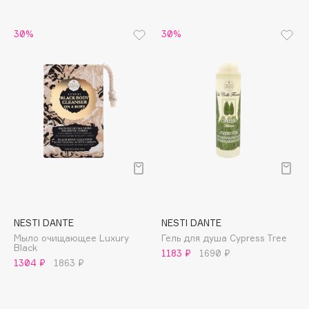
Apagard
30%
30%
Aravia Professional
Arcadia
Archetype
Architect Demidoff
ARIVE MAKEUP
Art&Fact
Art-Visage
Artdeco
Astra
Atelier Rebul
NESTI DANTE
NESTI DANTE
Augustinus Bader
Мыло очищающее Luxury
Гель для душа Cypress Tree
Aveda
Black
1183 ₽
1690 ₽
1304 ₽
1863 ₽
Avene