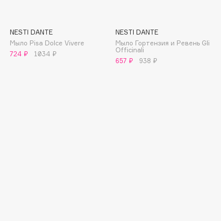
E
Eat My
NESTI DANTE
NESTI DANTE
Ecolatier
Мыло Pisa Dolce Vivere
Мыло Гортензия и Ревень Gli
Officinali
Ecotools
724 ₽
1034 ₽
657 ₽
938 ₽
EGIA
Eigshow
Elemis
Elian Russia
Elie Saab
Ella Bartsueva Brushes
EMBRACE Haircare
Emmanuelle Jane
Enough
EpilProfi
Erborian
Essence