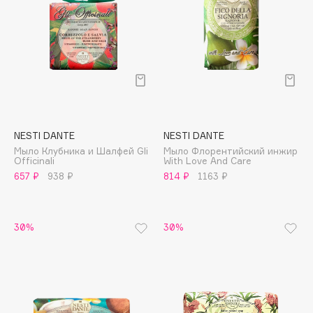
Cadence
Capelli Dorati
Carbon Theory
Carmex
Carolina Herrera
Catrice
NESTI DANTE
NESTI DANTE
Celimax
Мыло Клубника и Шалфей Gli
Мыло Флорентийский инжир
Officinali
With Love And Care
Cettua
657 ₽
938 ₽
814 ₽
1163 ₽
Chupa Chups
Clarette
Clarins
30%
30%
Clarins Precious
НОВИНКА
Clinique
Clive Christian
Club De Nuit