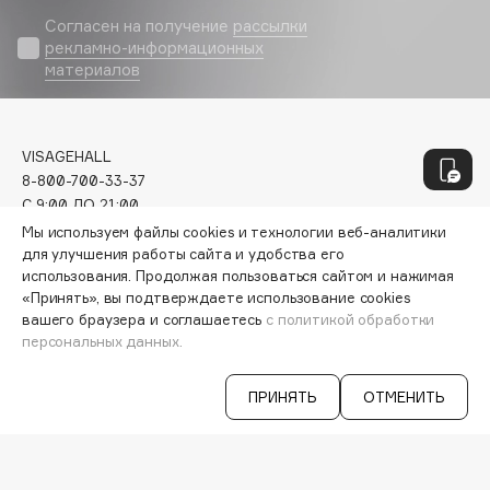
Genosys
ЭКСКЛЮЗИВ
Согласен на получение
рассылки
Geomar
рекламно-информационных
Giardino Magico
материалов
Gillette
Givenchy
VISAGEHALL
Global Keratin
8-800-700-33-37
Global White
C 9:00 ДО 21:00
Gourmandise
INFO@VISAGEHALL.RU
Мы используем файлы cookies и технологии веб-аналитики
Grace Day
для улучшения работы сайта и удобства его
использования. Продолжая пользоваться сайтом и нажимая
МОИ ЗАКАЗЫ
Guerlain
«Принять», вы подтверждаете использование cookies
ПЕРСОНАЛЬНЫЙ КОНСУЛЬТАНТ
Guess
вашего браузера и соглашаетесь
с политикой обработки
АКЦИИ
персональных данных.
ИНТЕРЕСНОЕ
ПРОГРАММА ЛОЯЛЬНОСТИ
H
ПРИНЯТЬ
ОТМЕНИТЬ
ДОСТАВКА И ОПЛАТА
ВОПРОСЫ И ОТВЕТЫ
Hadat Cosmetics
БРЕНДЫ
КАТАЛОГ
Hamis