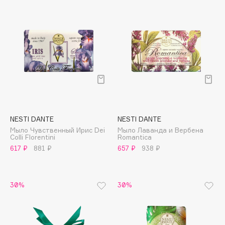
Biomed
Biorepair
Blanx
Blistex
BLOME
Boadicea The Victorious
Bobbi Brown
BOOMSHOP
BORK
NESTI DANTE
NESTI DANTE
Brunello Cucinelli
Мыло Чувственный Ирис Dei
Мыло Лаванда и Вербена
Colli Florentini
Romantica
Bvlgari
617 ₽
881 ₽
657 ₽
938 ₽
by TERRY
BY WISHTREND
30%
30%
Byredo
C