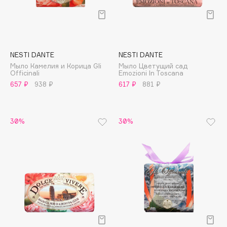
Deonica
Dessange
Dior
Divage
NESTI DANTE
NESTI DANTE
Dolce & Gabbana
Мыло Камелия и Корица Gli
Мыло Цветущий сад
Officinali
Emozioni In Toscana
Dolomit
657 ₽
938 ₽
617 ₽
881 ₽
Dorco
DP Daily Perfection
30%
30%
Dr. Vranjes Firenze
Dr.Althea
Dr.Ceuracle
Dr.Jart+
DSD de Luxe
Dyson