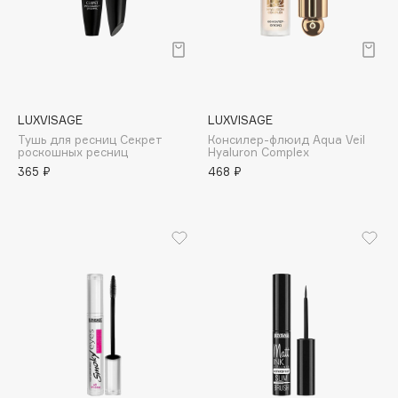
Deonica
Dessange
Dior
Divage
Dolce & Gabbana
LUXVISAGE
LUXVISAGE
Dolomit
Тушь для ресниц Секрет
Консилер-флюид Aqua Veil
роскошных ресниц
Hyaluron Complex
Dorco
365 ₽
468 ₽
DP Daily Perfection
Dr. Vranjes Firenze
Dr.Althea
Dr.Ceuracle
Dr.Jart+
DSD de Luxe
Dyson