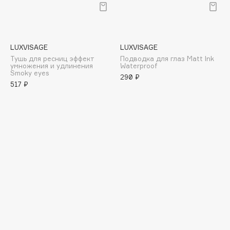
E
Eat My
Ecolatier
LUXVISAGE
LUXVISAGE
Ecotools
Тушь для ресниц эффект
Подводка для глаз Matt Ink
умножения и удлинения
Waterproof
EGIA
Smoky eyes
290 ₽
Eigshow
517 ₽
Elemis
Elian Russia
Elie Saab
Ella Bartsueva Brushes
EMBRACE Haircare
Emmanuelle Jane
Enough
EpilProfi
Erborian
Essence