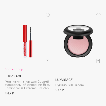
Apagard
Aravia Professional
Arcadia
Archetype
Architect Demidoff
ARIVE MAKEUP
Art&Fact
Art-Visage
Artdeco
Astra
бестселлер
Atelier Rebul
LUXVISAGE
Augustinus Bader
LUXVISAGE
Гель-ламинатор для бровей
суперсильной фиксации Brow
Aveda
Румяна Silk Dream
Laminator & Extreme Fix 24h
537 ₽
Avene
443 ₽