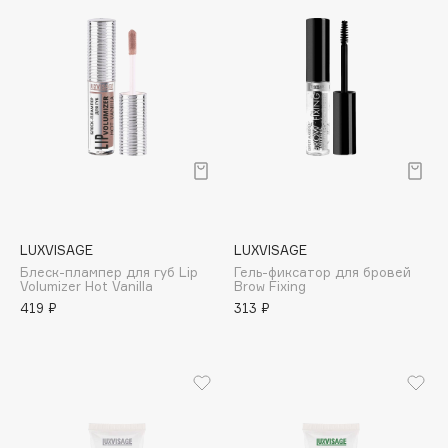
Biomed
Biorepair
Blanx
Blistex
BLOME
Boadicea The Victorious
Bobbi Brown
BOOMSHOP
BORK
LUXVISAGE
LUXVISAGE
Brunello Cucinelli
Блеск-плампер для губ Lip
Гель-фиксатор для бровей
Bvlgari
Volumizer Hot Vanilla
Brow Fixing
419 ₽
313 ₽
by TERRY
BY WISHTREND
Byredo
C