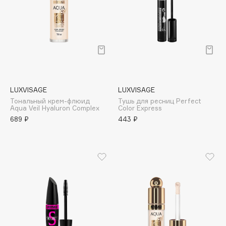
Collagenina
Consly
Corimo
CosRX
Cottolina
Crescina
LUXVISAGE
LUXVISAGE
Cunzite
Тональный крем-флюид
Тушь для ресниц Perfect
Curaprox
Aqua Veil Hyaluron Complex
Color Express
689 ₽
443 ₽
D
d'Alba
DABO
DARLING*
Darphin
Davines