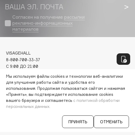
Genosys
ЭКСКЛЮЗИВ
ВАША ЭЛ. ПОЧТА
Geomar
Согласен на получение
рассылки
Giardino Magico
рекламно-информационных
Gillette
материалов
Givenchy
Global Keratin
Global White
VISAGEHALL
8-800-700-33-37
Gourmandise
C 9:00 ДО 21:00
Grace Day
INFO@VISAGEHALL.RU
Мы используем файлы cookies и технологии веб-аналитики
Guerlain
для улучшения работы сайта и удобства его
Guess
МОИ ЗАКАЗЫ
использования. Продолжая пользоваться сайтом и нажимая
ПЕРСОНАЛЬНЫЙ КОНСУЛЬТАНТ
«Принять», вы подтверждаете использование cookies
АКЦИИ
вашего браузера и соглашаетесь
с политикой обработки
H
ИНТЕРЕСНОЕ
персональных данных.
ПРОГРАММА ЛОЯЛЬНОСТИ
ДОСТАВКА И ОПЛАТА
Hadat Cosmetics
ПРИНЯТЬ
ОТМЕНИТЬ
ВОПРОСЫ И ОТВЕТЫ
Hamis
БРЕНДЫ