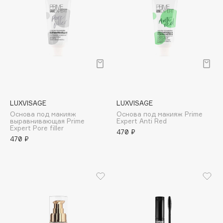
Cadence
Capelli Dorati
Carbon Theory
Carmex
Carolina Herrera
Catrice
Celimax
LUXVISAGE
LUXVISAGE
Основа под макияж
Основа под макияж Prime
Cettua
выравнивающая Prime
Expert Anti Red
Expert Pore filler
Chupa Chups
470 ₽
470 ₽
Clarette
Clarins
Clarins Precious
НОВИНКА
Clinique
Clive Christian
Club De Nuit