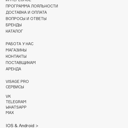
Collagenina
ПРОГРАММА ЛОЯЛЬНОСТИ
Consly
ДОСТАВКА И ОПЛАТА
ВОПРОСЫ И ОТВЕТЫ
Corimo
БРЕНДЫ
CosRX
КАТАЛОГ
Cottolina
Crescina
РАБОТА У НАС
МАГАЗИНЫ
Cunzite
КОНТАКТЫ
Curaprox
ПОСТАВЩИКАМ
АРЕНДА
D
VISAGE PRO
СЕРВИСЫ
d'Alba
VK
DABO
TELEGRAM
WHATSAPP
DARLING*
MAX
Darphin
Davines
IOS & Android >