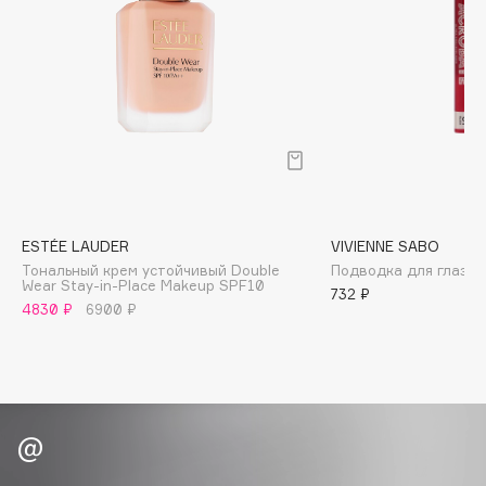
Biomed
Biorepair
Blanx
Blistex
BLOME
Boadicea The Victorious
Bobbi Brown
BOOMSHOP
ESTÉE LAUDER
VIVIENNE SABO
BORK
Тональный крем устойчивый Double
Подводка для глаз A
Brunello Cucinelli
Wear Stay-in-Place Makeup SPF10
732 ₽
4830 ₽
6900 ₽
Bvlgari
by TERRY
BY WISHTREND
Byredo
C