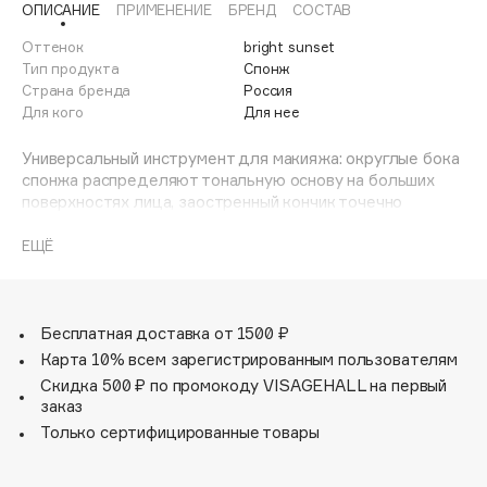
ОПИСАНИЕ
ПРИМЕНЕНИЕ
БРЕНД
СОСТАВ
Adele for you
Финал лета
Advante
Оттенок
bright sunset
ЭКСКЛЮЗИВ
Тип продукта
Спонж
1 АВГ - 31 АВГ
Aesop
Страна бренда
Россия
Age Stop
Для кого
Для нее
ЭКСКЛЮЗИВ
AHFA Cosmetics
Универсальный инструмент для макияжа: округлые бока
Ajmal
спонжа распределяют тональную основу на больших
поверхностях лица, заостренный кончик точечно
Alix Avien
маскирует несовершенства, а плоский срез позволяет
Allies of Skin
вплотную подобраться к областям под глазами и
ЕЩЁ
AMAN
крыльям носа.
Amina Daudova Brushes
Идеально для нанесения кремовых, жидких и пудровых
Amouage
текстур.
Бесплатная доставка от 1500 ₽
Технология использования «намочить-сжать-нанести»
Amuleto Di Casa
Карта 10% всем зарегистрированным пользователям
позволяет равномерно и экономно наносить тональные,
Скидка 500 ₽ по промокоду VISAGEHALL на первый
Angiopharm
ЭКСКЛЮЗИВ
корректирующие средства.
заказ
Annbeauty
Только сертифицированные товары
Anua
Apadent