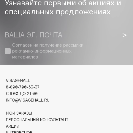
Узнавайте первыми об акциях и
специальных предложениях
Cadence
Capelli Dorati
Carbon Theory
ВАША ЭЛ. ПОЧТА
Carmex
Carolina Herrera
Согласен на получение
рассылки
рекламно-информационных
Catrice
материалов
Celimax
Cettua
Chupa Chups
VISAGEHALL
Clarette
8-800-700-33-37
C 9:00 ДО 21:00
Clarins
INFO@VISAGEHALL.RU
Clarins Precious
Clinique
МОИ ЗАКАЗЫ
Clive Christian
ПЕРСОНАЛЬНЫЙ КОНСУЛЬТАНТ
АКЦИИ
Club De Nuit
ИНТЕРЕСНОЕ