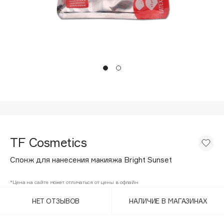
Подарки
Tom Ford
HFC
Для дома
Angiopharm
Техника
KIKO Milano
Estée Lauder
Clarins
0 - 9
100BON
TF Cosmetics
22|11
Спонж для нанесения макияжа Bright Sunset
A
*Цена на сайте может отличаться от цены в офлайн
НЕТ ОТЗЫВОВ
НАЛИЧИЕ В МАГАЗИНАХ
Acqua di Parma
Acque di Italia