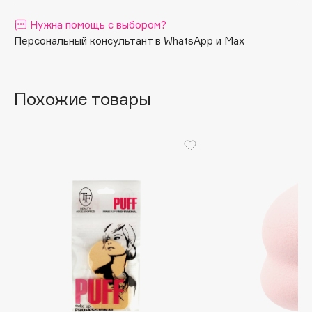
Apagard
Нужна помощь с выбором?
Aravia Professional
Персональный консультант в WhatsApp и Max
Arcadia
Archetype
Похожие товары
Architect Demidoff
ARIVE MAKEUP
Art&Fact
Art-Visage
Artdeco
Astra
Atelier Rebul
Augustinus Bader
Aveda
Avene