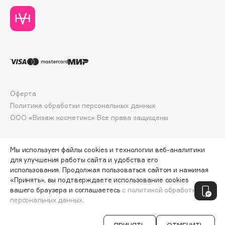
Deonica
Dessange
Dior
Divage
Dolce & Gabbana
Dolomit
Dorco
Оферта
DP Daily Perfection
Политика обработки персональных данных
ООО «Визаж косметикс» Все права защищены
Dr. Vranjes Firenze
Dr.Althea
Dr.Ceuracle
Мы используем файлы cookies и технологии веб-аналитики
для улучшения работы сайта и удобства его
Dr.Jart+
использования. Продолжая пользоваться сайтом и нажимая
DSD de Luxe
«Принять», вы подтверждаете использование cookies
ПО ЗОЛОТОЙ КАРТЕ:
234 ₽
Dyson
вашего браузера и соглашаетесь
с политикой обработки
персональных данных.
ДОБАВИТЬ В КОРЗИНУ
260 ₽