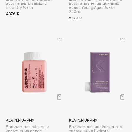
восстанавливающий
восстановления длинных
Adele for you
Blow.Dry Wash
волос Young.Again.Wash
Финал лета
250мл
Advante
4870 ₽
ЭКСКЛЮЗИВ
5120 ₽
1 АВГ - 31 АВГ
Aesop
Age Stop
ЭКСКЛЮЗИВ
AHFA Cosmetics
Ajmal
Alix Avien
Allies of Skin
AMAN
Amina Daudova Brushes
Amouage
Amuleto Di Casa
Angiopharm
ЭКСКЛЮЗИВ
Annbeauty
KEVIN.MURPHY
KEVIN.MURPHY
Anua
Бальзам для объема и
Бальзам для интенсивного
Apadent
уплотнения волос
увлажнения Hydrate-