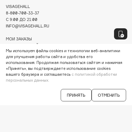
Hamis
VISAGEHALL
Hapica
8-800-700-33-37
C 9:00 ДО 21:00
HELIBEAUTY
INFO@VISAGEHALL.RU
Hempz
HFC
МОИ ЗАКАЗЫ
Holika Holika
ПЕРСОНАЛЬНЫЙ КОНСУЛЬТАНТ
Мы используем файлы cookies и технологии веб-аналитики
АКЦИИ
Holly Polly
для улучшения работы сайта и удобства его
ИНТЕРЕСНОЕ
Holy Land
использования. Продолжая пользоваться сайтом и нажимая
ПРОГРАММА ЛОЯЛЬНОСТИ
«Принять», вы подтверждаете использование cookies
ДОСТАВКА И ОПЛАТА
вашего браузера и соглашаетесь
с политикой обработки
ВОПРОСЫ И ОТВЕТЫ
I
персональных данных.
БРЕНДЫ
КАТАЛОГ
I Love My Hair
ПРИНЯТЬ
ОТМЕНИТЬ
Iceberg
РАБОТА У НАС
МАГАЗИНЫ
Icon Skin
КОНТАКТЫ
Influence Beauty
ПОСТАВЩИКАМ
INGLOT
АРЕНДА