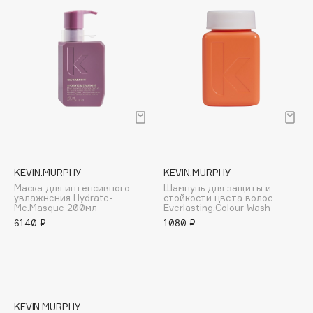
E
Eat My
Ecolatier
Ecotools
EGG
EGIA
Eigshow
Elemis
Elian Russia
KEVIN.MURPHY
KEVIN.MURPHY
Маска для интенсивного
Шампунь для защиты и
Elie Saab
увлажнения Hydrate-
стойкости цвета волос
Me.Masque 200мл
Everlasting.Colour Wash
Ella Bartsueva Brushes
6140 ₽
1080 ₽
EMBRACE Haircare
Emmanuelle Jane
Enough
EpilProfi
KEVIN.MURPHY
Erborian