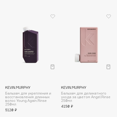
Biomed
Biorepair
Blanx
Blistex
BLOME
Boadicea The Victorious
Bobbi Brown
BOOMSHOP
BORK
Brunello Cucinelli
Bvlgari
by TERRY
KEVIN.MURPHY
KEVIN.MURPHY
BY WISHTREND
Бальзам для укрепления и
Бальзам для деликатного
Byredo
восстановления длинных
ухода за цветом Angel.Rinse
волос Young.Again.Rinse
250мл
250мл
4150 ₽
5120 ₽
C