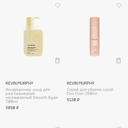
Collagenina
Consly
Corimo
CosRX
Cottolina
Crescina
Cunzite
Curaprox
D
KEVIN.MURPHY
KEVIN.MURPHY
Кондиционер-уход для
Спрей для объема сухой
d'Alba
разглаживания
Doo.Over 250мл
несмываемый Smooth.Again
5120 ₽
DABO
200мл
5850 ₽
DARLING*
Darphin
Davines