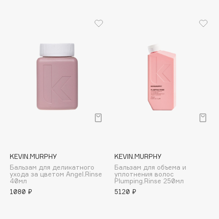
Cadence
Capelli Dorati
Carbon Theory
Carmex
Carolina Herrera
Catrice
Celimax
Cettua
Chupa Chups
Clarette
Clarins
KEVIN.MURPHY
KEVIN.MURPHY
Бальзам для деликатного
Бальзам для объема и
Clarins Precious
НОВИНКА
ухода за цветом Angel.Rinse
уплотнения волос
40мл
Plumping.Rinse 250мл
Clinique
1080 ₽
5120 ₽
Clive Christian
Club De Nuit