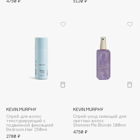
4750 ₽
5120 ₽
B
Babor
Baffy
Balmain Hair Couture
ЭКСКЛЮЗИВ
Banderas
Basicare
Batiste
Beauty Bomb
Beauty Pati
Beautyblades
НОВИНКА
beautyblender
Bebble
KEVIN.MURPHY
KEVIN.MURPHY
Beverly Hills Polo Club
Спрей для волос
Спрей-уход сияющий для
текстурирующий с
светлых волос
Biodance
подвижной фиксацией
Shimmer.Me.Blonde 100мл
Bedroom.Hair 250мл
4750 ₽
Bioderma
2780 ₽