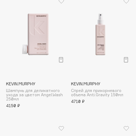
Deonica
Dessange
Dior
Divage
Dolce & Gabbana
Dolomit
Dorco
DP Daily Perfection
Dr. Vranjes Firenze
Dr.Althea
KEVIN.MURPHY
KEVIN.MURPHY
Dr.Ceuracle
Шампунь для деликатного
Спрей для прикорневого
ухода за цветом Angel.Wash
объема Anti.Gravity 150мл
Dr.Jart+
250мл
4710 ₽
4150 ₽
DSD de Luxe
Dyson