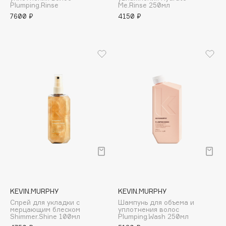
Plumping.Rinse
Me.Rinse 250мл
Apagard
7600 ₽
4150 ₽
Aravia Professional
Arcadia
Archetype
Architect Demidoff
ARIVE MAKEUP
Art&Fact
Art-Visage
Artdeco
Astra
Atelier Rebul
Augustinus Bader
Aveda
KEVIN.MURPHY
KEVIN.MURPHY
Avene
Спрей для укладки с
Шампунь для объема и
мерцающим блеском
уплотнения волос
Shimmer.Shine 100мл
Plumping.Wash 250мл