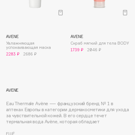
E
Eat My
Ecolatier
Ecotools
AVENE
AVENE
EGG
Увлажняющая
Скраб мягкий для тела BODY
успокаивающая маска
EGIA
1739 ₽
2046 ₽
2283 ₽
2686 ₽
Eigshow
Elemis
Elian Russia
Elie Saab
AVENE
Ella Bartsueva Brushes
EMBRACE Haircare
Eau Thermale Avène — французский бренд № 1 в
Emmanuelle Jane
аптеках Европы в категории дермакосметики для ухода
за чувствительной кожей. В его сердце течет
Enough
термальная вода Avène, которая обладает
EpilProfi
доказанными целебными свойствами: она увлажняет,
Erborian
смягчает и снимает раздражение.Бренд создан на базе
ЕЩЁ