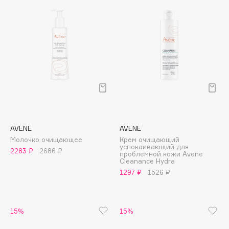
Biomed
Biorepair
Blanx
Blistex
BLOME
Boadicea The Victorious
Bobbi Brown
BOOMSHOP
BORK
AVENE
AVENE
Brunello Cucinelli
Молочко очищающее
Крем очищающий
Bvlgari
успокаивающий для
2283 ₽
2686 ₽
проблемной кожи Avene
by TERRY
Cleanance Hydra
1297 ₽
1526 ₽
BY WISHTREND
Byredo
15%
15%
C