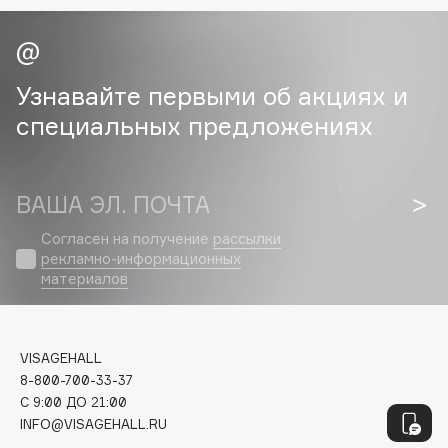
Geltek
Genosys
ЭКСКЛЮЗИВ
Geomar
Узнавайте первыми об акциях и
Giardino Magico
специальных предложениях
Gillette
Givenchy
Global Keratin
ВАША ЭЛ. ПОЧТА
Global White
Gourmandise
Согласен на получение
рассылки
рекламно-информационных
Grace Day
материалов
Guerlain
Guess
VISAGEHALL
8-800-700-33-37
H
C 9:00 ДО 21:00
INFO@VISAGEHALL.RU
Hadat Cosmetics