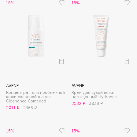
B
15%
15%
Babor
Baffy
Balmain Hair Couture
ЭКСКЛЮЗИВ
Banderas
Basicare
Batiste
Beauty Bomb
Beauty Pati
AVENE
AVENE
Beautyblades
НОВИНКА
Концентрат для проблемной
Крем для сухой кожи
beautyblender
кожи склонной к акне
насыщенный Hydrance
Cleanance Comedod
2582 ₽
3038 ₽
Bebble
2011 ₽
2366 ₽
Beverly Hills Polo Club
Biodance
Bioderma
15%
15%