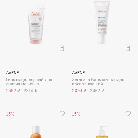
Cadence
Capelli Dorati
Carbon Theory
Carmex
Carolina Herrera
Catrice
Celimax
Cettua
AVENE
AVENE
Гель мицеллярный для
Xeracalm Бальзам липидо-
Chupa Chups
снятия макияжа
восполняющий
Clarette
2392 ₽
2814 ₽
2093 ₽
2462 ₽
Clarins
Clarins Precious
НОВИНКА
15%
15%
Clinique
Clive Christian
Club De Nuit