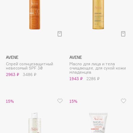
Collagenina
Consly
Corimo
CosRX
Cottolina
Crescina
Cunzite
AVENE
AVENE
Curaprox
Спрей солнцезащитный
Масло для лица и тела
невесомый SPF 30
очищающее, для сухой кожи
младенцев
2963 ₽
3486 ₽
1943 ₽
2286 ₽
D
d'Alba
15%
15%
DABO
DARLING*
Darphin
Davines