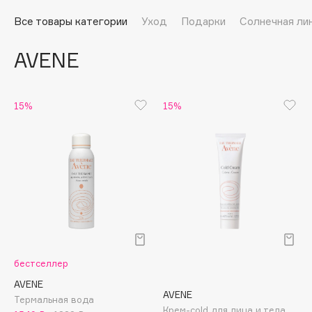
Подарки
Tom Ford
Все товары категории
Уход
Подарки
Солнечная ли
HFC
Для дома
Angiopharm
AVENE
Техника
KIKO Milano
Estée Lauder
Clarins
15%
15%
0 - 9
100BON
22|11
A
бестселлер
Acqua di Parma
AVENE
AVENE
Термальная вода
Acque di Italia
Крем-cold для лица и тела