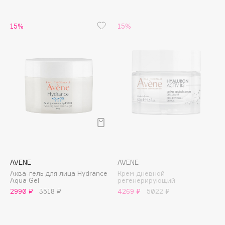
Apagard
Aravia Professional
15%
15%
Arcadia
Archetype
Architect Demidoff
ARIVE MAKEUP
Art&Fact
Art-Visage
Artdeco
Astra
Atelier Rebul
AVENE
AVENE
Augustinus Bader
Аква-гель для лица Нydrance
Крем дневной
Aveda
Aqua Gel
регенерирующий
2990 ₽
3518 ₽
4269 ₽
5022 ₽
Avene