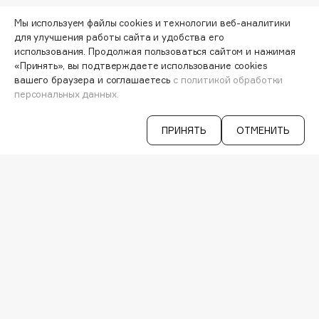
Hamis
МОИ ЗАКАЗЫ
Мы используем файлы cookies и технологии веб-аналитики
Hapica
ПЕРСОНАЛЬНЫЙ КОНСУЛЬТАНТ
для улучшения работы сайта и удобства его
АКЦИИ
HELIBEAUTY
использования. Продолжая пользоваться сайтом и нажимая
ИНТЕРЕСНОЕ
«Принять», вы подтверждаете использование cookies
Hempz
ПРОГРАММА ЛОЯЛЬНОСТИ
вашего браузера и соглашаетесь
с политикой обработки
HFC
ДОСТАВКА И ОПЛАТА
персональных данных.
Holika Holika
ВОПРОСЫ И ОТВЕТЫ
БРЕНДЫ
Holly Polly
ПРИНЯТЬ
ОТМЕНИТЬ
КАТАЛОГ
Holy Land
РАБОТА У НАС
МАГАЗИНЫ
I
КОНТАКТЫ
ПОСТАВЩИКАМ
I Love My Hair
АРЕНДА
Iceberg
VISAGE PRO
Icon Skin
СЕРВИСЫ
Influence Beauty
VK
INGLOT
TELEGRAM