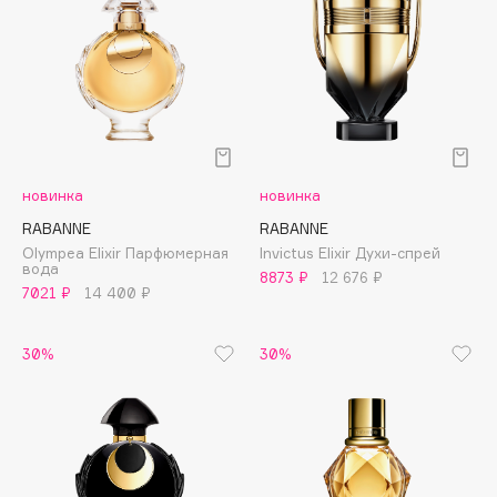
Biomed
Biorepair
Blanx
Blistex
BLOME
Boadicea The Victorious
Bobbi Brown
новинка
новинка
BOOMSHOP
RABANNE
RABANNE
Olympea Elixir Парфюмерная
Invictus Elixir Духи-спрей
BORK
вода
8873 ₽
12 676 ₽
Brunello Cucinelli
7021 ₽
14 400 ₽
Bvlgari
by TERRY
30%
30%
BY WISHTREND
Byredo
C