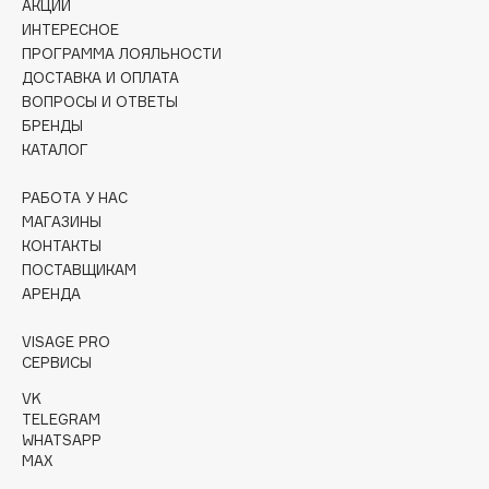
АКЦИИ
Insight Professional
ИНТЕРЕСНОЕ
Institut Esthederm
ПРОГРАММА ЛОЯЛЬНОСТИ
Institute Estelare
ДОСТАВКА И ОПЛАТА
ВОПРОСЫ И ОТВЕТЫ
Instytutum
БРЕНДЫ
invisibobble
КАТАЛОГ
IS Clinical
РАБОТА У НАС
МАГАЗИНЫ
J
КОНТАКТЫ
ПОСТАВЩИКАМ
АРЕНДА
James Read
Jan Marini
ЭКСКЛЮЗИВ
VISAGE PRO
Jane Iredale
СЕРВИСЫ
Janeke
VK
TELEGRAM
Jimmy Choo
WHATSAPP
JMsolution
MAX
Jo Malone London