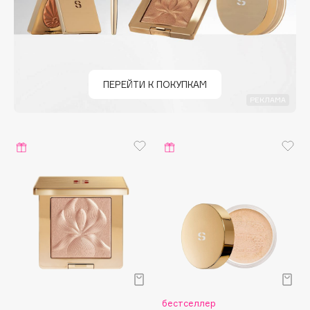
Deonica
Dessange
Dior
Divage
ПЕРЕЙТИ К ПОКУПКАМ
Dolce & Gabbana
РЕКЛАМА
Dolomit
Dorco
DP Daily Perfection
Dr. Vranjes Firenze
Dr.Althea
Dr.Ceuracle
Dr.Jart+
DSD de Luxe
Dyson
бестселлер