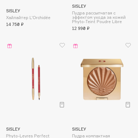
E
SISLEY
SISLEY
Пудра рассыпчатая с
Eat My
эффектом ухода за кожей
Хайлайтер L'Orchidée
Phyto-Teint Poudre Libre
Ecolatier
14 750 ₽
12 990 ₽
Ecotools
EGIA
Eigshow
Elemis
Elian Russia
Elie Saab
Ella Bartsueva Brushes
EMBRACE Haircare
Emmanuelle Jane
Enough
EpilProfi
Erborian
SISLEY
SISLEY
Essence
Phyto-Levres Perfect
Пудра компактная