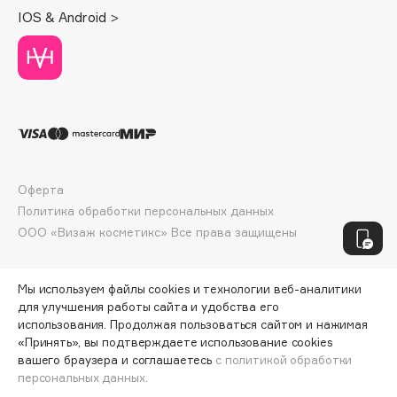
IOS & Android >
Juliette Has A Gun
Juvena
K
K18
Kamali
Оферта
KARME
Политика обработки персональных данных
Kenzo
ООО «Визаж косметикс» Все права защищены
Kerasys
Keune
Мы используем файлы cookies и технологии веб-аналитики
KEVIN.MURPHY
для улучшения работы сайта и удобства его
Kevyn Aucoin
использования. Продолжая пользоваться сайтом и нажимая
«Принять», вы подтверждаете использование cookies
Khayali
вашего браузера и соглашаетесь
с политикой обработки
KIKO Milano
персональных данных.
Kilian Paris