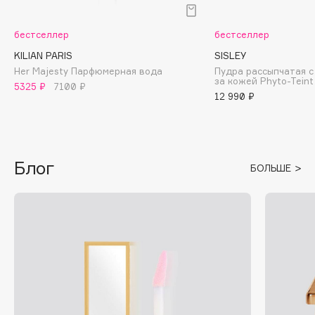
Fiona Franchimon
бестселлер
бестселлер
Flipper
KILIAN PARIS
SISLEY
FLOEMA
Her Majesty Парфюмерная вода
Пудра рассыпчатая с
Floraïku
за кожей Phyto-Teint
5325 ₽
7100 ₽
Forlle'd
12 990 ₽
ЭКСКЛЮЗИВ
Fragrance Du Bois
Frederic Malle
Frudia
Блог
БОЛЬШЕ
Funny Organix
G
Garnier
Gecko
Geltek