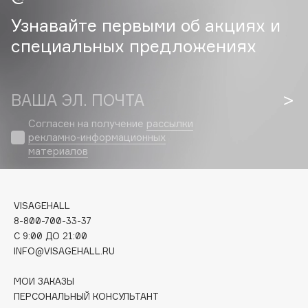
Hapica
Узнавайте первыми об акциях и
HELIBEAUTY
специальных предложениях
Hempz
HFC
Holika Holika
ВАША ЭЛ. ПОЧТА
Holly Polly
Согласен на получение
рассылки
Holy Land
рекламно-информационных
материалов
I
I Love My Hair
VISAGEHALL
8-800-700-33-37
Iceberg
C 9:00 ДО 21:00
Icon Skin
INFO@VISAGEHALL.RU
Influence Beauty
INGLOT
МОИ ЗАКАЗЫ
ПЕРСОНАЛЬНЫЙ КОНСУЛЬТАНТ
Initio