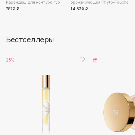
Карандаш для контура губ
бронзирующая Phyto-Touche
Essential Parfums Paris
7570 ₽
14 830 ₽
Estrâde
Estée Lauder
Etat Pur
Бестселлеры
Etude House
Etude organix
Eva Mosaic
25%
Ex Nihilo
EXOARI L
F
FANE
Farmstay
Felce Azzurra
Fillerina