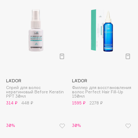
Deonica
Dessange
Dior
Divage
Dolce & Gabbana
Dolomit
Dorco
DP Daily Perfection
Dr. Vranjes Firenze
LA’DOR
LA’DOR
Dr.Althea
Спрей для волос
Филлер для восстановления
Dr.Ceuracle
кератиновый Before Keratin
волос Perfect Hair Fill-Up
PPT 30мл
150мл
Dr.Jart+
314 ₽
448 ₽
1595 ₽
2278 ₽
DSD de Luxe
Dyson
30%
30%