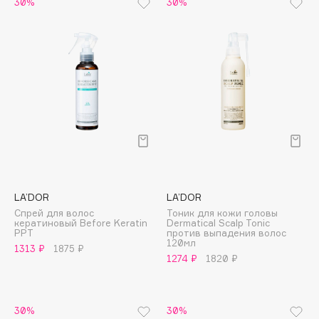
30%
30%
Collagenina
Consly
Corimo
CosRX
Cottolina
Crescina
Cunzite
Curaprox
D
LA’DOR
LA’DOR
Спрей для волос
Тоник для кожи головы
кератиновый Before Keratin
Dermatical Scalp Tonic
d'Alba
PPT
против выпадения волос
120мл
1313 ₽
1875 ₽
DABO
1274 ₽
1820 ₽
DARLING*
Darphin
Davines
30%
30%