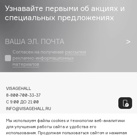
Genosys
ЭКСКЛЮЗИВ
Узнавайте первыми об акциях и
Geomar
специальных предложениях
Giardino Magico
Gillette
Givenchy
ВАША ЭЛ. ПОЧТА
Global Keratin
Согласен на получение
рассылки
Global White
рекламно-информационных
Gourmandise
материалов
Grace Day
Guerlain
Guess
VISAGEHALL
8-800-700-33-37
C 9:00 ДО 21:00
H
INFO@VISAGEHALL.RU
Мы используем файлы cookies и технологии веб-аналитики
МОИ ЗАКАЗЫ
Hadat Cosmetics
для улучшения работы сайта и удобства его
ПЕРСОНАЛЬНЫЙ КОНСУЛЬТАНТ
Hamis
использования. Продолжая пользоваться сайтом и нажимая
АКЦИИ