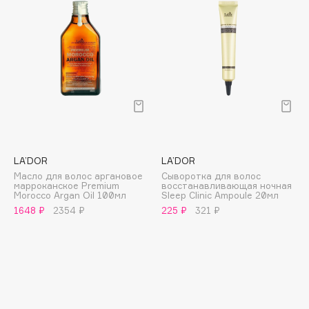
E
Eat My
Ecolatier
Ecotools
EGIA
Eigshow
Elemis
Elian Russia
LA’DOR
LA’DOR
Elie Saab
Масло для волос аргановое
Сыворотка для волос
марроканское Premium
восстанавливающая ночная
Ella Bartsueva Brushes
Morocco Argan Oil 100мл
Sleep Clinic Ampoule 20мл
EMBRACE Haircare
1648 ₽
2354 ₽
225 ₽
321 ₽
Emmanuelle Jane
Enough
EpilProfi
Erborian
Essence