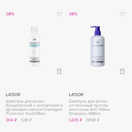
Biomed
Biorepair
30%
30%
Blanx
Blistex
BLOME
Boadicea The Victorious
Bobbi Brown
BOOMSHOP
BORK
Brunello Cucinelli
Bvlgari
by TERRY
LA’DOR
LA’DOR
BY WISHTREND
Шампунь для волос
Шампунь для волос
бесщелочной с коллагеном и
оттеночный против
Byredo
аргановым маслом Damaged
желтизны Anti Yellow
Protector Acid150мл
Shampoo 300мл
364 ₽
520 ₽
1435 ₽
2050 ₽
C