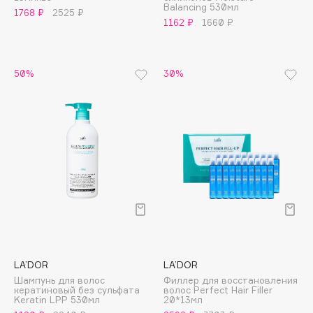
Balancing 530мл
1768 ₽
2525 ₽
Apagard
1162 ₽
1660 ₽
Aravia Professional
Arcadia
50%
30%
Archetype
Architect Demidoff
ARIVE MAKEUP
Art&Fact
Art-Visage
Artdeco
Astra
Atelier Rebul
Augustinus Bader
Aveda
LA’DOR
LA’DOR
Avene
Шампунь для волос
Филлер для восстановления
кератиновый без сульфата
волос Perfect Hair Filler
Keratin LPP 530мл
20*13мл