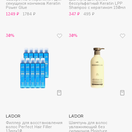
секущихся кончиков Keratin
бессульфатный Keratin LPP
Adele for you
Power Glue
Shampoo с кератином 150мл
Финал лета
Advante
1249 ₽
1784 ₽
347 ₽
495 ₽
ЭКСКЛЮЗИВ
1 АВГ - 31 АВГ
Aesop
Age Stop
ЭКСКЛЮЗИВ
30%
30%
AHFA Cosmetics
Ajmal
Alix Avien
Allies of Skin
AMAN
Amina Daudova Brushes
Amouage
Amuleto Di Casa
Angiopharm
ЭКСКЛЮЗИВ
Annbeauty
LA’DOR
LA’DOR
Anua
Филлер для восстановления
Шампунь для волос
волос Perfect Hair Filler
увлажняющий без
Apadent
13млх10
силиконов Moisture