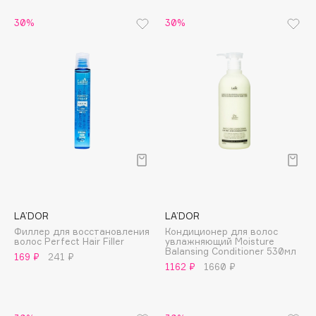
30%
30%
Cadence
Capelli Dorati
Carbon Theory
Carmex
Carolina Herrera
Catrice
Celimax
Cettua
Chupa Chups
Clarette
LA’DOR
LA’DOR
Clarins
Филлер для восстановления
Кондиционер для волос
волос Perfect Hair Filler
увлажняющий Moisture
Clarins Precious
НОВИНКА
Balansing Conditioner 530мл
169 ₽
241 ₽
Clinique
1162 ₽
1660 ₽
Clive Christian
Club De Nuit