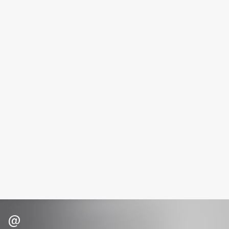
Fiona Franchimon
Flipper
FLOEMA
Floraïku
Forlle'd
ЭКСКЛЮЗИВ
Fragrance Du Bois
Frederic Malle
Frudia
Funny Organix
G
Garnier
Gecko
Geltek