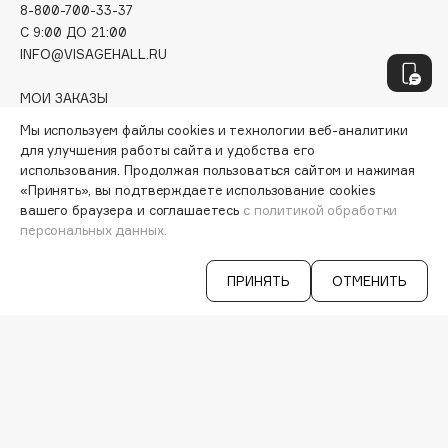
Hamis
8-800-700-33-37
C 9:00 ДО 21:00
Hapica
INFO@VISAGEHALL.RU
HELIBEAUTY
Hempz
МОИ ЗАКАЗЫ
HFC
ПЕРСОНАЛЬНЫЙ КОНСУЛЬТАНТ
Мы используем файлы cookies и технологии веб-аналитики
АКЦИИ
Holika Holika
для улучшения работы сайта и удобства его
ИНТЕРЕСНОЕ
использования. Продолжая пользоваться сайтом и нажимая
Holly Polly
ПРОГРАММА ЛОЯЛЬНОСТИ
«Принять», вы подтверждаете использование cookies
Holy Land
ДОСТАВКА И ОПЛАТА
вашего браузера и соглашаетесь
с политикой обработки
персональных данных.
ВОПРОСЫ И ОТВЕТЫ
БРЕНДЫ
I
КАТАЛОГ
ПРИНЯТЬ
ОТМЕНИТЬ
РАБОТА У НАС
I Love My Hair
МАГАЗИНЫ
Iceberg
КОНТАКТЫ
Icon Skin
ПОСТАВЩИКАМ
Influence Beauty
АРЕНДА
INGLOT