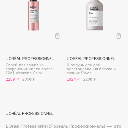
E
Eat My
Ecolatier
Ecotools
EGG
EGIA
Eigshow
L’ORÉAL PROFESSIONNEL
L’ORÉAL PROFESSIONNEL
Elemis
Спрей для защиты и
Шампунь для для
Elian Russia
сохранения цвета волос
восстановления блеска и
10в1 Vitamino Color
сияния Silver
Elie Saab
2280 ₽
2850 ₽
1824 ₽
2280 ₽
Ella Bartsueva Brushes
EMBRACE Haircare
Emmanuelle Jane
Enough
L’ORÉAL PROFESSIONNEL
EpilProfi
Erborian
LOréal Рrofessionnеl (Лореаль Профессионнель) — это