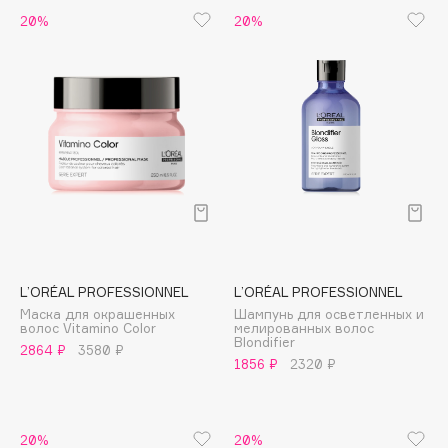
20%
20%
Cadence
Capelli Dorati
Carbon Theory
Carmex
Carolina Herrera
Catrice
Celimax
Cettua
Chupa Chups
Clarette
L’ORÉAL PROFESSIONNEL
L’ORÉAL PROFESSIONNEL
Маска для окрашенных
Шампунь для осветленных и
Clarins
волос Vitamino Color
мелированных волос
Blondifier
Clarins Precious
2864 ₽
3580 ₽
1856 ₽
2320 ₽
Clinique
Clive Christian
Club De Nuit
20%
20%