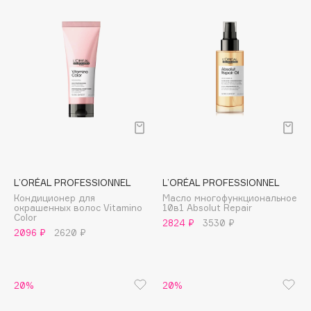
Collagenina
Consly
Corimo
CosRX
Cottolina
Crescina
Cunzite
Curaprox
L’ORÉAL PROFESSIONNEL
L’ORÉAL PROFESSIONNEL
D
Кондиционер для
Масло многофункциональное
окрашенных волос Vitamino
10в1 Absolut Repair
Color
d'Alba
2824 ₽
3530 ₽
2096 ₽
2620 ₽
DABO
DARLING*
Darphin
20%
20%
Davines