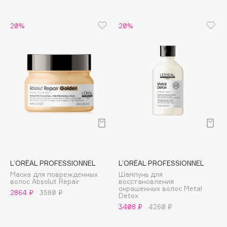
B
20%
20%
Babor
Baffy
Balmain Hair Couture
ЭКСКЛЮЗИВ
Banderas
Basicare
Batiste
Beauty Bomb
Beauty Pati
Beautyblades
НОВИНКА
beautyblender
L’ORÉAL PROFESSIONNEL
L’ORÉAL PROFESSIONNEL
Bebble
Маска для поврежденных
Шампунь для
волос Absolut Repair
восстановления
Beverly Hills Polo Club
окрашенных волос Metal
2864 ₽
3580 ₽
Detox
Biodance
3408 ₽
4260 ₽
Bioderma