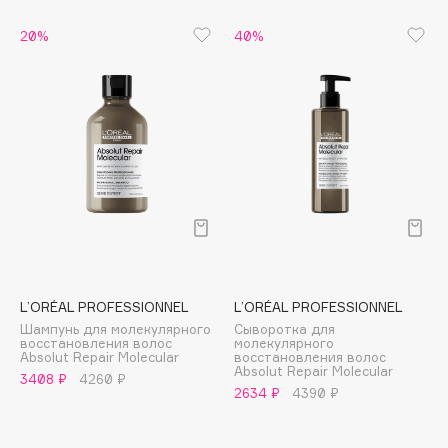
Biomed
Biorepair
20%
40%
Blanx
Blistex
BLOME
Boadicea The Victorious
Bobbi Brown
BOOMSHOP
BORK
Brunello Cucinelli
Bvlgari
L’ORÉAL PROFESSIONNEL
L’ORÉAL PROFESSIONNEL
by TERRY
Шампунь для молекулярного
Сыворотка для
BY WISHTREND
восстановления волос
молекулярного
Absolut Repair Molecular
восстановления волос
Byredo
Absolut Repair Molecular
3408 ₽
4260 ₽
2634 ₽
4390 ₽
C