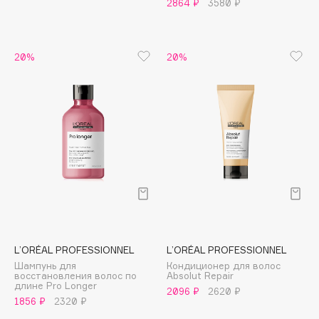
2864 ₽
3580 ₽
Apagard
Aravia Professional
Arcadia
20%
20%
Archetype
Architect Demidoff
ARIVE MAKEUP
Art&Fact
Art-Visage
Artdeco
Astra
Atelier Rebul
Augustinus Bader
L’ORÉAL PROFESSIONNEL
L’ORÉAL PROFESSIONNEL
Aveda
Шампунь для
Кондиционер для волос
Avene
восстановления волос по
Absolut Repair
длине Pro Longer
2096 ₽
2620 ₽
1856 ₽
2320 ₽