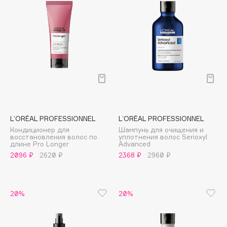
Deonica
Dessange
Dior
Divage
Dolce & Gabbana
Dolomit
Dorco
DP Daily Perfection
L’ORÉAL PROFESSIONNEL
L’ORÉAL PROFESSIONNEL
Dr. Vranjes Firenze
Кондиционер для
Шампунь для очищения и
Dr.Althea
восстановления волос по
уплотнения волос Serioxyl
длине Pro Longer
Advanced
Dr.Ceuracle
2096 ₽
2620 ₽
2368 ₽
2960 ₽
Dr.Jart+
DSD de Luxe
Dyson
20%
20%