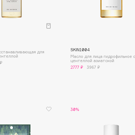
SKIN1004
сстанавливающая для
центеллой
Масло для лица гидрофильное 
центеллой азиатской
 ₽
2777 ₽
3967 ₽
Architect Demidoff
ARIVE MAKEUP
Art&Fact
Art-Visage
Artdeco
30%
Astra
Atelier Rebul
Augustinus Bader