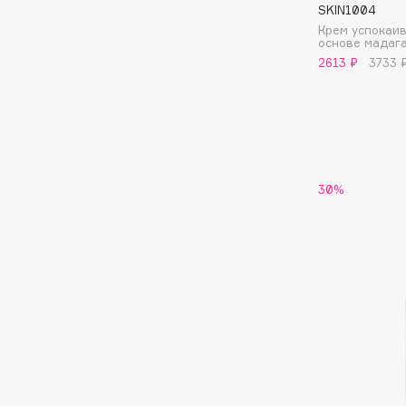
SKIN1004
EGIA
EpilProfi
Крем успокаи
основе мадаг
Eigshow
Erborian
2613 ₽
3733 
Elemis
Essence
Elian Russia
Essential Parfums Paris
Elie Saab
Estrâde
30%
F
FANE
Flipper
Farmstay
FLOEMA
Felce Azzurra
Floraïku
Fillerina
Forlle'd
ЭКСКЛЮЗИВ
Fiona Franchimon