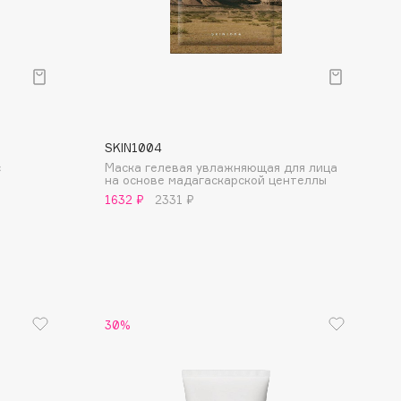
Финал лета
Парфюм для тебя
1 АВГ - 31 АВГ
5 АВГ - 9 АВГ
SKIN1004
с
Маска гелевая увлажняющая для лица
на основе мадагаскарской центеллы
1632 ₽
2331 ₽
30%