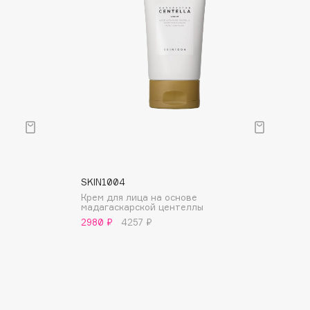
SKIN1004
й
Крем для лица на основе
мадагаскарской центеллы
2980 ₽
4257 ₽