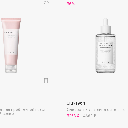
30%
Consly
Corimo
CosRX
Cottolina
Crescina
Cunzite
Curaprox
SKIN1004
ца для проблемной кожи
Сыворотка для лица осветляю
й солью
3263 ₽
4662 ₽
₽