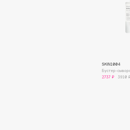
I
I Love My Hair
INGLOT
Iceberg
Initio
Icon Skin
Insight Professional
Influence Beauty
Institut Esthederm
SKIN1004
Бустер-сывор
2737 ₽
3910 
J
James Read
Janeke
Jan Marini
Jimmy Choo
ЭКСКЛЮЗИВ
JMsolution
Jane Iredale