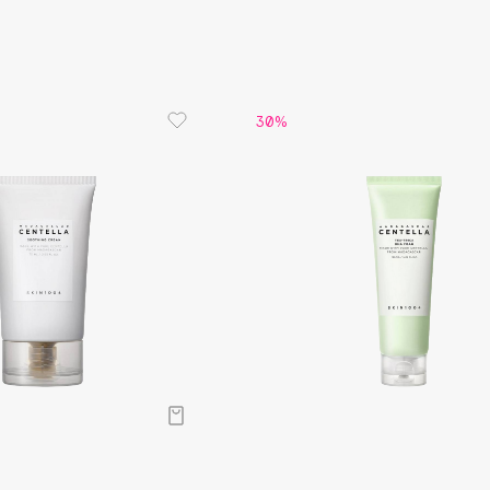
Dr.Althea
Dr.Ceuracle
Dr.Jart+
30%
DSD de Luxe
Dyson
Estée Lauder
Etat Pur
Etude House
Etude organix