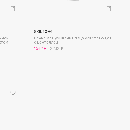
SKIN1004
емной
Пенка для умывания лица осветляющая
ктом
с центеллой
1562 ₽
2232 ₽