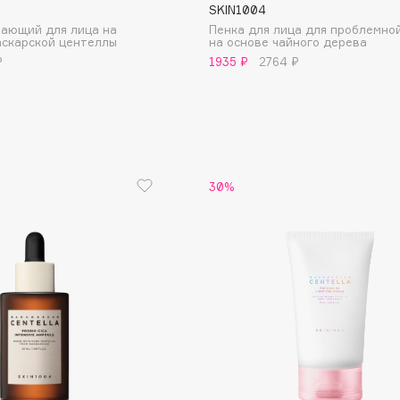
SKIN1004
Eva Mosaic
вающий для лица на
Пенка для лица для проблемно
аскарской центеллы
на основе чайного дерева
Ex Nihilo
₽
1935 ₽
2764 ₽
EXOARI L
30%
Fragrance Du Bois
Frederic Malle
Frudia
Funny Organix