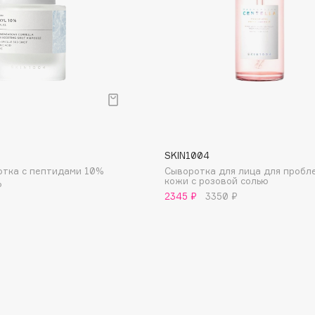
Institute Estelare
Instytutum
invisibobble
IS Clinical
SKIN1004
отка с пептидами 10%
Сыворотка для лица для пробл
кожи с розовой солью
₽
2345 ₽
3350 ₽
Jo Malone London
Juliette Has A Gun
Juvena