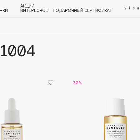
АКЦИИ
НКИ
ИНТЕРЕСНОЕ
ПОДАРОЧНЫЙ СЕРТИФИКАТ
1004
P
Q
R
S
T
U
V
W
Y
Z
А - Я
30%
Angiopharm
KIKO Milano
Estée Lauder
Clarins