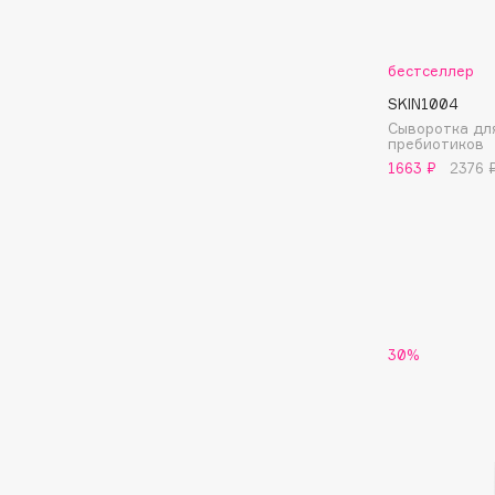
G
бестселлер
Garnier
Giardino Magico
SKIN1004
Сыворотка для
Gecko
Gillette
пребиотиков
Geltek
Givenchy
1663 ₽
2376 
Genosys
Global Keratin
ЭКСКЛЮЗИВ
Global White
Geomar
H
30%
Hadat Cosmetics
HELIBEAUTY
Hamis
Hempz
Hapica
HFC