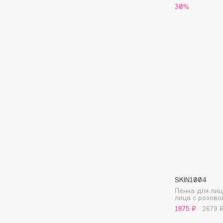
BLOME
30%
C
Cadence
Chupa Chups
Capelli Dorati
Clarette
Carbon Theory
Clarins
Carmex
Clarins Precious
Carolina Herrera
Clinique
Catrice
Clive Christian
Celimax
Club De Nuit
Cettua
Collagenina
SKIN1004
Пенка для ли
лица с розово
1875 ₽
2679 