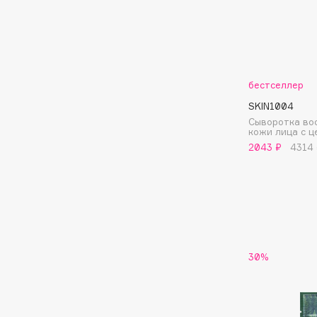
Подарки
0 - 9
Для дома
100BON
22|11
Техника
бестселлер
SKIN1004
Сыворотка во
A
кожи лица с 
2043 ₽
4314
Acqua di Parma
Amina Daudova Brushes
Acque di Italia
Amouage
Adele for you
Amuleto Di Casa
Advante
Angiopharm
ЭКСКЛЮЗИВ
ЭКСКЛЮЗИВ
Aesop
Annbeauty
30%
Age Stop
Anua
ЭКСКЛЮЗИВ
Apadent
AHFA Cosmetics
Apagard
Ajmal