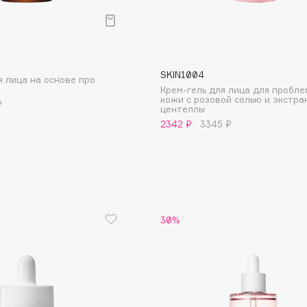
Gourmandise
SKIN1004
 лица на основе про
Grace Day
Крем-гель для лица для пробл
кожи с розовой солью и экстра
Guerlain
₽
центеллы
Guess
2342 ₽
3345 ₽
30%
Holika Holika
Holly Polly
Holy Land