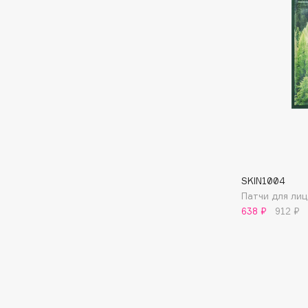
Aravia Professional
Alix Avien
Arcadia
Allies of Skin
Archetype
AMAN
B
Babor
beautyblender
Baffy
Bebble
Balmain Hair Couture
Beverly Hills Polo Club
SKIN1004
ЭКСКЛЮЗИВ
Патчи для ли
Biodance
Banderas
638 ₽
912 ₽
Bioderma
Basicare
Biomed
Batiste
Biorepair
Beauty Bomb
Blanx
Beauty Pati
Blistex
Beautyblades
НОВИНКА