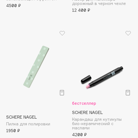
дорожный в черном чехле
Adele for you
4500 ₽
Финал лета
12 400 ₽
Advante
ЭКСКЛЮЗИВ
1 АВГ - 31 АВГ
Aesop
Age Stop
ЭКСКЛЮЗИВ
AHFA Cosmetics
Ajmal
Alix Avien
Allies of Skin
AMAN
Amina Daudova Brushes
Amouage
Amuleto Di Casa
бестселлер
Angiopharm
ЭКСКЛЮЗИВ
SCHERE NAGEL
SCHERE NAGEL
Annbeauty
Карандаш для кутикулы
био-керамический с
Пилка для полировки
Anua
маслами
1950 ₽
4200 ₽
Apadent