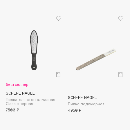
Apagard
Aravia Professional
Arcadia
Archetype
Architect Demidoff
ARIVE MAKEUP
Art&Fact
Art-Visage
Artdeco
Astra
бестселлер
Atelier Rebul
SCHERE NAGEL
Augustinus Bader
SCHERE NAGEL
Пилка для стоп алмазная
Classic черная
Пилка педикюрная
Aveda
7500 ₽
4950 ₽
Avene