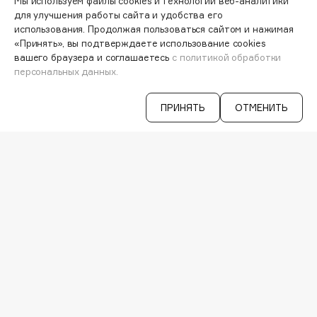
Мы используем файлы cookies и технологии веб-аналитики
Deonica
для улучшения работы сайта и удобства его
использования. Продолжая пользоваться сайтом и нажимая
Dessange
«Принять», вы подтверждаете использование cookies
Узнавайте первыми об акциях и
Dior
вашего браузера и соглашаетесь
с политикой обработки
специальных предложениях
Divage
персональных данных.
Dolce & Gabbana
ПРИНЯТЬ
ОТМЕНИТЬ
Dolomit
ВАША ЭЛ. ПОЧТА
Dorco
DP Daily Perfection
Согласен на получение
рассылки
рекламно-информационных
Dr. Vranjes Firenze
материалов
Dr.Althea
Dr.Ceuracle
Dr.Jart+
VISAGEHALL
DSD de Luxe
8-800-700-33-37
C 9:00 ДО 21:00
Dyson
INFO@VISAGEHALL.RU
МОИ ЗАКАЗЫ