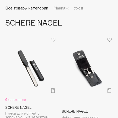
Подарки
Tom Ford
Все товары категории
Макияж
Уход
HFC
Для дома
Angiopharm
SCHERE NAGEL
Техника
KIKO Milano
Estée Lauder
Clarins
0 - 9
100BON
22|11
A
бестселлер
Acqua di Parma
SCHERE NAGEL
SCHERE NAGEL
Пилка для ногтей с
Acque di Italia
запаивающим эффектом
Набор для маникюра