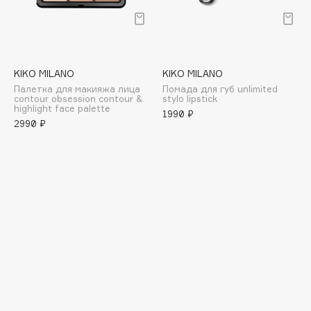
E
Eat My
Ecolatier
Ecotools
KIKO MILANO
KIKO MILANO
Палетка для макияжа лица
Помада для губ unlimited
EGG
contour obsession contour &
stylo lipstick
highlight face palette
EGIA
1990 ₽
2990 ₽
Eigshow
Elemis
Elian Russia
Elie Saab
Ella Bartsueva Brushes
EMBRACE Haircare
Emmanuelle Jane
Enough
EpilProfi
Erborian