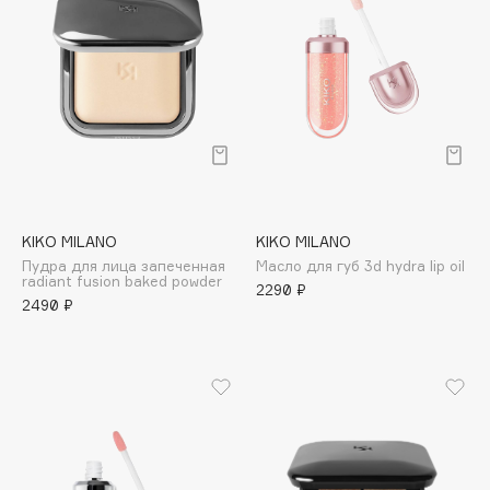
Cadence
Capelli Dorati
Carbon Theory
Carmex
Carolina Herrera
Catrice
Celimax
KIKO MILANO
KIKO MILANO
Cettua
Пудра для лица запеченная
Масло для губ 3d hydra lip oil
radiant fusion baked powder
Chupa Chups
2290 ₽
2490 ₽
Clarette
Clarins
Clarins Precious
Clinique
Clive Christian
Club De Nuit