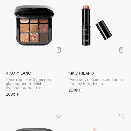
Biomed
Biorepair
Blanx
Blistex
BLOME
Boadicea The Victorious
Bobbi Brown
BOOMSHOP
BORK
KIKO MILANO
KIKO MILANO
Brunello Cucinelli
Палетка теней для век
Румяна в стике velvet touch
Bvlgari
glamour multi finish
creamy stick blush
eyeshadow palette
2190 ₽
by TERRY
2890 ₽
BY WISHTREND
Byredo
C