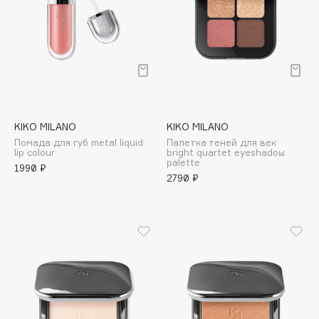
Collagenina
Consly
Corimo
CosRX
Cottolina
Crescina
Cunzite
KIKO MILANO
KIKO MILANO
Помада для губ metal liquid
Палетка теней для век
Curaprox
lip colour
bright quartet eyeshadow
palette
1990 ₽
2790 ₽
D
d'Alba
DABO
DARLING*
Darphin
Davines