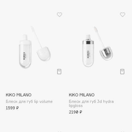
Apagard
Aravia Professional
Arcadia
Archetype
Architect Demidoff
ARIVE MAKEUP
Art&Fact
Art-Visage
Artdeco
Astra
Atelier Rebul
KIKO MILANO
KIKO MILANO
Augustinus Bader
Блеск для губ lip volume
Блеск для губ 3d hydra
lipgloss
Aveda
1599 ₽
2190 ₽
Avene