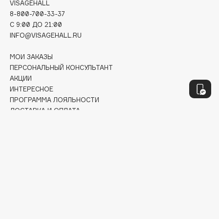
Geltek
VISAGEHALL
8-800-700-33-37
Genosys
ЭКСКЛЮЗИВ
C 9:00 ДО 21:00
Geomar
INFO@VISAGEHALL.RU
Giardino Magico
Gillette
МОИ ЗАКАЗЫ
ПЕРСОНАЛЬНЫЙ КОНСУЛЬТАНТ
Givenchy
АКЦИИ
Global Keratin
ИНТЕРЕСНОЕ
Global White
ПРОГРАММА ЛОЯЛЬНОСТИ
ДОСТАВКА И ОПЛАТА
Gourmandise
ВОПРОСЫ И ОТВЕТЫ
Grace Day
БРЕНДЫ
Guerlain
КАТАЛОГ
Guess
РАБОТА У НАС
МАГАЗИНЫ
H
КОНТАКТЫ
ПОСТАВЩИКАМ
АРЕНДА
Hadat Cosmetics