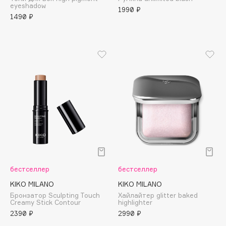
eyeshadow
Adele for you
1990 ₽
Финал лета
1490 ₽
Advante
ЭКСКЛЮЗИВ
1 АВГ - 31 АВГ
Aesop
Age Stop
ЭКСКЛЮЗИВ
AHFA Cosmetics
Ajmal
Alix Avien
Allies of Skin
AMAN
Amina Daudova Brushes
Amouage
Amuleto Di Casa
бестселлер
бестселлер
Angiopharm
ЭКСКЛЮЗИВ
KIKO MILANO
KIKO MILANO
Annbeauty
Бронзатор Sculpting Touch
Хайлайтер glitter baked
Creamy Stick Contour
highlighter
Anua
2390 ₽
2990 ₽
Apadent