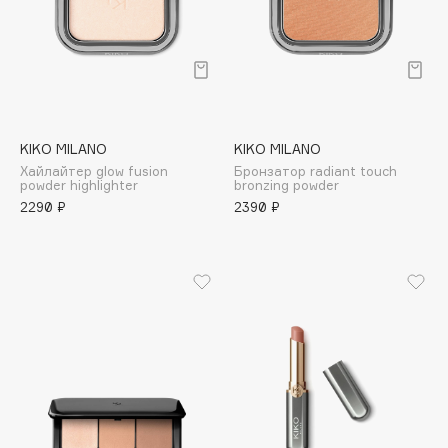
Deonica
Dessange
Dior
Divage
Dolce & Gabbana
KIKO MILANO
KIKO MILANO
Dolomit
Хайлайтер glow fusion
Бронзатор radiant touch
Dorco
powder highlighter
bronzing powder
2290 ₽
2390 ₽
DP Daily Perfection
Dr. Vranjes Firenze
Dr.Althea
Dr.Ceuracle
Dr.Jart+
DSD de Luxe
Dyson