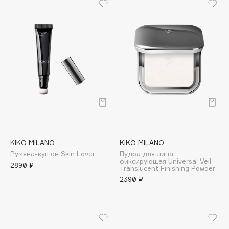
B
Babor
Baffy
Balmain Hair Couture
ЭКСКЛЮЗИВ
Banderas
Basicare
Batiste
Beauty Bomb
Beauty Pati
KIKO MILANO
KIKO MILANO
Beautyblades
НОВИНКА
Румяна-кушон Skin Lover
Пудра для лица
beautyblender
фиксирующая Universal Veil
2890 ₽
Translucent Finishing Powder
Bebble
2390 ₽
Beverly Hills Polo Club
Biodance
Bioderma