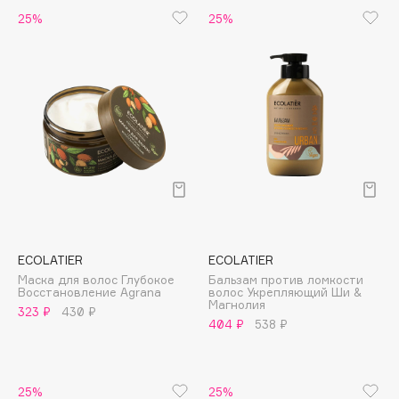
Biomed
25%
25%
Biorepair
Blanx
Blistex
BLOME
Boadicea The Victorious
Bobbi Brown
BOOMSHOP
BORK
Brunello Cucinelli
Bvlgari
ECOLATIER
ECOLATIER
by TERRY
Маска для волос Глубокое
Бальзам против ломкости
Восстановление Agrana
волос Укрепляющий Ши &
BY WISHTREND
Магнолия
323 ₽
430 ₽
404 ₽
538 ₽
Byredo
C
25%
25%