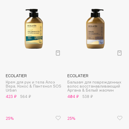
Cadence
Capelli Dorati
Carbon Theory
Carmex
Carolina Herrera
Catrice
Celimax
Cettua
Chupa Chups
ECOLATIER
ECOLATIER
Крем для рук и тела Алоэ
Бальзам для поврежденных
Clarette
Вера, Кокос & Пантенол SOS
волос восстанавливающий
Urban
Аргана & Белый жасмин
Clarins
423 ₽
564 ₽
404 ₽
538 ₽
Clarins Precious
Clinique
Clive Christian
25%
25%
Club De Nuit