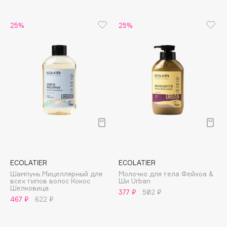
B
25%
25%
Babor
Baffy
Balmain Hair Couture
ЭКСКЛЮЗИВ
Banderas
Basicare
Batiste
Beauty Bomb
Beauty Pati
Beautyblades
НОВИНКА
beautyblender
ECOLATIER
ECOLATIER
Bebble
Шампунь Мицеллярный для
Молочко для тела Фейхоа &
всех типов волос Кокос
Ши Urban
Beverly Hills Polo Club
Шелковица
377 ₽
502 ₽
467 ₽
622 ₽
Biodance
Bioderma