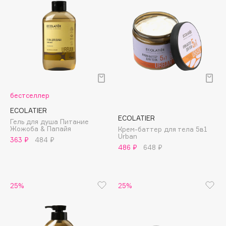
Collagenina
Consly
Corimo
CosRX
Cottolina
Crescina
Cunzite
бестселлер
Curaprox
ECOLATIER
ECOLATIER
Гель для душа Питание
Жожоба & Папайя
Крем-баттер для тела 5в1
Urban
D
363 ₽
484 ₽
486 ₽
648 ₽
d'Alba
DABO
25%
25%
DARLING*
Darphin
Davines