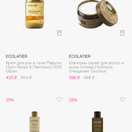
Deonica
Dessange
Dior
Divage
Dolce & Gabbana
Dolomit
Dorco
ECOLATIER
ECOLATIER
DP Daily Perfection
Крем для рук и тела Марула,
Шампунь-скраб для волос и
Орех Кукуи & Пантенол SOS
кожи головы Глубокое
Dr. Vranjes Firenze
Urban
Очищение Coconut
423 ₽
564 ₽
368 ₽
490 ₽
Dr.Althea
Dr.Ceuracle
Dr.Jart+
25%
25%
DSD de Luxe
Dyson