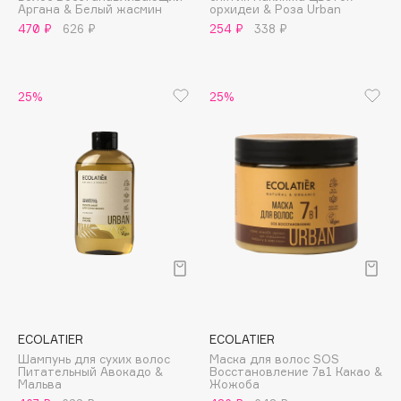
Аргана & Белый жасмин
орхидеи & Роза Urban
Adele for you
Финал лета
470 ₽
626 ₽
254 ₽
338 ₽
Advante
ЭКСКЛЮЗИВ
1 АВГ - 31 АВГ
Aesop
Age Stop
ЭКСКЛЮЗИВ
25%
25%
AHFA Cosmetics
Ajmal
Alix Avien
Allies of Skin
AMAN
Amina Daudova Brushes
Amouage
Amuleto Di Casa
Angiopharm
ЭКСКЛЮЗИВ
ECOLATIER
ECOLATIER
Annbeauty
Шампунь для сухих волос
Маска для волос SOS
Anua
Питательный Авокадо &
Восстановление 7в1 Какао &
Мальва
Жожоба
Apadent