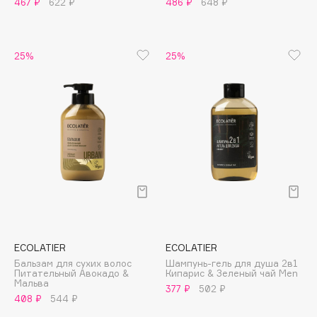
467 ₽
622 ₽
486 ₽
648 ₽
Apagard
Aravia Professional
25%
25%
Arcadia
Archetype
Architect Demidoff
ARIVE MAKEUP
Art&Fact
Art-Visage
Artdeco
Astra
Atelier Rebul
Augustinus Bader
ECOLATIER
ECOLATIER
Aveda
Бальзам для сухих волос
Шампунь-гель для душа 2в1
Питательный Авокадо &
Кипарис & Зеленый чай Men
Avene
Мальва
377 ₽
502 ₽
408 ₽
544 ₽