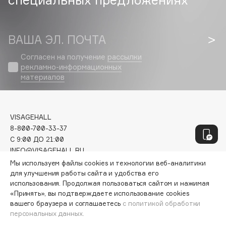
Geltek
Genosys
ЭКСКЛЮЗИВ
Geomar
ВАША ЭЛ. ПОЧТА
Giardino Magico
Согласен на получение
рассылки
Gillette
рекламно-информационных
Givenchy
материалов
Global Keratin
Global White
Gourmandise
VISAGEHALL
8-800-700-33-37
Grace Day
C 9:00 ДО 21:00
Guerlain
INFO@VISAGEHALL.RU
Guess
Мы используем файлы cookies и технологии веб-аналитики
МОИ ЗАКАЗЫ
для улучшения работы сайта и удобства его
использования. Продолжая пользоваться сайтом и нажимая
ПЕРСОНАЛЬНЫЙ КОНСУЛЬТАНТ
H
«Принять», вы подтверждаете использование cookies
АКЦИИ
вашего браузера и соглашаетесь
с политикой обработки
ИНТЕРЕСНОЕ
персональных данных.
Hadat Cosmetics
ПРОГРАММА ЛОЯЛЬНОСТИ