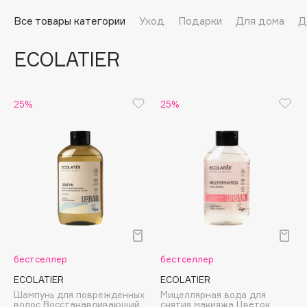
Подарки
Tom Ford
Все товары категории
Уход
Подарки
Для дома
Д
HFC
Для дома
Angiopharm
ECOLATIER
Техника
KIKO Milano
Estée Lauder
Clarins
25%
25%
0 - 9
100BON
22|11
A
бестселлер
бестселлер
Acqua di Parma
ECOLATIER
ECOLATIER
Шампунь для поврежденных
Мицеллярная вода для
Acque di Italia
волос Восстанавливающий
снятия макияжа Цветок