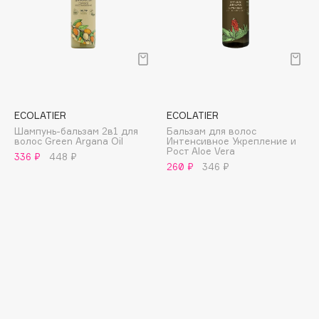
E
Eat My
Ecolatier
Ecotools
EGG
EGIA
ECOLATIER
ECOLATIER
Шампунь-бальзам 2в1 для
Бальзам для волос
Eigshow
волос Green Argana Oil
Интенсивное Укрепление и
Рост Aloe Vera
Elemis
336 ₽
448 ₽
260 ₽
346 ₽
Elian Russia
Elie Saab
Ella Bartsueva Brushes
EMBRACE Haircare
Emmanuelle Jane
Enough
EpilProfi
Erborian