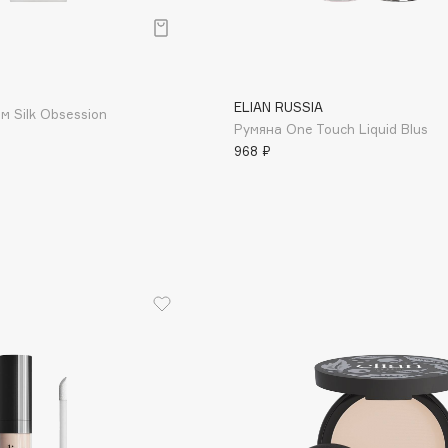
Aveda
Avene
ELIAN RUSSIA
м Silk Obsession
Румяна One Touch Liquid Blus
968 ₽
Boadicea The Victorious
Bobbi Brown
BOOMSHOP
BORK
Brunello Cucinelli
Bvlgari
by TERRY
BY WISHTREND
Byredo