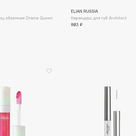
ELIAN RUSSIA
ниц объемная Drama Queen
Карандаш для губ Architect
803 ₽
Institute Estelare
Instytutum
invisibobble
IS Clinical
Jo Malone London
Juliette Has A Gun
Juvena