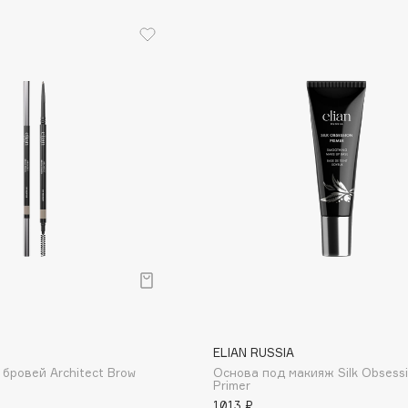
Eva Mosaic
Ex Nihilo
EXOARI L
Fragrance Du Bois
Frederic Malle
Frudia
Funny Organix
ELIAN RUSSIA
бровей Architect Brow
Основа под макияж Silk Obsess
Primer
1013 ₽