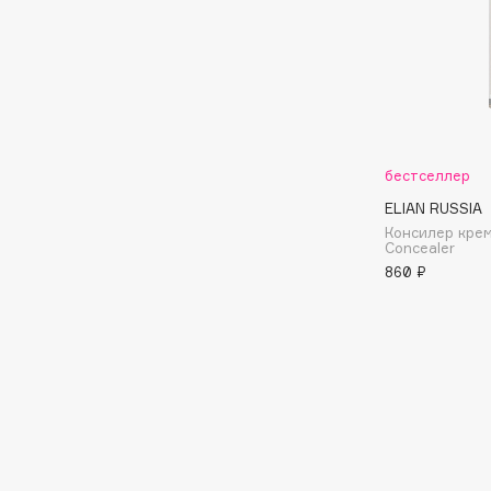
BLOME
C
Cadence
Chupa Chups
бестселлер
Capelli Dorati
Clarette
ELIAN RUSSIA
Carbon Theory
Clarins
Консилер крем
Concealer
Carmex
Clarins Precious
860 ₽
Carolina Herrera
Clinique
Catrice
Clive Christian
Celimax
Club De Nuit
Cettua
Collagenina