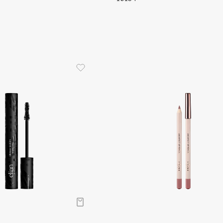
Gourmandise
Grace Day
Guerlain
Guess
Holika Holika
Holly Polly
Holy Land