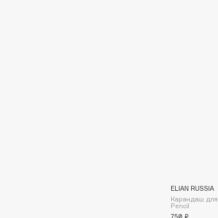
EGIA
EpilProfi
Eigshow
Erborian
Elemis
Essence
Elian Russia
Essential Parfums Paris
Elie Saab
Estrâde
F
FANE
Flipper
Farmstay
FLOEMA
Felce Azzurra
Floraïku
Fillerina
Forlle'd
ЭКСКЛЮЗИВ
ELIAN RUSSIA
Fiona Franchimon
Карандаш для 
Pencil
750 ₽