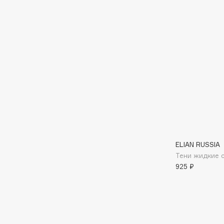
D
d'Alba
Dior
DABO
Divage
DARLING*
Dolce & Gabbana
Darphin
Dolomit
Davines
Dorco
Deonica
DP Daily Perfection
Dessange
Dr. Vranjes Firenze
ELIAN RUSSIA
Тени жидкие с
E
925 ₽
Eat My
Ella Bartsueva Brushes
Ecolatier
EMBRACE Haircare
Ecotools
Emmanuelle Jane
EGG
Enough