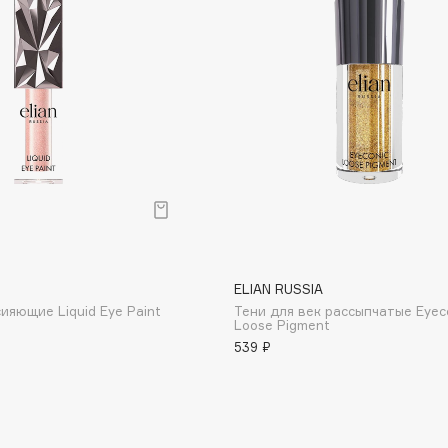
Dr.Althea
Dr.Ceuracle
Dr.Jart+
DSD de Luxe
Dyson
ELIAN RUSSIA
ияющие Liquid Eye Paint
Тени для век рассыпчатые Eyec
Loose Pigment
539 ₽
Estée Lauder
Etat Pur
Etude House
Etude organix