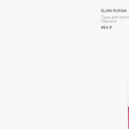
ELIAN RUSSIA
Тушь для рес
I
Mascara
864 ₽
I Love My Hair
INGLOT
Iceberg
Initio
Icon Skin
Insight Professional
Influence Beauty
Institut Esthederm
J
James Read
Janeke
Jan Marini
Jimmy Choo
ЭКСКЛЮЗИВ
JMsolution
Jane Iredale