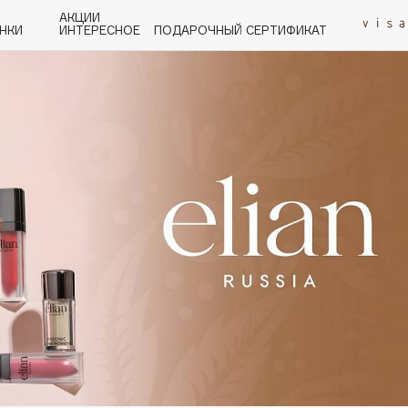
АКЦИИ
НКИ
ИНТЕРЕСНОЕ
ПОДАРОЧНЫЙ СЕРТИФИКАТ
P
Q
R
S
T
U
V
W
Y
Z
А - Я
Angiopharm
KIKO Milano
Estée Lauder
Clarins