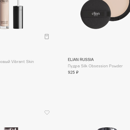
Consly
Corimo
ELIAN RUSSIA
CosRX
овый Vibrant Skin
Пудра Silk Obsession Powder
Cottolina
925 ₽
Crescina
Cunzite
Curaprox