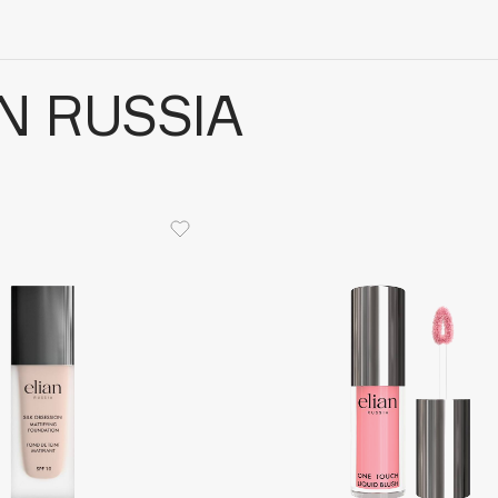
N RUSSIA
Architect Demidoff
ARIVE MAKEUP
Art&Fact
Art-Visage
Artdeco
Astra
Atelier Rebul
Augustinus Bader