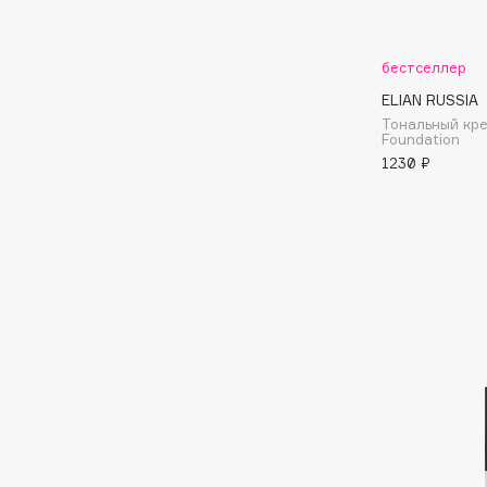
Aravia Professional
Alix Avien
Arcadia
Allies of Skin
Archetype
бестселлер
AMAN
ELIAN RUSSIA
Тональный кре
Foundation
1230 ₽
B
Babor
beautyblender
Baffy
Bebble
Balmain Hair Couture
Beverly Hills Polo Club
ЭКСКЛЮЗИВ
Biodance
Banderas
Bioderma
Basicare
Biomed
Batiste
Biorepair
Beauty Bomb
Blanx
Beauty Pati
Blistex
Beautyblades
НОВИНКА