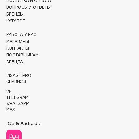
вашего браузера и соглашаетесь
с политикой обработки
ВОПРОСЫ И ОТВЕТЫ
Essential Parfums Paris
персональных данных.
БРЕНДЫ
Estrâde
КАТАЛОГ
ПРИНЯТЬ
ОТМЕНИТЬ
Estée Lauder
РАБОТА У НАС
Etat Pur
МАГАЗИНЫ
Etude House
КОНТАКТЫ
Etude organix
ПОСТАВЩИКАМ
АРЕНДА
Eva Mosaic
Ex Nihilo
VISAGE PRO
EXOARI L
СЕРВИСЫ
VK
TELEGRAM
F
WHATSAPP
MAX
FANE
IOS & Android >
Farmstay
Felce Azzurra
Fillerina