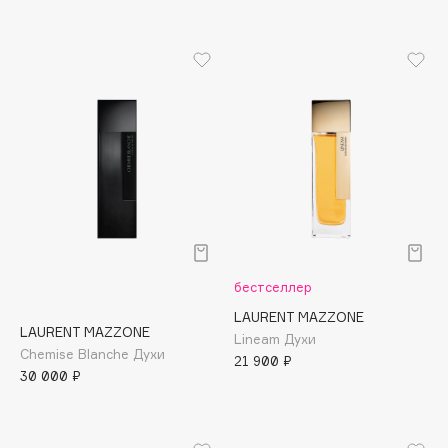
B
Babor
Baffy
Balmain Hair Couture
ЭКСКЛЮЗИВ
Banderas
Basicare
Batiste
Beauty Bomb
Beauty Pati
бестселлер
Beautyblades
НОВИНКА
LAURENT MAZZONE
beautyblender
LAURENT MAZZONE
Lineam Духи
Chemise Blanche Духи
Bebble
21 900 ₽
30 000 ₽
Beverly Hills Polo Club
Biodance
Bioderma