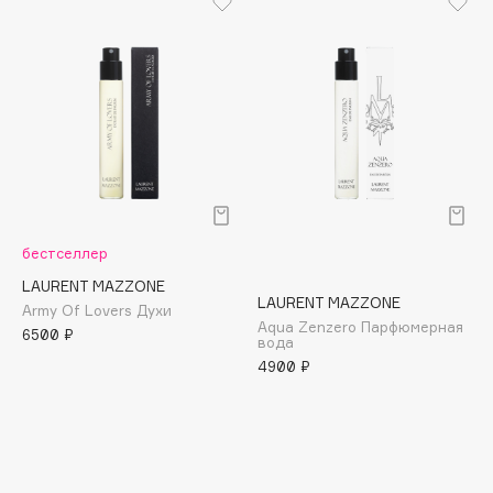
Biomed
Biorepair
Blanx
Blistex
BLOME
Boadicea The Victorious
Bobbi Brown
BOOMSHOP
бестселлер
BORK
LAURENT MAZZONE
Brunello Cucinelli
LAURENT MAZZONE
Army Of Lovers Духи
Aqua Zenzero Парфюмерная
Bvlgari
6500 ₽
вода
by TERRY
4900 ₽
BY WISHTREND
Byredo
C