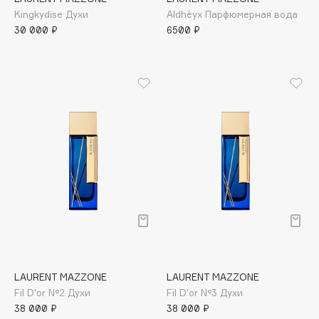
Kingkydise Духи
Aldhèyx Парфюмерная вода
Apagard
30 000 ₽
6500 ₽
Aravia Professional
Arcadia
Archetype
Architect Demidoff
ARIVE MAKEUP
Art&Fact
Art-Visage
Artdeco
Astra
Atelier Rebul
Augustinus Bader
Aveda
LAURENT MAZZONE
LAURENT MAZZONE
Avene
Fil D'or N°2 Духи
Fil D'or N°3 Духи
38 000 ₽
38 000 ₽