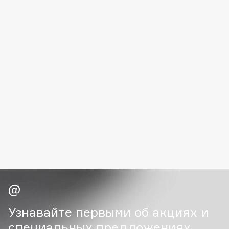
Deonica
Dessange
Dior
Divage
Dolce & Gabbana
Dolomit
Dorco
DP Daily Perfection
Dr. Vranjes Firenze
Dr.Althea
Dr.Ceuracle
Dr.Jart+
DSD de Luxe
Dyson
Узнавайте первыми об акциях и
специальных предложениях