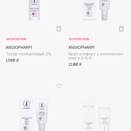
Biomed
Biorepair
Blanx
Blistex
BLOME
эксклюзив
эксклюзив
Boadicea The Victorious
ANGIOPHARM
ANGIOPHARM
Bobbi Brown
Тонер салициловый 2%
Крем комфорт с комплексом
омега 3-6-9
BOOMSHOP
1980 ₽
2100 ₽
BORK
Brunello Cucinelli
Bvlgari
by TERRY
BY WISHTREND
Byredo
C