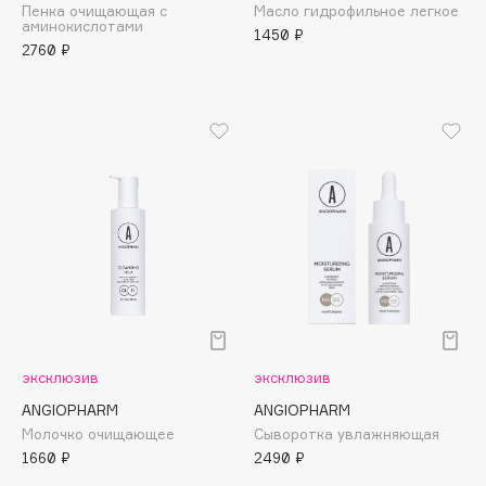
Пенка очищающая с
Масло гидрофильное легкое
Deonica
аминокислотами
1450 ₽
Dessange
2760 ₽
Dior
Divage
Dolce & Gabbana
Dolomit
Dorco
DP Daily Perfection
Dr. Vranjes Firenze
Dr.Althea
Dr.Ceuracle
Dr.Jart+
эксклюзив
эксклюзив
DSD de Luxe
Dyson
ANGIOPHARM
ANGIOPHARM
Молочко очищающее
Сыворотка увлажняющая
1660 ₽
2490 ₽