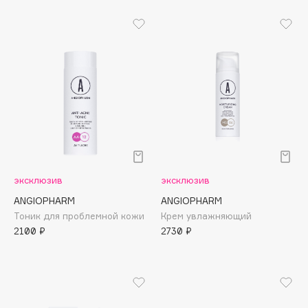
Apagard
Aravia Professional
Arcadia
Archetype
Architect Demidoff
ARIVE MAKEUP
Art&Fact
Art-Visage
Artdeco
эксклюзив
эксклюзив
Astra
ANGIOPHARM
ANGIOPHARM
Atelier Rebul
Тоник для проблемной кожи
Крем увлажняющий
Augustinus Bader
2100 ₽
2730 ₽
Aveda
Avene