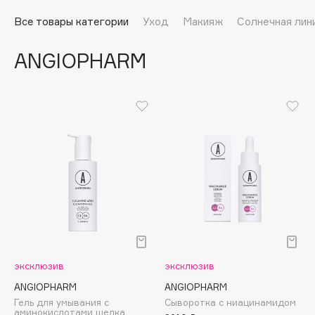
Подарки
Tom Ford
Все товары категории
Уход
Макияж
Солнечная лин
HFC
Для дома
Angiopharm
ANGIOPHARM
Техника
KIKO Milano
Estée Lauder
Clarins
0 - 9
100BON
22|11
A
эксклюзив
эксклюзив
Acqua di Parma
ANGIOPHARM
ANGIOPHARM
Гель для умывания с
Сыворотка с ниацинамидом
Acque di Italia
аминокислотами шелка