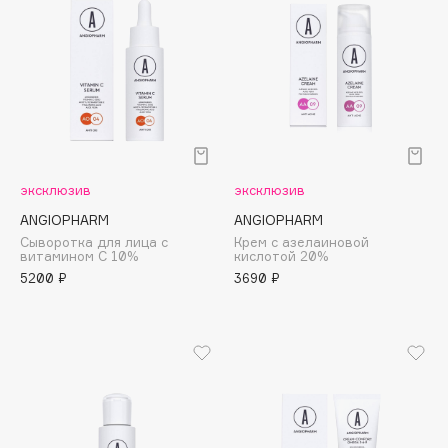
B
Babor
Baffy
Balmain Hair Couture
ЭКСКЛЮЗИВ
Banderas
Basicare
эксклюзив
эксклюзив
Batiste
ANGIOPHARM
ANGIOPHARM
Beauty Bomb
Сыворотка для лица с
Крем с азелаиновой
Beauty Pati
витамином С 10%
кислотой 20%
5200 ₽
3690 ₽
Beautyblades
НОВИНКА
beautyblender
Bebble
Beverly Hills Polo Club
Biodance
Bioderma