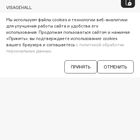
Geltek
VISAGEHALL
Genosys
ЭКСКЛЮЗИВ
8-800-700-33-37
Geomar
Мы используем файлы cookies и технологии веб-аналитики
C 9:00 ДО 21:00
для улучшения работы сайта и удобства его
Giardino Magico
INFO@VISAGEHALL.RU
использования. Продолжая пользоваться сайтом и нажимая
Gillette
«Принять», вы подтверждаете использование cookies
МОИ ЗАКАЗЫ
Givenchy
вашего браузера и соглашаетесь
с политикой обработки
ПЕРСОНАЛЬНЫЙ КОНСУЛЬТАНТ
персональных данных.
Global Keratin
АКЦИИ
Global White
ИНТЕРЕСНОЕ
ПРИНЯТЬ
ОТМЕНИТЬ
ПРОГРАММА ЛОЯЛЬНОСТИ
Gourmandise
ДОСТАВКА И ОПЛАТА
Grace Day
ВОПРОСЫ И ОТВЕТЫ
Guerlain
БРЕНДЫ
КАТАЛОГ
Guess
РАБОТА У НАС
МАГАЗИНЫ
H
КОНТАКТЫ
ПОСТАВЩИКАМ
Hadat Cosmetics
АРЕНДА