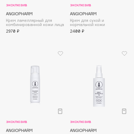
Collagenina
эксклюзив
эксклюзив
Consly
ANGIOPHARM
ANGIOPHARM
Corimo
Крем ламеллярный для
Крем для сухой и
комбинированной кожи лица
нормальной кожи
CosRX
2970 ₽
2400 ₽
Cottolina
Crescina
Cunzite
Curaprox
D
d'Alba
DABO
DARLING*
Darphin
эксклюзив
эксклюзив
Davines
ANGIOPHARM
ANGIOPHARM