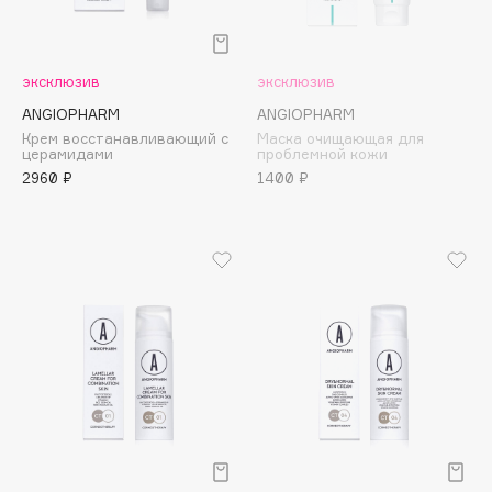
Cadence
Capelli Dorati
эксклюзив
эксклюзив
Carbon Theory
ANGIOPHARM
ANGIOPHARM
Carmex
Крем восстанавливающий с
Маска очищающая для
церамидами
проблемной кожи
Carolina Herrera
2960 ₽
1400 ₽
Catrice
Celimax
Cettua
Chupa Chups
Clarette
Clarins
Clarins Precious
Clinique
Clive Christian
Club De Nuit