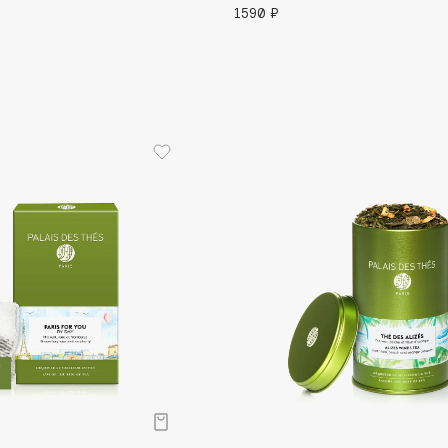
1590 ₽
Eva Mosaic
Ex Nihilo
EXOARI L
Fragrance Du Bois
Frederic Malle
Frudia
Funny Organix