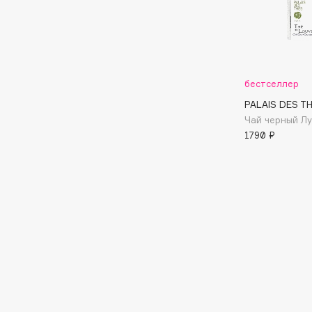
Подарки
0 - 9
Для дома
100BON
22|11
Техника
бестселлер
PALAIS DES TH
Чай черный Л
A
1790 ₽
Acqua di Parma
Amina Daudova Brushes
Acque di Italia
Amouage
Adele for you
Amuleto Di Casa
Advante
Angiopharm
ЭКСКЛЮЗИВ
ЭКСКЛЮЗИВ
Aesop
Annbeauty
Age Stop
Anua
ЭКСКЛЮЗИВ
Apadent
AHFA Cosmetics
Apagard
Ajmal