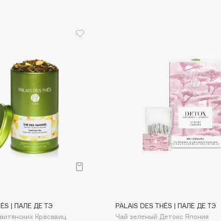
Dr.Althea
Dr.Ceuracle
Dr.Jart+
DSD de Luxe
Dyson
Estée Lauder
Etat Pur
ÉS | ПАЛЕ ДЕ ТЭ
PALAIS DES THÉS | ПАЛЕ ДЕ ТЭ
Etude House
аитянских Красавиц
Чай зеленый Детокс Япония
Etude organix