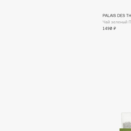
G
PALAIS DES TH
Чай зеленый 
Garnier
Giardino Magico
1490 ₽
Gecko
Gillette
Geltek
Givenchy
Genosys
Global Keratin
ЭКСКЛЮЗИВ
Global White
Geomar
H
Hadat Cosmetics
HELIBEAUTY
Hamis
Hempz
Hapica
HFC