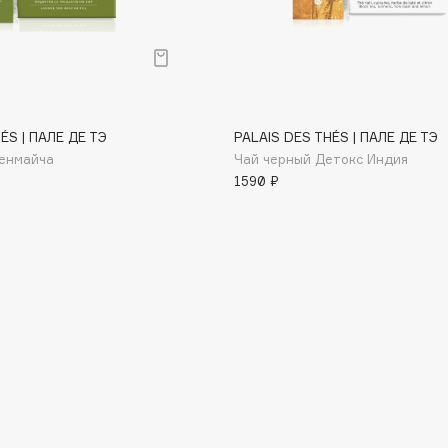
Institute Estelare
ÉS | ПАЛЕ ДЕ ТЭ
PALAIS DES THÉS | ПАЛЕ ДЕ ТЭ
Instytutum
Генмайча
Чай черный Детокс Индия
invisibobble
1590 ₽
IS Clinical
Jo Malone London
Juliette Has A Gun
Juvena