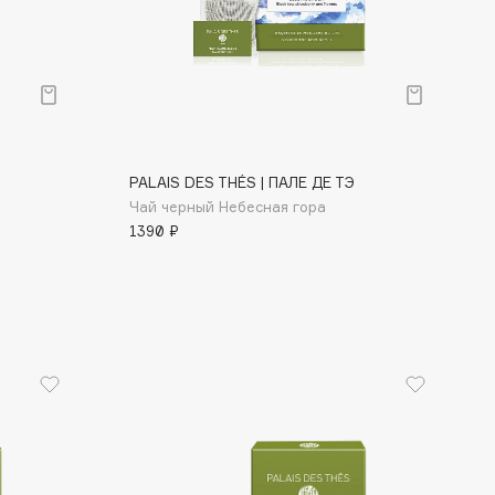
Финал лета
Парфюм для тебя
1 АВГ - 31 АВГ
5 АВГ - 9 АВГ
PALAIS DES THÉS | ПАЛЕ ДЕ ТЭ
Чай черный Небесная гора
1390 ₽