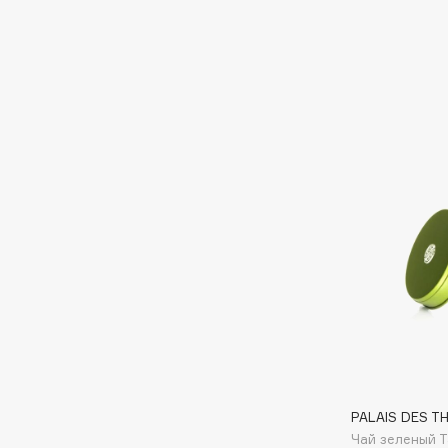
D
d'Alba
Dior
DABO
Divage
DARLING*
Dolce & Gabbana
Darphin
Dolomit
Davines
Dorco
Deonica
DP Daily Perfection
Dessange
Dr. Vranjes Firenze
E
Eat My
Ella Bartsueva Brushes
Ecolatier
EMBRACE Haircare
PALAIS DES TH
Ecotools
Emmanuelle Jane
Чай зеленый Т
EGG
Enough