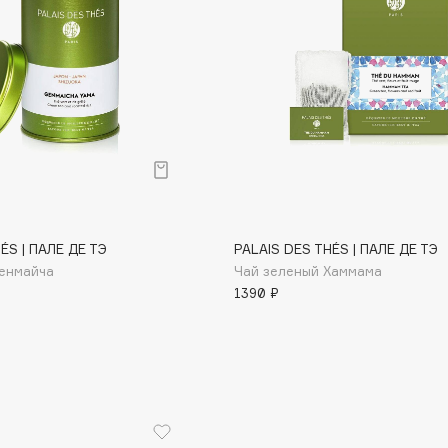
Aveda
Avene
Boadicea The Victorious
Bobbi Brown
ÉS | ПАЛЕ ДЕ ТЭ
PALAIS DES THÉS | ПАЛЕ ДЕ ТЭ
BOOMSHOP
Генмайча
Чай зеленый Хаммама
BORK
1390 ₽
Brunello Cucinelli
Bvlgari
by TERRY
BY WISHTREND
Byredo