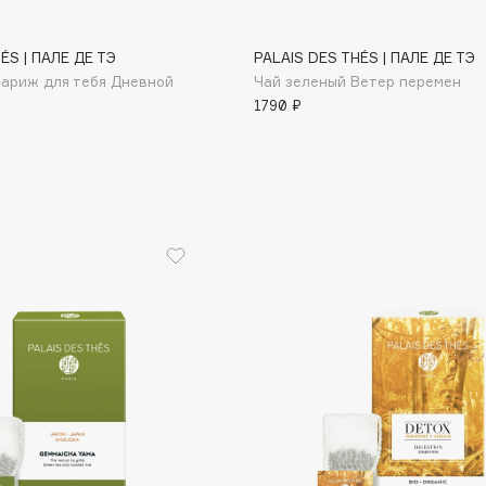
ÉS | ПАЛЕ ДЕ ТЭ
PALAIS DES THÉS | ПАЛЕ ДЕ ТЭ
Париж для тебя Дневной
Чай зеленый Ветер перемен
Gourmandise
1790 ₽
Grace Day
Guerlain
Guess
Holika Holika
Holly Polly
Holy Land