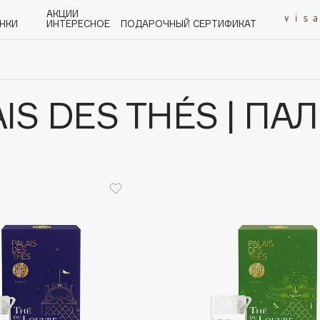
АКЦИИ
НКИ
ИНТЕРЕСНОЕ
ПОДАРОЧНЫЙ СЕРТИФИКАТ
IS DES THÉS | ПАЛ
P
Q
R
S
T
U
V
W
Y
Z
А - Я
Angiopharm
KIKO Milano
Estée Lauder
Clarins