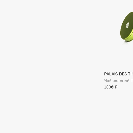
Aravia Professional
Alix Avien
Arcadia
Allies of Skin
Archetype
AMAN
B
Babor
beautyblender
Baffy
Bebble
PALAIS DES TH
Balmain Hair Couture
Beverly Hills Polo Club
ЭКСКЛЮЗИВ
Чай зеленый 
Biodance
1890 ₽
Banderas
Bioderma
Basicare
Biomed
Batiste
Biorepair
Beauty Bomb
Blanx
Beauty Pati
Blistex
Beautyblades
НОВИНКА