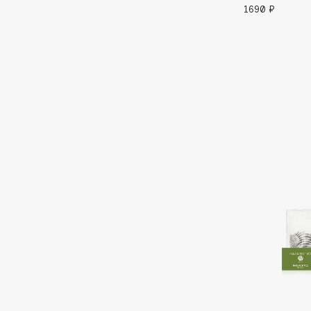
1690 ₽
EGIA
EpilProfi
Eigshow
Erborian
Elemis
Essence
Elian Russia
Essential Parfums Paris
Elie Saab
Estrâde
F
FANE
Flipper
Farmstay
FLOEMA
Felce Azzurra
Floraïku
Fillerina
Forlle'd
ЭКСКЛЮЗИВ
Fiona Franchimon