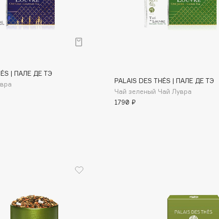
ÉS | ПАЛЕ ДЕ ТЭ
PALAIS DES THÉS | ПАЛЕ ДЕ ТЭ
увра
Чай зеленый Чай Лувра
1790 ₽
Architect Demidoff
ARIVE MAKEUP
Art&Fact
Art-Visage
Artdeco
Astra
Atelier Rebul
Augustinus Bader