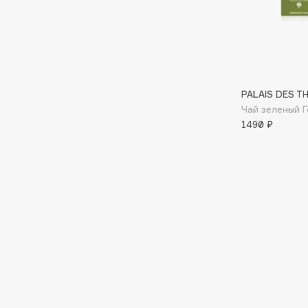
I
I Love My Hair
INGLOT
PALAIS DES TH
Iceberg
Initio
Чай зеленый 
Icon Skin
Insight Professional
1490 ₽
Influence Beauty
Institut Esthederm
J
James Read
Janeke
Jan Marini
Jimmy Choo
ЭКСКЛЮЗИВ
JMsolution
Jane Iredale