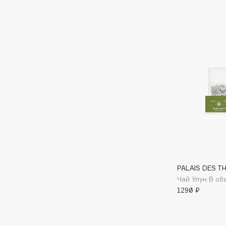
BLOME
C
Cadence
Chupa Chups
Capelli Dorati
Clarette
Carbon Theory
Clarins
Carmex
Clarins Precious
Carolina Herrera
Clinique
Catrice
Clive Christian
Celimax
Club De Nuit
PALAIS DES TH
Cettua
Collagenina
Чай Улун В об
1290 ₽