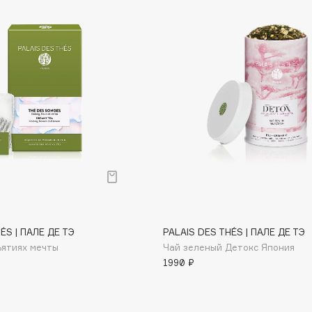
Consly
Corimo
CosRX
Cottolina
Crescina
Cunzite
Curaprox
ÉS | ПАЛЕ ДЕ ТЭ
PALAIS DES THÉS | ПАЛЕ ДЕ ТЭ
ъятиях мечты
Чай зеленый Детокс Япония
1990 ₽