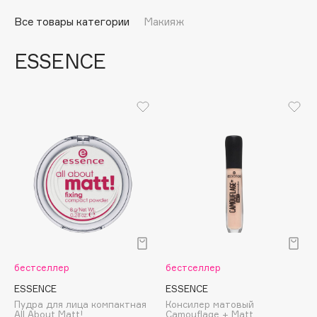
Подарки
Tom Ford
Все товары категории
Макияж
HFC
Для дома
Angiopharm
ESSENCE
Техника
KIKO Milano
Estée Lauder
Clarins
0 - 9
100BON
22|11
A
бестселлер
бестселлер
Acqua di Parma
ESSENCE
ESSENCE
Пудра для лица компактная
Консилер матовый
Acque di Italia
All About Matt!
Camouflage + Matt