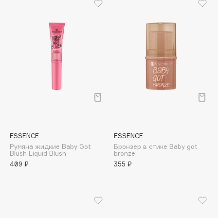
B
Babor
Baffy
Balmain Hair Couture
ЭКСКЛЮЗИВ
Banderas
Basicare
Batiste
Beauty Bomb
Beauty Pati
ESSENCE
ESSENCE
Beautyblades
НОВИНКА
Румяна жидкие Baby Got
Бронзер в стике Baby got
beautyblender
Blush Liquid Blush
bronze
409 ₽
355 ₽
Bebble
Beverly Hills Polo Club
Biodance
Bioderma