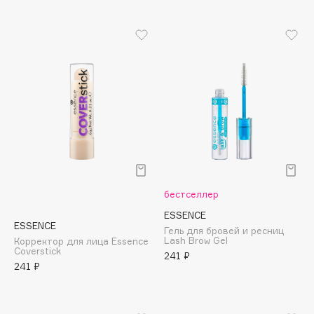
Apagard
Aravia Professional
Arcadia
Archetype
Architect Demidoff
ARIVE MAKEUP
Art&Fact
Art-Visage
Artdeco
Astra
бестселлер
Atelier Rebul
ESSENCE
ESSENCE
Гель для бровей и ресниц
Augustinus Bader
Lash Brow Gel
Корректор для лица Essence
Coverstick
Aveda
241 ₽
241 ₽
Avene