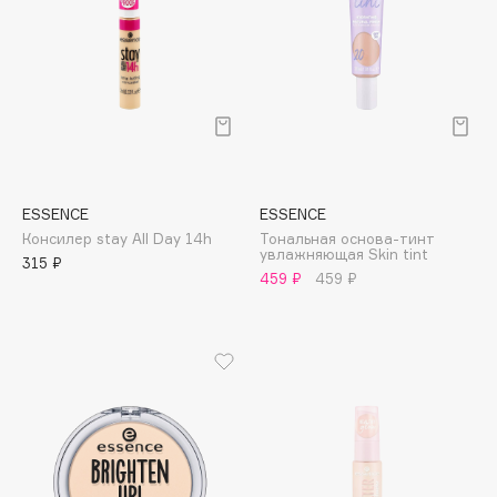
Cadence
Capelli Dorati
Carbon Theory
Carmex
Carolina Herrera
Catrice
ESSENCE
ESSENCE
Celimax
Консилер stay All Day 14h
Тональная основа-тинт
увлажняющая Skin tint
Cettua
315 ₽
459 ₽
459 ₽
Chupa Chups
Clarette
Clarins
Clarins Precious
НОВИНКА
Clinique
Clive Christian
Club De Nuit