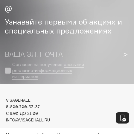
Genosys
ЭКСКЛЮЗИВ
Geomar
Giardino Magico
Узнавайте первыми об акциях и
Gillette
специальных предложениях
Givenchy
Global Keratin
Global White
ВАША ЭЛ. ПОЧТА
Gourmandise
Согласен на получение
рассылки
Grace Day
рекламно-информационных
материалов
Guerlain
Guess
VISAGEHALL
H
8-800-700-33-37
C 9:00 ДО 21:00
INFO@VISAGEHALL.RU
Hadat Cosmetics
Hamis
МОИ ЗАКАЗЫ