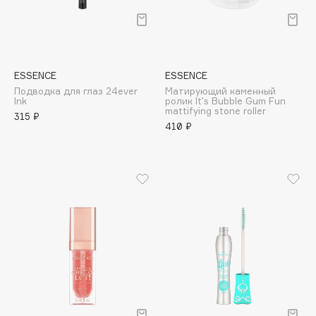
Deonica
Dessange
Dior
Divage
ESSENCE
ESSENCE
Dolce & Gabbana
Подводка для глаз 24ever
Матирующий каменный
Ink
ролик It's Bubble Gum Fun
Dolomit
mattifying stone roller
315 ₽
410 ₽
Dorco
DP Daily Perfection
Dr. Vranjes Firenze
Dr.Althea
Dr.Ceuracle
Dr.Jart+
DSD de Luxe
Dyson