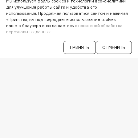
Мы используем файлы cookies и технологии веб-аналитики
Hapica
ПЕРСОНАЛЬНЫЙ КОНСУЛЬТАНТ
для улучшения работы сайта и удобства его
HELIBEAUTY
АКЦИИ
использования. Продолжая пользоваться сайтом и нажимая
ИНТЕРЕСНОЕ
«Принять», вы подтверждаете использование cookies
Hempz
вашего браузера и соглашаетесь
с политикой обработки
ПРОГРАММА ЛОЯЛЬНОСТИ
HFC
персональных данных.
ДОСТАВКА И ОПЛАТА
Holika Holika
ВОПРОСЫ И ОТВЕТЫ
Holly Polly
БРЕНДЫ
ПРИНЯТЬ
ОТМЕНИТЬ
КАТАЛОГ
Holy Land
РАБОТА У НАС
МАГАЗИНЫ
I
КОНТАКТЫ
ПОСТАВЩИКАМ
I Love My Hair
АРЕНДА
Iceberg
VISAGE PRO
Icon Skin
СЕРВИСЫ
Influence Beauty
VK
INGLOT
TELEGRAM
Initio
WHATSAPP