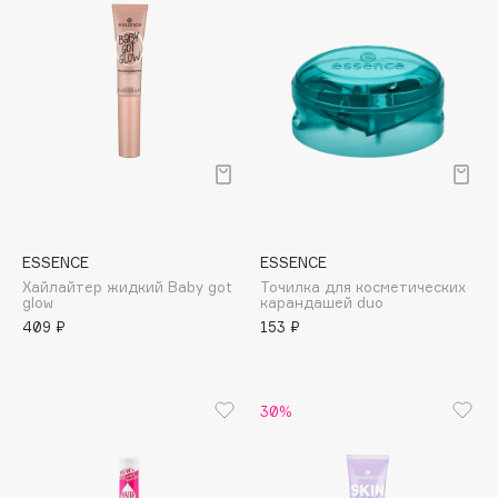
Biomed
Biorepair
Blanx
Blistex
BLOME
Boadicea The Victorious
Bobbi Brown
BOOMSHOP
BORK
ESSENCE
ESSENCE
Brunello Cucinelli
Хайлайтер жидкий Baby got
Точилка для косметических
glow
карандашей duo
Bvlgari
409 ₽
153 ₽
by TERRY
BY WISHTREND
Byredo
30%
C