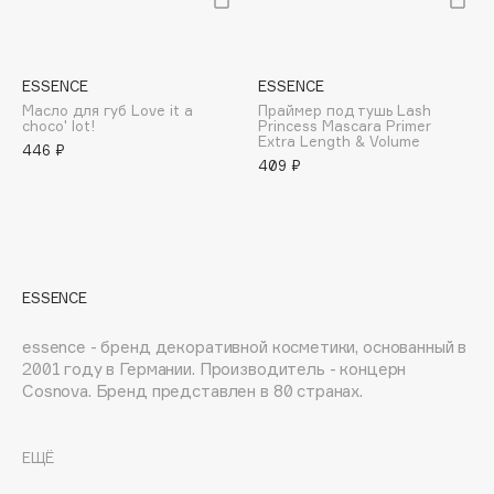
E
Eat My
Ecolatier
ESSENCE
ESSENCE
Масло для губ Love it a
Праймер под тушь Lash
Ecotools
choco' lot!
Princess Mascara Primer
Extra Length & Volume
EGIA
446 ₽
409 ₽
Eigshow
Elemis
Elian Russia
Elie Saab
ESSENCE
Ella Bartsueva Brushes
EMBRACE Haircare
essence - бренд декоративной косметики, основанный в
Emmanuelle Jane
2001 году в Германии. Производитель - концерн
Cosnova. Бренд представлен в 80 странах.
Enough
EpilProfi
Уникальное позиционирование: essence знает, что в
Erborian
каждой женщине живет маленькая девочка.
ЕЩЁ
Essence