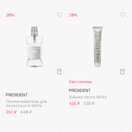
Apagard
20%
20%
Aravia Professional
Arcadia
Archetype
Architect Demidoff
ARIVE MAKEUP
Art&Fact
Art-Visage
Artdeco
Astra
бестселлер
Atelier Rebul
PRESIDENT
PRESIDENT
Зубная паста White
Augustinus Bader
Ополаскиватель для
416 ₽
520 ₽
полости рта White
Aveda
352 ₽
440 ₽
Avene