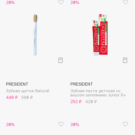
B
20%
20%
Babor
Baffy
Balmain Hair Couture
ЭКСКЛЮЗИВ
Banderas
Basicare
Batiste
Beauty Bomb
Beauty Pati
PRESIDENT
PRESIDENT
Beautyblades
НОВИНКА
Зубная щетка Natural
Зубная паста детская со
beautyblender
вкусом земляники Junior 6+
448 ₽
560 ₽
252 ₽
420 ₽
Bebble
Beverly Hills Polo Club
Biodance
20%
20%
Bioderma