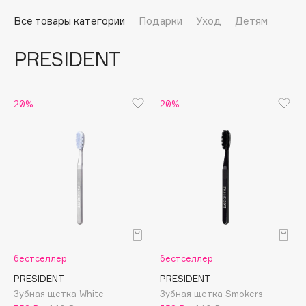
Подарки
Tom Ford
Все товары категории
Подарки
Уход
Детям
HFC
Для дома
Angiopharm
PRESIDENT
Техника
KIKO Milano
Estée Lauder
Clarins
20%
20%
0 - 9
100BON
22|11
A
бестселлер
бестселлер
Acqua di Parma
PRESIDENT
PRESIDENT
Зубная щетка White
Зубная щетка Smokers
Acque di Italia