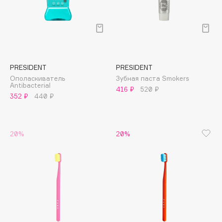
Collagenina
Consly
Corimo
CosRX
Cottolina
PRESIDENT
PRESIDENT
Crescina
Ополаскиватель
Зубная паста Smokers
Antibacterial
Cunzite
416 ₽
520 ₽
352 ₽
440 ₽
Curaprox
20%
20%
D
d'Alba
DABO
DARLING*
Darphin
Davines