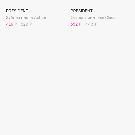
E
PRESIDENT
PRESIDENT
Eat My
Зубная паста Active
Ополаскиватель Classic
Ecolatier
416 ₽
520 ₽
352 ₽
440 ₽
Ecotools
EGG
EGIA
Eigshow
Elemis
Elian Russia
Elie Saab
Ella Bartsueva Brushes
EMBRACE Haircare
Emmanuelle Jane
Enough
EpilProfi
Erborian