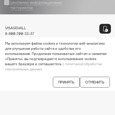
Geltek
рекламно-информационных
Genosys
материалов
ЭКСКЛЮЗИВ
Geomar
Giardino Magico
VISAGEHALL
Gillette
8-800-700-33-37
Givenchy
C 9:00 ДО 21:00
Мы используем файлы cookies и технологии веб-аналитики
Global Keratin
INFO@VISAGEHALL.RU
для улучшения работы сайта и удобства его
Global White
использования. Продолжая пользоваться сайтом и нажимая
МОИ ЗАКАЗЫ
Gourmandise
«Принять», вы подтверждаете использование cookies
ПЕРСОНАЛЬНЫЙ КОНСУЛЬТАНТ
вашего браузера и соглашаетесь
с политикой обработки
Grace Day
АКЦИИ
персональных данных.
Guerlain
ИНТЕРЕСНОЕ
ПРОГРАММА ЛОЯЛЬНОСТИ
Guess
ПРИНЯТЬ
ОТМЕНИТЬ
ДОСТАВКА И ОПЛАТА
ВОПРОСЫ И ОТВЕТЫ
БРЕНДЫ
H
КАТАЛОГ
Hadat Cosmetics
РАБОТА У НАС