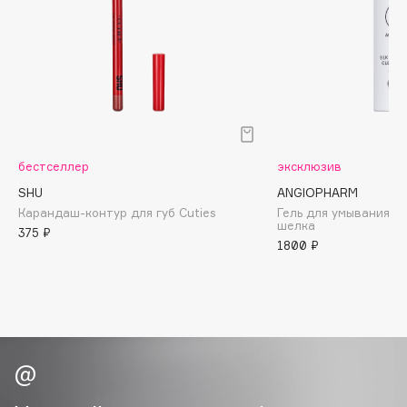
Biomed
Biorepair
Blanx
Blistex
BLOME
Boadicea The Victorious
Bobbi Brown
бестселлер
эксклюзив
BOOMSHOP
SHU
ANGIOPHARM
BORK
Карандаш-контур для губ Cuties
Гель для умывания с
шелка
375 ₽
Brunello Cucinelli
1800 ₽
Bvlgari
by TERRY
BY WISHTREND
Byredo
C