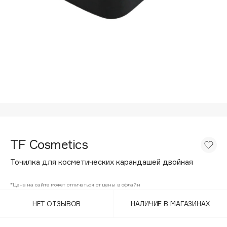
Подарки
Tom Ford
HFC
Для дома
Angiopharm
Техника
KIKO Milano
Estée Lauder
Clarins
0 - 9
100BON
TF Cosmetics
22|11
Точилка для косметических карандашей двойная
A
*Цена на сайте может отличаться от цены в офлайн
НЕТ ОТЗЫВОВ
НАЛИЧИЕ В МАГАЗИНАХ
Acqua di Parma
Acque di Italia