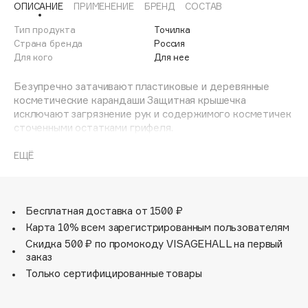
ОПИСАНИЕ
ПРИМЕНЕНИЕ
БРЕНД
СОСТАВ
Adele for you
Финал лета
Advante
Тип продукта
Точилка
ЭКСКЛЮЗИВ
Страна бренда
Россия
1 АВГ - 31 АВГ
Aesop
Для кого
Для нее
Age Stop
ЭКСКЛЮЗИВ
Безупречно затачивают пластиковые и деревянные
AHFA Cosmetics
косметические карандаши Защитная крышечка
Ajmal
исключают загрязнение рук и содержимого косметичек
сточенными остатками грифеля.
Alix Avien
Allies of Skin
ЕЩЁ
AMAN
Amina Daudova Brushes
Amouage
Бесплатная доставка от 1500 ₽
Amuleto Di Casa
Карта 10% всем зарегистрированным пользователям
Скидка 500 ₽ по промокоду VISAGEHALL на первый
Angiopharm
ЭКСКЛЮЗИВ
заказ
Annbeauty
Только сертифицированные товары
Anua
Apadent