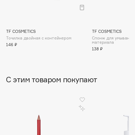
B
Babor
Baffy
TF COSMETICS
TF COSMETICS
Balmain Hair Couture
ЭКСКЛЮЗИВ
Точилка двойная с контейнером
Спонж для умывания 
материала
Banderas
146 ₽
138 ₽
Basicare
Batiste
Beauty Bomb
Beauty Pati
С этим товаром покупают
Beautyblades
НОВИНКА
beautyblender
Bebble
Beverly Hills Polo Club
Biodance
Bioderma