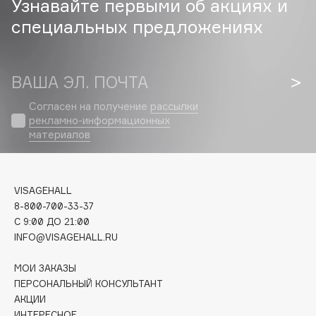
Узнавайте первыми об акциях и
специальных предложениях
Cadence
Capelli Dorati
Carbon Theory
ВАША ЭЛ. ПОЧТА
Carmex
Согласен на получение
рассылки
Carolina Herrera
рекламно-информационных
Catrice
материалов
Celimax
Cettua
Chupa Chups
VISAGEHALL
Clarette
8-800-700-33-37
C 9:00 ДО 21:00
Clarins
INFO@VISAGEHALL.RU
Clarins Precious
НОВИНКА
Clinique
МОИ ЗАКАЗЫ
ПЕРСОНАЛЬНЫЙ КОНСУЛЬТАНТ
Clive Christian
АКЦИИ
Club De Nuit
ИНТЕРЕСНОЕ