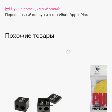
Apagard
Нужна помощь с выбором?
Aravia Professional
Персональный консультант в WhatsApp и Max
Arcadia
Archetype
Похожие товары
Architect Demidoff
ARIVE MAKEUP
Art&Fact
Art-Visage
Artdeco
Astra
Atelier Rebul
Augustinus Bader
Aveda
Avene