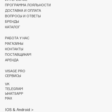
Collagenina
ПРОГРАММА ЛОЯЛЬНОСТИ
Consly
ДОСТАВКА И ОПЛАТА
ВОПРОСЫ И ОТВЕТЫ
Corimo
БРЕНДЫ
CosRX
КАТАЛОГ
Cottolina
РАБОТА У НАС
Crescina
МАГАЗИНЫ
Cunzite
КОНТАКТЫ
Curaprox
ПОСТАВЩИКАМ
АРЕНДА
D
VISAGE PRO
СЕРВИСЫ
d'Alba
VK
DABO
TELEGRAM
WHATSAPP
DARLING*
MAX
Darphin
Davines
IOS & Android >