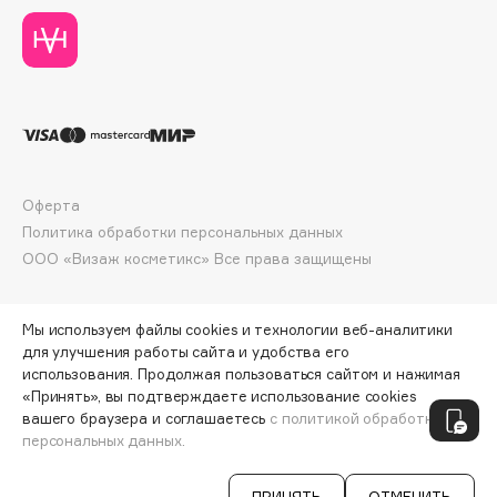
Deonica
Dessange
Dior
Divage
Dolce & Gabbana
Dolomit
Dorco
Оферта
Политика обработки персональных данных
DP Daily Perfection
ООО «Визаж косметикс» Все права защищены
Dr. Vranjes Firenze
Dr.Althea
Dr.Ceuracle
Мы используем файлы cookies и технологии веб-аналитики
для улучшения работы сайта и удобства его
Dr.Jart+
использования. Продолжая пользоваться сайтом и нажимая
DSD de Luxe
«Принять», вы подтверждаете использование cookies
ПО ЗОЛОТОЙ КАРТЕ:
59 ₽
вашего браузера и соглашаетесь
с политикой обработки
Dyson
персональных данных.
ДОБАВИТЬ В КОРЗИНУ
66 ₽
ПРИНЯТЬ
ОТМЕНИТЬ