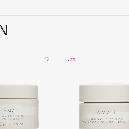
N
60%
Architect Demidoff
ARIVE MAKEUP
Art&Fact
Art-Visage
Artdeco
Astra
Atelier Rebul
Augustinus Bader