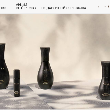
АКЦИИ
НКИ
ИНТЕРЕСНОЕ
ПОДАРОЧНЫЙ СЕРТИФИКАТ
P
Q
R
S
T
U
V
W
Y
Z
А - Я
Angiopharm
KIKO Milano
Estée Lauder
Clarins