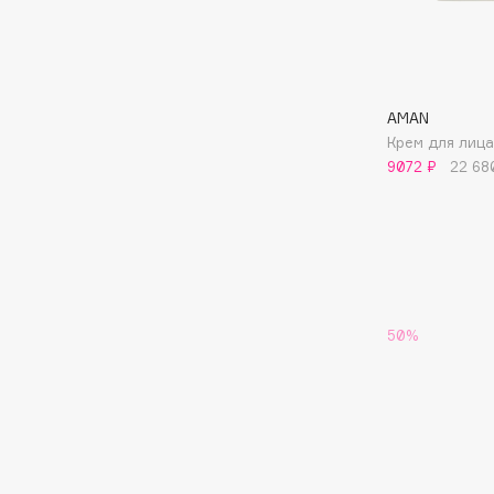
Aravia Professional
Alix Avien
Arcadia
Allies of Skin
Archetype
AMAN
AMAN
Крем для лица
9072 ₽
22 68
B
Babor
beautyblender
Baffy
Bebble
Balmain Hair Couture
Beverly Hills Polo Club
ЭКСКЛЮЗИВ
Biodance
Banderas
50%
Bioderma
Basicare
Biomed
Batiste
Biorepair
Beauty Bomb
Blanx
Beauty Pati
Blistex
Beautyblades
НОВИНКА