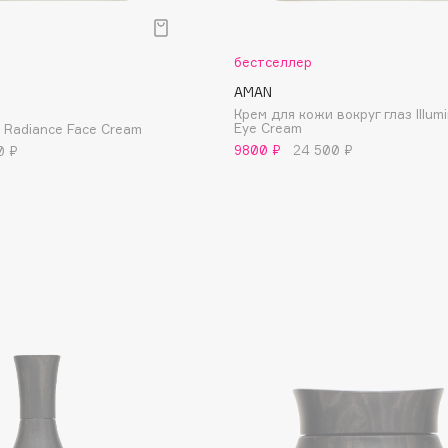
Aveda
Avene
бестселлер
AMAN
Крем для кожи вокруг глаз Illumi
Eye Cream
 Radiance Face Cream
9800 ₽
24 500 ₽
0 ₽
Boadicea The Victorious
Bobbi Brown
BOOMSHOP
BORK
Brunello Cucinelli
Bvlgari
by TERRY
BY WISHTREND
Byredo