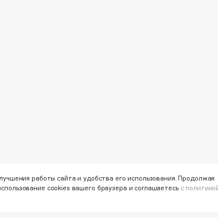
Eva Mosaic
Ex Nihilo
EXOARI L
Fragrance Du Bois
Frederic Malle
Frudia
Funny Organix
улучшения работы сайта и удобства его использования. Продолжая
использование cookies вашего браузера и соглашаетесь
с политико