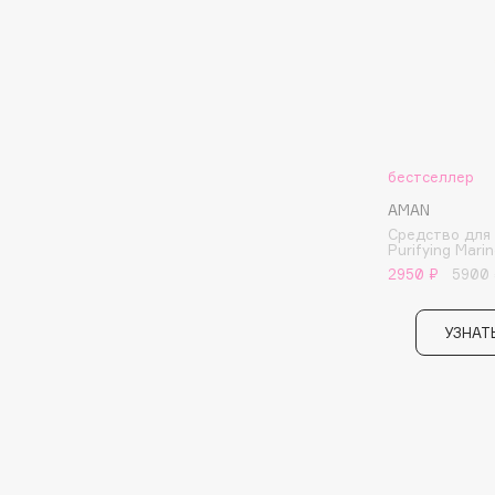
BLOME
C
Cadence
Chupa Chups
бестселлер
Capelli Dorati
Clarette
AMAN
Carbon Theory
Clarins
Средство для
Purifying Mari
Carmex
Clarins Precious
2950 ₽
5900
Carolina Herrera
Clinique
Catrice
Clive Christian
УЗНАТ
Celimax
Club De Nuit
Cettua
Collagenina