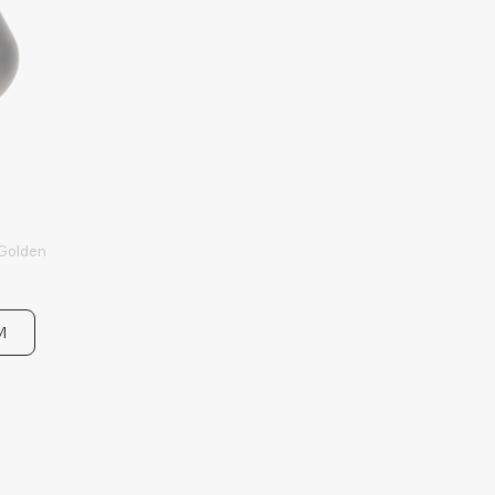
Golden
И