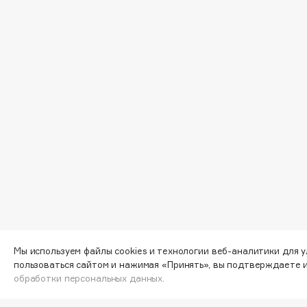
EGIA
EpilProfi
Eigshow
Erborian
Elemis
Essence
Elian Russia
Essential Parfums Paris
Elie Saab
Estrâde
F
FANE
Flipper
Farmstay
FLOEMA
Felce Azzurra
Floraïku
Fillerina
Forlle'd
Мы используем файлы cookies и технологии веб-аналитики для 
ЭКСКЛЮЗИВ
пользоваться сайтом и нажимая «Принять», вы подтверждаете 
Fiona Franchimon
обработки персональных данных.