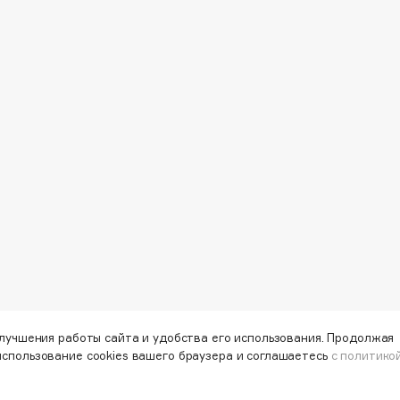
Gourmandise
Grace Day
Guerlain
Guess
Holika Holika
Holly Polly
улучшения работы сайта и удобства его использования. Продолжая
использование cookies вашего браузера и соглашаетесь
с политико
Holy Land
айте первыми об акциях и