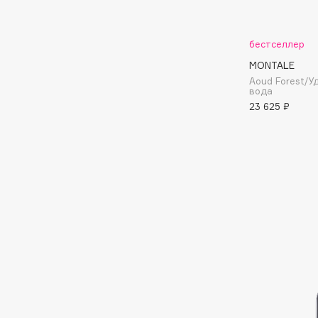
Aravia Professional
Alix Avien
Arcadia
Allies of Skin
Archetype
бестселлер
AMAN
MONTALE
Aoud Forest/
вода
23 625 ₽
B
Babor
beautyblender
Baffy
Bebble
Balmain Hair Couture
Beverly Hills Polo Club
ЭКСКЛЮЗИВ
Biodance
Banderas
Bioderma
Basicare
Biomed
Batiste
Biorepair
Beauty Bomb
Blanx
Beauty Pati
Blistex
Beautyblades
НОВИНКА