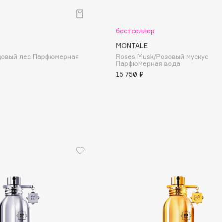
Aveda
Avene
бестселлер
MONTALE
Удовый лес Парфюмерная
Roses Musk/Розовый мускус
Парфюмерная вода
15 750 ₽
Boadicea The Victorious
Bobbi Brown
BOOMSHOP
BORK
Brunello Cucinelli
Bvlgari
by TERRY
BY WISHTREND
Byredo