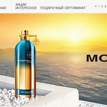
АКЦИИ
НКИ
ИНТЕРЕСНОЕ
ПОДАРОЧНЫЙ СЕРТИФИКАТ
P
Q
R
S
T
U
V
W
Y
Z
А - Я
Angiopharm
KIKO Milano
Estée Lauder
Clarins