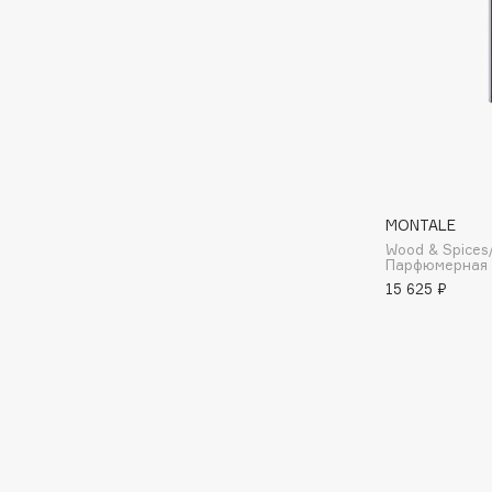
BLOME
C
Cadence
Chupa Chups
Capelli Dorati
Clarette
MONTALE
Carbon Theory
Clarins
Wood & Spices
Carmex
Clarins Precious
Парфюмерная
15 625 ₽
Carolina Herrera
Clinique
Catrice
Clive Christian
Celimax
Club De Nuit
Cettua
Collagenina