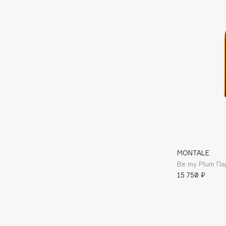
D
d'Alba
Dior
DABO
Divage
DARLING*
Dolce & Gabbana
Darphin
Dolomit
Davines
Dorco
Deonica
DP Daily Perfection
Dessange
Dr. Vranjes Firenze
MONTALE
E
Be my Plum П
15 750 ₽
Eat My
Ella Bartsueva Brushes
Ecolatier
EMBRACE Haircare
Ecotools
Emmanuelle Jane
EGG
Enough