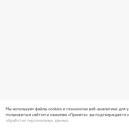
G
Garnier
Giardino Magico
Gecko
Gillette
Geltek
Givenchy
Genosys
Global Keratin
ЭКСКЛЮЗИВ
Global White
Geomar
H
Hadat Cosmetics
HELIBEAUTY
Hamis
Hempz
Мы используем файлы cookies и технологии веб-аналитики для 
пользоваться сайтом и нажимая «Принять», вы подтверждаете 
Hapica
HFC
обработки персональных данных.
Узнав