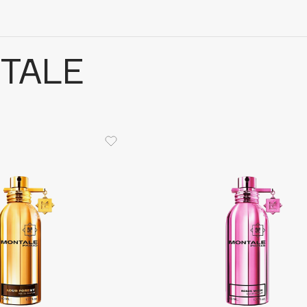
TALE
Architect Demidoff
ARIVE MAKEUP
Art&Fact
Art-Visage
Artdeco
Astra
Atelier Rebul
Augustinus Bader