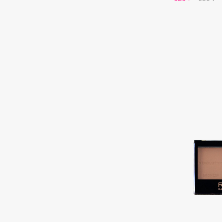
G
Garnier
Giardino Magico
Gecko
Gillette
Geltek
Givenchy
Genosys
Global Keratin
ЭКСКЛЮЗИВ
Global White
Geomar
H
Hadat Cosmetics
HELIBEAUTY
Hamis
Hempz
Hapica
HFC