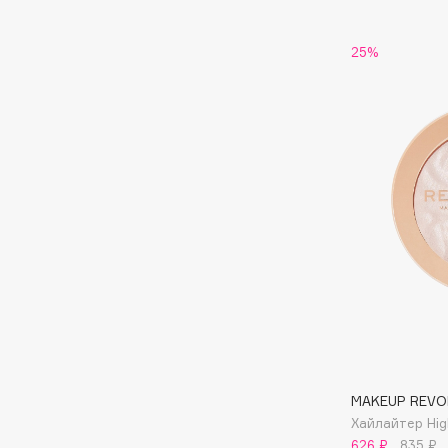
Eigshow
EpilProfi
25%
Elemis
Erborian
Elian Russia
Essence
Elie Saab
Essential Parfums Paris
F
FANE
Flipper
Farmstay
FLOEMA
Felce Azzurra
Floraïku
Fillerina
Forlle'd
ЭКСКЛЮЗИВ
Fiona Franchimon
MAKEUP REVO
Хайлайтер Hig
626 ₽
835 ₽