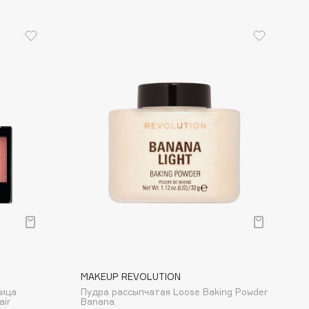
MAKEUP REVOLUTION
лица
Пудра рассыпчатая Loose Baking Powder
air
Banana