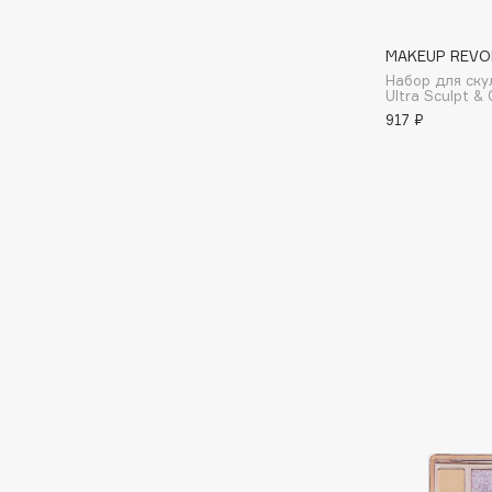
I
MAKEUP REVO
Набор для ску
Ultra Sculpt &
I Love My Hair
INGLOT
917 ₽
Iceberg
Initio
Icon Skin
Insight Professional
Influence Beauty
Institut Esthederm
J
James Read
Janeke
Jan Marini
Jimmy Choo
ЭКСКЛЮЗИВ
JMsolution
Jane Iredale