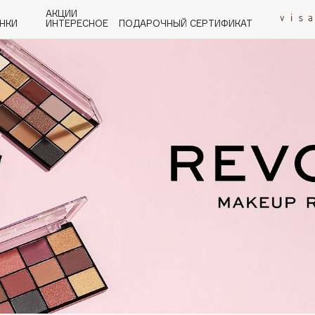
АКЦИИ
НКИ
ИНТЕРЕСНОЕ
ПОДАРОЧНЫЙ СЕРТИФИКАТ
P
Q
R
S
T
U
V
W
Y
Z
А - Я
Angiopharm
KIKO Milano
Estée Lauder
Clarins