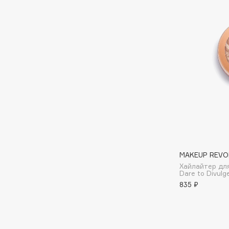
D
d'Alba
Dior
DABO
Divage
DARLING*
Dolce & Gabbana
Darphin
Dolomit
Davines
Dorco
Deonica
DP Daily Perfection
Dessange
Dr. Vranjes Firenze
MAKEUP REVO
E
Хайлайтер для
Dare to Divulg
835 ₽
Eat My
Ella Bartsueva Brushes
Ecolatier
EMBRACE Haircare
Ecotools
Emmanuelle Jane
EGIA
Enough