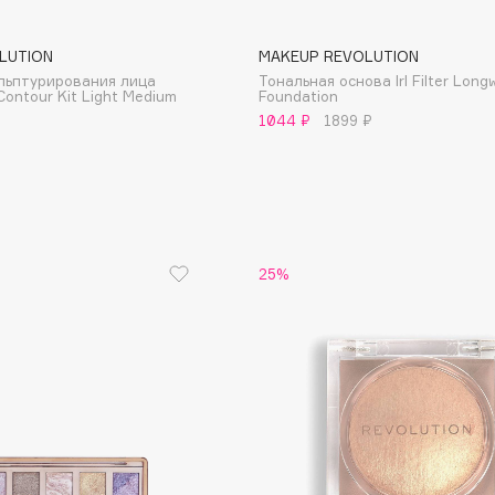
LUTION
MAKEUP REVOLUTION
льптурирования лица
Тональная основа Irl Filter Long
 Contour Kit Light Medium
Foundation
Institute Estelare
1044 ₽
1899 ₽
Instytutum
invisibobble
IS Clinical
25%
Jo Malone London
Juliette Has A Gun
Juvena