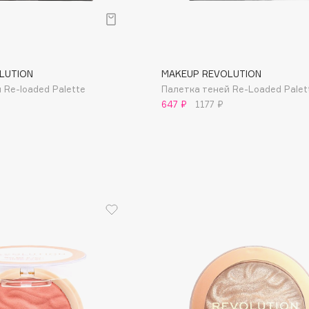
Aveda
Avene
LUTION
MAKEUP REVOLUTION
 Re-loaded Palette
Палетка теней Re-Loaded Palet
647 ₽
1177 ₽
Boadicea The Victorious
Bobbi Brown
BOOMSHOP
BORK
Brunello Cucinelli
Bvlgari
by TERRY
BY WISHTREND
Byredo