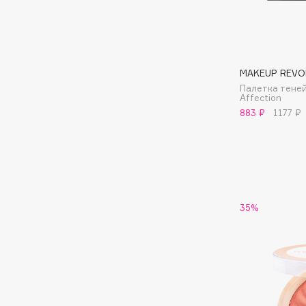
Aravia Professional
Alix Avien
Arcadia
Allies of Skin
Archetype
AMAN
MAKEUP REVO
Палетка теней
Affection
B
883 ₽
1177 ₽
Babor
beautyblender
Baffy
Bebble
Balmain Hair Couture
Beverly Hills Polo Club
ЭКСКЛЮЗИВ
Biodance
Banderas
35%
Bioderma
Basicare
Biomed
Batiste
Biorepair
Beauty Bomb
Blanx
Beauty Pati
Blistex
Beautyblades
НОВИНКА