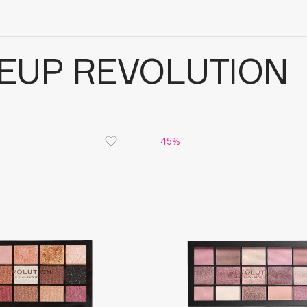
EUP REVOLUTION
45%
Architect Demidoff
ARIVE MAKEUP
Art&Fact
Art-Visage
Artdeco
Astra
Atelier Rebul
Augustinus Bader