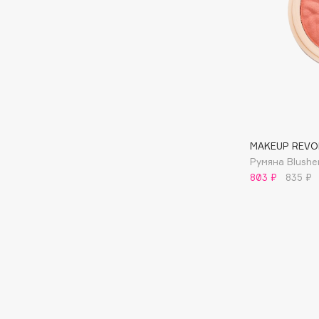
BLOME
C
Cadence
Chupa Chups
Capelli Dorati
Clarette
MAKEUP REVO
Carbon Theory
Clarins
Румяна Blushe
Carmex
Clarins Precious
НОВИНКА
803 ₽
835 ₽
Carolina Herrera
Clinique
Catrice
Clive Christian
Celimax
Club De Nuit
Cettua
Collagenina