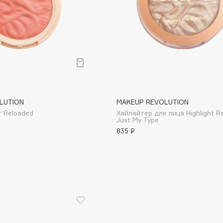
Consly
Corimo
LUTION
MAKEUP REVOLUTION
CosRX
r Reloaded
Хайлайтер для лица Highlight R
Cottolina
Just My Type
835 ₽
Crescina
Cunzite
Curaprox