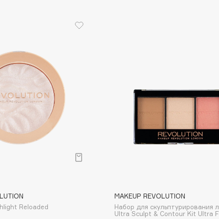
Etude organix
Eva Mosaic
Ex Nihilo
EXOARI L
Fragrance Du Bois
Frederic Malle
Frudia
Funny Organix
LUTION
MAKEUP REVOLUTION
hlight Reloaded
Набор для скульптурирования 
Ultra Sculpt & Contour Kit Ultra F