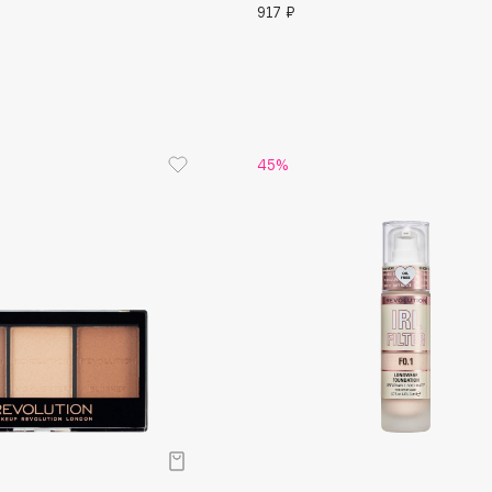
917 ₽
Gourmandise
Grace Day
Guerlain
45%
Guess
Holika Holika
Holly Polly
Holy Land