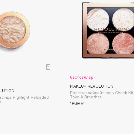
Dr.Althea
Dr.Ceuracle
Dr.Jart+
DSD de Luxe
Dyson
бестселлер
MAKEUP REVOLUTION
LUTION
Палетка хайлайтеров Cheek Kit
Take A Breather
 лица Highlight Reloaded
e
1030 ₽
Estrâde
Estée Lauder
Etat Pur
Etude House