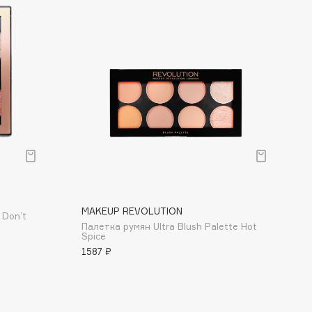
MAKEUP REVOLUTION
 Don’t
Палетка румян Ultra Blush Palette Hot
Spice
1587 ₽