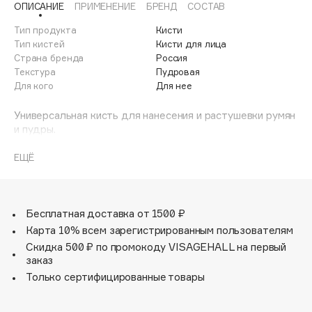
ОПИСАНИЕ
ПРИМЕНЕНИЕ
БРЕНД
СОСТАВ
Adele for you
Финал лета
Advante
Тип продукта
Кисти
ЭКСКЛЮЗИВ
Тип кистей
Кисти для лица
1 АВГ - 31 АВГ
Aesop
Страна бренда
Россия
Age Stop
Текстура
Пудровая
ЭКСКЛЮЗИВ
Для кого
Для нее
AHFA Cosmetics
Ajmal
Универсальная кисть для нанесения и растушевки румян
и пудры.
Alix Avien
Мягкий нейлоновый ворс, округлая форма для смягчения
Allies of Skin
цветовых переходов и растушевки границ.
ЕЩЁ
AMAN
Amina Daudova Brushes
Amouage
Бесплатная доставка от 1500 ₽
Amuleto Di Casa
Карта 10% всем зарегистрированным пользователям
Скидка 500 ₽ по промокоду VISAGEHALL на первый
Angiopharm
ЭКСКЛЮЗИВ
заказ
Annbeauty
Только сертифицированные товары
Anua
Apadent