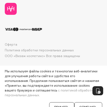
Deonica
Dessange
Dior
Divage
Dolce & Gabbana
Dolomit
Dorco
Оферта
DP Daily Perfection
Политика обработки персональных данных
ООО «Визаж косметикс» Все права защищены
Dr. Vranjes Firenze
Dr.Althea
Dr.Ceuracle
Мы используем файлы cookies и технологии веб-аналитики
для улучшения работы сайта и удобства его
Dr.Jart+
использования. Продолжая пользоваться сайтом и нажимая
DSD de Luxe
«Принять», вы подтверждаете использование cookies
ПО ЗОЛОТОЙ КАРТЕ:
317 ₽
Dyson
вашего браузера и соглашаетесь
с политикой обработки
персональных данных.
ДОБАВИТЬ В КОРЗИНУ
352 ₽