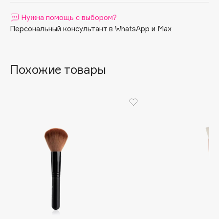
Apagard
Нужна помощь с выбором?
Aravia Professional
Персональный консультант в WhatsApp и Max
Arcadia
Archetype
Похожие товары
Architect Demidoff
ARIVE MAKEUP
Art&Fact
Art-Visage
Artdeco
Astra
Atelier Rebul
Augustinus Bader
Aveda
Avene