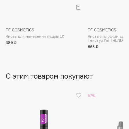
B
Babor
Baffy
TF COSMETICS
TF COSMETICS
Balmain Hair Couture
ЭКСКЛЮЗИВ
Кисть для нанесения пудры 10
Кисть с плоским сре
текстур I'm TREND
Banderas
380 ₽
866 ₽
Basicare
Batiste
Beauty Bomb
Beauty Pati
С этим товаром покупают
Beautyblades
НОВИНКА
beautyblender
57%
Bebble
Beverly Hills Polo Club
Biodance
Bioderma