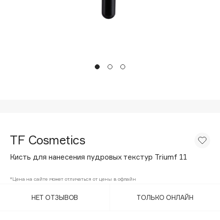
Подарки
Tom Ford
HFC
Для дома
Angiopharm
Техника
KIKO Milano
Estée Lauder
Clarins
0 - 9
100BON
TF Cosmetics
22|11
Кисть для нанесения пудровых текстур Triumf 11
A
*Цена на сайте может отличаться от цены в офлайн
НЕТ ОТЗЫВОВ
ТОЛЬКО ОНЛАЙН
Acqua di Parma
Acque di Italia