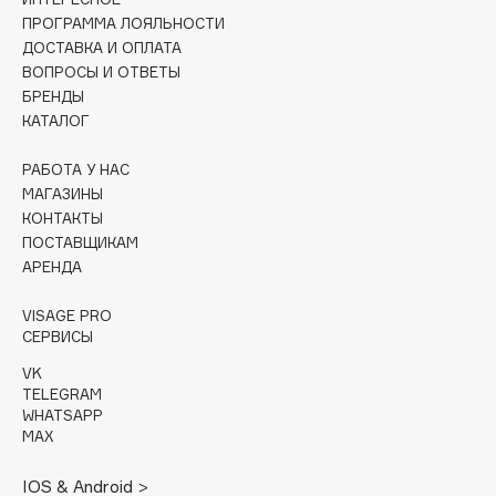
Collagenina
ПРОГРАММА ЛОЯЛЬНОСТИ
Consly
ДОСТАВКА И ОПЛАТА
ВОПРОСЫ И ОТВЕТЫ
Corimo
БРЕНДЫ
CosRX
КАТАЛОГ
Cottolina
Crescina
РАБОТА У НАС
МАГАЗИНЫ
Cunzite
КОНТАКТЫ
Curaprox
ПОСТАВЩИКАМ
АРЕНДА
D
VISAGE PRO
СЕРВИСЫ
d'Alba
VK
DABO
TELEGRAM
WHATSAPP
DARLING*
MAX
Darphin
Davines
IOS & Android >