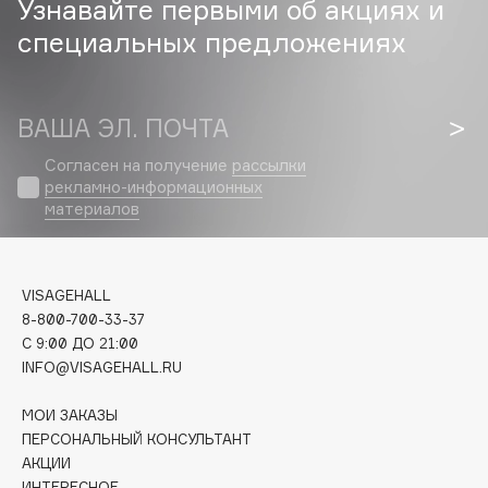
Узнавайте первыми об акциях и
специальных предложениях
Cadence
Capelli Dorati
Carbon Theory
ВАША ЭЛ. ПОЧТА
Carmex
Carolina Herrera
Согласен на получение
рассылки
рекламно-информационных
Catrice
материалов
Celimax
Cettua
Chupa Chups
VISAGEHALL
Clarette
8-800-700-33-37
C 9:00 ДО 21:00
Clarins
INFO@VISAGEHALL.RU
Clarins Precious
Clinique
МОИ ЗАКАЗЫ
Clive Christian
ПЕРСОНАЛЬНЫЙ КОНСУЛЬТАНТ
АКЦИИ
Club De Nuit
ИНТЕРЕСНОЕ