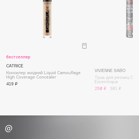
Biomed
Biorepair
Blanx
Blistex
BLOME
Boadicea The Victorious
Bobbi Brown
бестселлер
BOOMSHOP
CATRICE
VIVIENNE SABO
BORK
Консилер жидкий Liquid Camouflage
High Coverage Concealer
Тушь для ресниц Объ
Brunello Cucinelli
Excentrique
419 ₽
250 ₽
581 ₽
Bvlgari
by TERRY
BY WISHTREND
Byredo
C