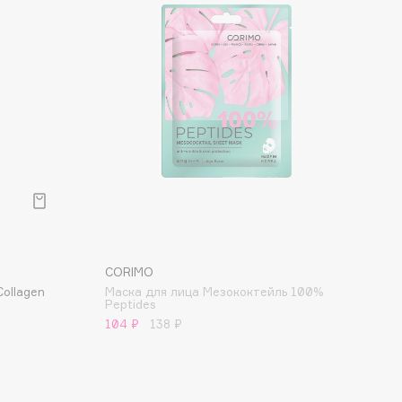
CORIMO
ollagen
Маска для лица Мезококтейль 100%
Peptides
104 ₽
138 ₽