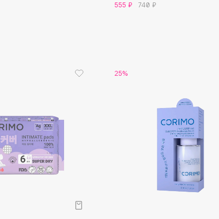
555 ₽
740 ₽
Gourmandise
Grace Day
Guerlain
25%
Guess
Holika Holika
Holly Polly
Holy Land