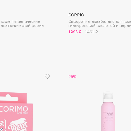
CORIMO
нские гигиенические
Сыворотка-аквабаланс для кож
анатомической формы
гиалуроновой кислотой и цера
1096 ₽
1461 ₽
Institute Estelare
Instytutum
invisibobble
IS Clinical
25%
Jo Malone London
Juliette Has A Gun
Juvena