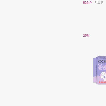
533 ₽
710 ₽
G
Garnier
Giardino Magico
Gecko
Gillette
Geltek
Givenchy
25%
Genosys
Global Keratin
ЭКСКЛЮЗИВ
Global White
Geomar
H
Hadat Cosmetics
HELIBEAUTY
Hamis
Hempz
Hapica
HFC