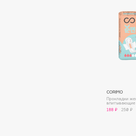
D
d'Alba
Dior
DABO
Divage
DARLING*
Dolce & Gabbana
Darphin
Dolomit
Davines
Dorco
Deonica
DP Daily Perfection
Dessange
Dr. Vranjes Firenze
CORIMO
E
Прокладки же
впитывающие 
188 ₽
250 ₽
Eat My
Ella Bartsueva Brushes
Ecolatier
EMBRACE Haircare
Ecotools
Emmanuelle Jane
EGG
Enough