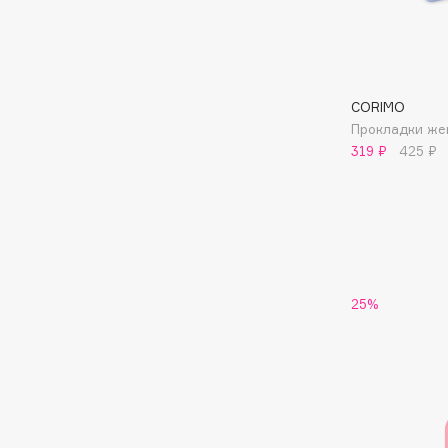
Aravia Professional
Alix Avien
Arcadia
Allies of Skin
Archetype
AMAN
CORIMO
Прокладки же
319 ₽
425 ₽
B
Babor
beautyblender
Baffy
Bebble
Balmain Hair Couture
Beverly Hills Polo Club
ЭКСКЛЮЗИВ
Biodance
Banderas
25%
Bioderma
Basicare
Biomed
Batiste
Biorepair
Beauty Bomb
Blanx
Beauty Pati
Blistex
Beautyblades
НОВИНКА