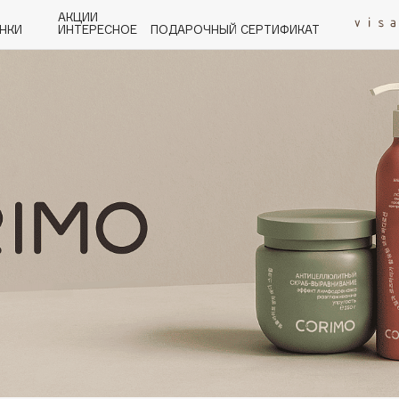
АКЦИИ
НКИ
ИНТЕРЕСНОЕ
ПОДАРОЧНЫЙ СЕРТИФИКАТ
P
Q
R
S
T
U
V
W
Y
Z
А - Я
Angiopharm
KIKO Milano
Estée Lauder
Clarins