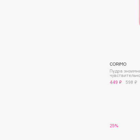
BLOME
C
Cadence
Chupa Chups
Capelli Dorati
Clarette
CORIMO
Carbon Theory
Clarins
Пудра энзимн
Carmex
Clarins Precious
чувствительно
449 ₽
598 ₽
Carolina Herrera
Clinique
Catrice
Clive Christian
Celimax
Club De Nuit
Cettua
Collagenina
25%