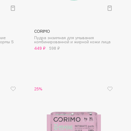
CORIMO
кие
Пудра энзимная для умывания
ормы S
комбинированной и жирной кожи лица
449 ₽
598 ₽
25%