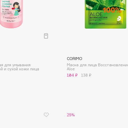
Consly
Corimo
CORIMO
CosRX
ая для умывания
Маска для лица Восстановлен
Cottolina
й и сухой кожи лица
Aloe
104 ₽
138 ₽
Crescina
Cunzite
Curaprox
25%