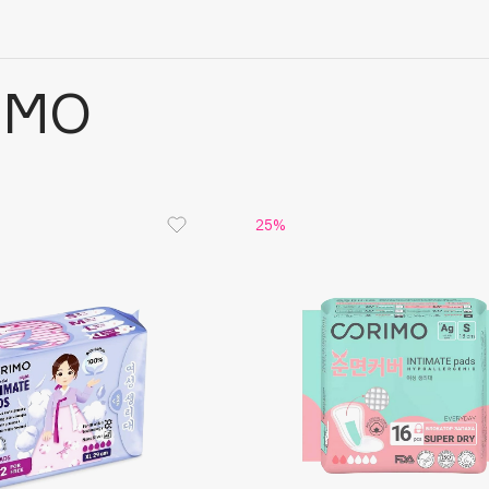
IMO
25%
Architect Demidoff
ARIVE MAKEUP
Art&Fact
Art-Visage
Artdeco
Astra
Atelier Rebul
Augustinus Bader