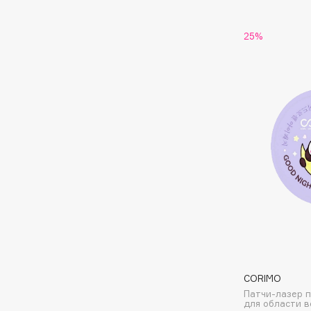
EGIA
EpilProfi
25%
Eigshow
Erborian
Elemis
Essence
Elian Russia
Essential Parfums Paris
Elie Saab
Estrâde
F
FANE
Flipper
Farmstay
FLOEMA
Felce Azzurra
Floraïku
Fillerina
Forlle'd
ЭКСКЛЮЗИВ
Fiona Franchimon
CORIMO
Патчи-лазер 
для области во