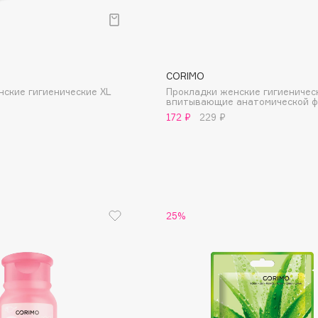
Aveda
Avene
CORIMO
нские гигиенические XL
Прокладки женские гигиеничес
впитывающие анатомической ф
172 ₽
229 ₽
Boadicea The Victorious
Bobbi Brown
BOOMSHOP
BORK
25%
Brunello Cucinelli
Bvlgari
by TERRY
BY WISHTREND
Byredo