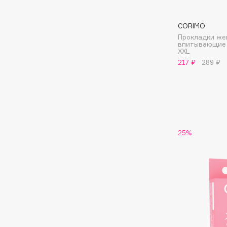
CORIMO
I
Прокладки же
впитывающие 
XXL
I Love My Hair
INGLOT
217 ₽
289 ₽
Iceberg
Initio
Icon Skin
Insight Professional
Influence Beauty
Institut Esthederm
25%
J
James Read
Janeke
Jan Marini
Jimmy Choo
ЭКСКЛЮЗИВ
JMsolution
Jane Iredale