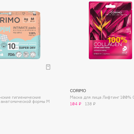
Dr.Althea
Dr.Ceuracle
Dr.Jart+
DSD de Luxe
Dyson
CORIMO
нские гигиенические
Маска для лица Лифтинг 100% C
анатомической формы M
104 ₽
138 ₽
Estée Lauder
Etat Pur
Etude House
Etude organix