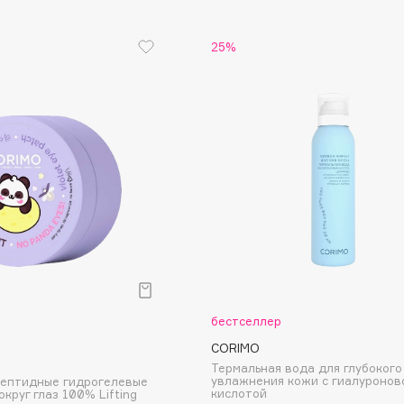
Eva Mosaic
25%
Ex Nihilo
EXOARI L
Fragrance Du Bois
Frederic Malle
Frudia
бестселлер
Funny Organix
CORIMO
Термальная вода для глубокого
увлажнения кожи с гиалуронов
пептидные гидрогелевые
кислотой
круг глаз 100% Lifting