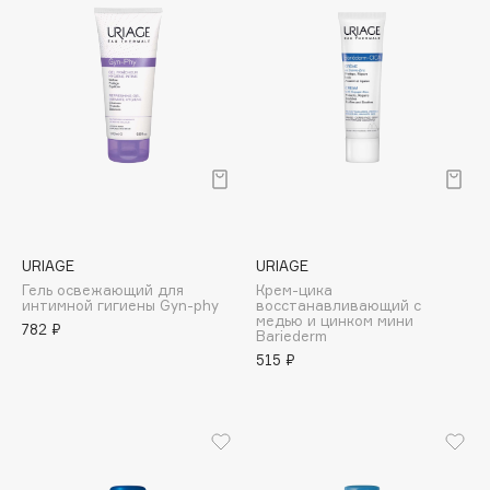
Cadence
Capelli Dorati
Carbon Theory
Carmex
Carolina Herrera
Catrice
Celimax
Cettua
URIAGE
URIAGE
Chupa Chups
Гель освежающий для
Крем-цика
интимной гигиены Gyn-phy
восстанавливающий с
Clarette
медью и цинком мини
782 ₽
Bariederm
Clarins
515 ₽
Clarins Precious
Clinique
Clive Christian
Club De Nuit