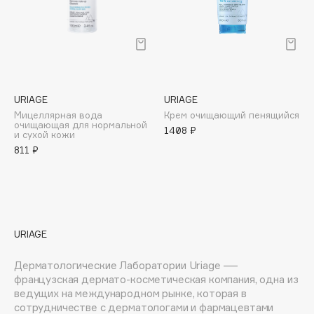
E
Eat My
Ecolatier
Ecotools
EGG
URIAGE
URIAGE
EGIA
Мицеллярная вода
Крем очищающий пенящийся
очищающая для нормальной
Eigshow
1408 ₽
и сухой кожи
Elemis
811 ₽
Elian Russia
Elie Saab
Ella Bartsueva Brushes
EMBRACE Haircare
URIAGE
Emmanuelle Jane
Дерматологические Лаборатории Uriage —
Enough
французская дермато-косметическая компания, одна из
EpilProfi
ведущих на международном рынке, которая в
Erborian
сотрудничестве с дерматологами и фармацевтами