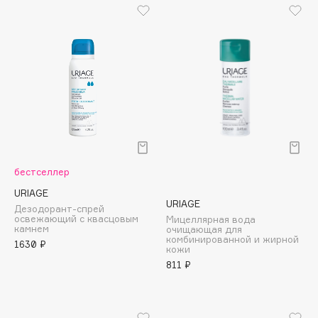
B
Babor
Baffy
Balmain Hair Couture
ЭКСКЛЮЗИВ
Banderas
Basicare
Batiste
Beauty Bomb
бестселлер
Beauty Pati
URIAGE
Beautyblades
URIAGE
НОВИНКА
Дезодорант-спрей
освежающий с квасцовым
Мицеллярная вода
beautyblender
камнем
очищающая для
комбинированной и жирной
Bebble
1630 ₽
кожи
Beverly Hills Polo Club
811 ₽
Biodance
Bioderma