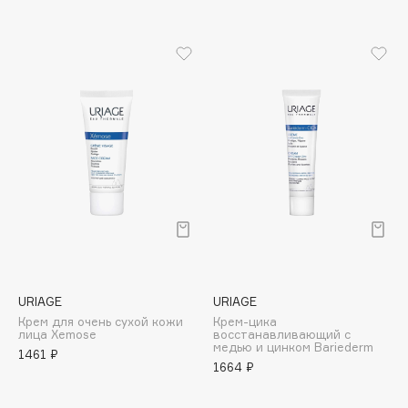
Adele for you
Финал лета
Advante
ЭКСКЛЮЗИВ
1 АВГ - 31 АВГ
Aesop
Age Stop
ЭКСКЛЮЗИВ
AHFA Cosmetics
Ajmal
Alix Avien
Allies of Skin
AMAN
Amina Daudova Brushes
Amouage
Amuleto Di Casa
URIAGE
URIAGE
Крем для очень сухой кожи
Крем-цика
Angiopharm
ЭКСКЛЮЗИВ
лица Xemose
восстанавливающий с
медью и цинком Bariederm
Annbeauty
1461 ₽
1664 ₽
Anua
Apadent