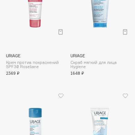
Deonica
Dessange
Dior
Divage
Dolce & Gabbana
Dolomit
Dorco
URIAGE
URIAGE
Крем против покраснений
Скраб мягкий для лица
DP Daily Perfection
SPF30 Roseliane
Hygiene
Dr. Vranjes Firenze
2369 ₽
1648 ₽
Dr.Althea
Dr.Ceuracle
Dr.Jart+
DSD de Luxe
Dyson