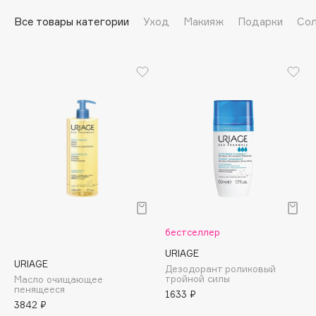
Подарки
Tom Ford
Все товары категории
Уход
Макияж
Подарки
Сол
HFC
Для дома
Angiopharm
Техника
KIKO Milano
Estée Lauder
Clarins
0 - 9
100BON
22|11
бестселлер
A
URIAGE
URIAGE
Дезодорант роликовый
тройной силы
Масло очищающее
Acqua di Parma
пенящееся
1633 ₽
3842 ₽
Acque di Italia