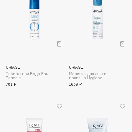
Collagenina
Consly
Corimo
CosRX
Cottolina
Crescina
Cunzite
Curaprox
URIAGE
URIAGE
Термальная Вода Eau
Молочко для снятия
Termale
макияжа Hygiene
D
701 ₽
1639 ₽
d'Alba
DABO
DARLING*
Darphin
Davines