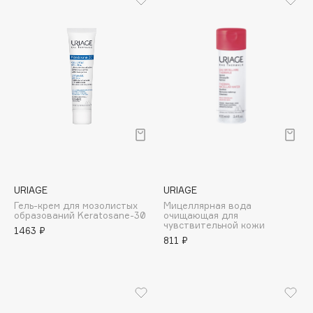
Biomed
Biorepair
Blanx
Blistex
BLOME
Boadicea The Victorious
Bobbi Brown
BOOMSHOP
BORK
Brunello Cucinelli
URIAGE
URIAGE
Bvlgari
Гель-крем для мозолистых
Мицеллярная вода
образований Keratosane-30
очищающая для
by TERRY
чувствительной кожи
1463 ₽
BY WISHTREND
811 ₽
Byredo
C