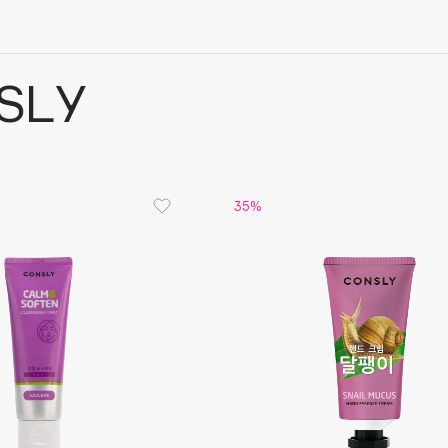
SLY
35%
Architect Demidoff
ARIVE MAKEUP
Art&Fact
Art-Visage
Artdeco
Astra
Atelier Rebul
Augustinus Bader