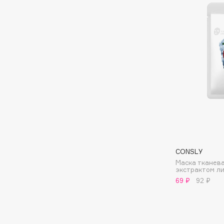
D
d'Alba
Dior
DABO
Divage
DARLING*
Dolce & Gabbana
Darphin
Dolomit
Davines
Dorco
Deonica
DP Daily Perfection
Dessange
Dr. Vranjes Firenze
CONSLY
E
Маска тканев
экстрактом л
69 ₽
92 ₽
Eat My
Ella Bartsueva Brushes
Ecolatier
EMBRACE Haircare
Ecotools
Emmanuelle Jane
EGG
Enough