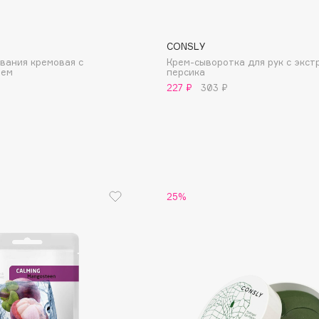
CONSLY
вания кремовая c
Крем-сыворотка для рук с экст
лем
персика
Institute Estelare
227 ₽
303 ₽
Instytutum
invisibobble
IS Clinical
25%
Jo Malone London
Juliette Has A Gun
Juvena