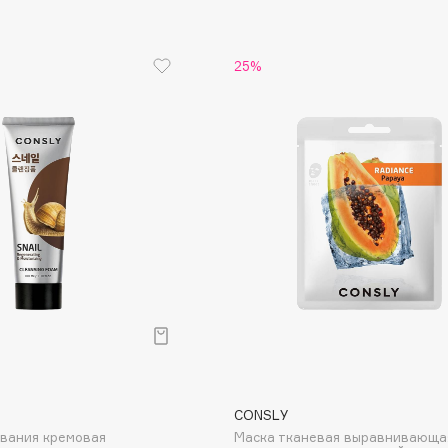
Eva Mosaic
Ex Nihilo
25%
EXOARI L
Fragrance Du Bois
Frederic Malle
Frudia
Funny Organix
CONSLY
ывания кремовая
Маска тканевая выравнивающа