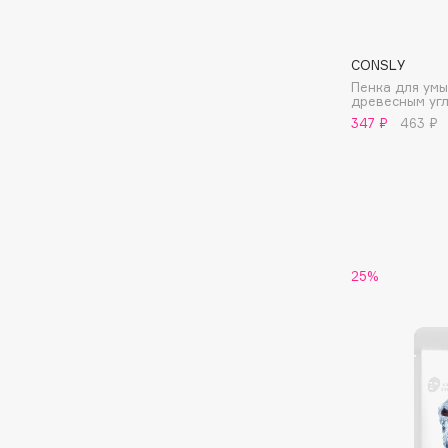
I
CONSLY
Пенка для умы
древесным уг
I Love My Hair
INGLOT
347 ₽
463 ₽
Iceberg
Initio
Icon Skin
Insight Professional
Influence Beauty
Institut Esthederm
25%
J
James Read
Janeke
Jan Marini
Jimmy Choo
ЭКСКЛЮЗИВ
JMsolution
Jane Iredale