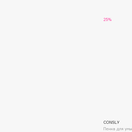
EGIA
EpilProfi
Eigshow
Erborian
25%
Elemis
Essence
Elian Russia
Essential Parfums Paris
Elie Saab
Estrâde
F
FANE
Flipper
Farmstay
FLOEMA
Felce Azzurra
Floraïku
Fillerina
Forlle'd
ЭКСКЛЮЗИВ
Fiona Franchimon
CONSLY
Пенка для ум