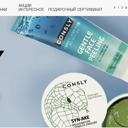
АКЦИИ
НКИ
ИНТЕРЕСНОЕ
ПОДАРОЧНЫЙ СЕРТИФИКАТ
P
Q
R
S
T
U
V
W
Y
Z
А - Я
Angiopharm
KIKO Milano
Estée Lauder
Clarins