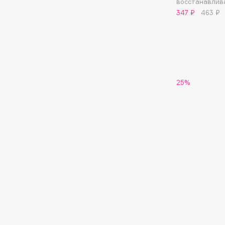
восстанавлив
347 ₽
463 ₽
G
Garnier
Giardino Magico
Gecko
Gillette
Geltek
Givenchy
25%
Genosys
Global Keratin
ЭКСКЛЮЗИВ
Global White
Geomar
H
Hadat Cosmetics
HELIBEAUTY
Hamis
Hempz
Hapica
HFC