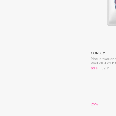
BLOME
C
Cadence
Chupa Chups
Capelli Dorati
Clarette
CONSLY
Carbon Theory
Clarins
Маска тканев
Carmex
Clarins Precious
экстрактом м
69 ₽
92 ₽
Carolina Herrera
Clinique
Catrice
Clive Christian
Celimax
Club De Nuit
Cettua
Collagenina
25%