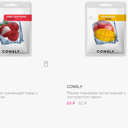
Dr.Althea
Dr.Ceuracle
Dr.Jart+
DSD de Luxe
Dyson
CONSLY
ая сужающая поры с
Маска тканевая питательная с
ичи
экстрактом манго
69 ₽
92 ₽
Estée Lauder
Etat Pur
Etude House
Etude organix