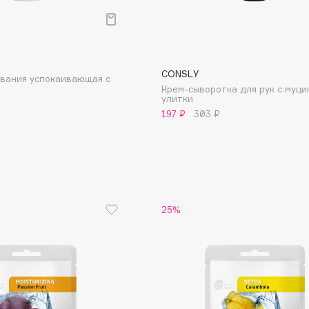
Aveda
Avene
CONSLY
ывания успокаивающая с
Крем-сыворотка для рук с муци
улитки
197 ₽
303 ₽
Boadicea The Victorious
Bobbi Brown
BOOMSHOP
BORK
25%
Brunello Cucinelli
Bvlgari
by TERRY
BY WISHTREND
Byredo