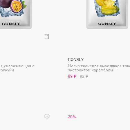
Consly
Corimo
CONSLY
CosRX
ая увлажняющая с
Маска тканевая выводящая ток
Cottolina
аракуйи
экстрактом карамболы
69 ₽
92 ₽
Crescina
Cunzite
Curaprox
25%