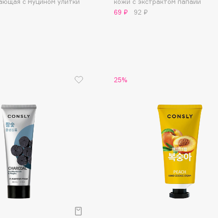
ающая с муцином улитки
кожи с экстрактом папайи
69 ₽
92 ₽
Gourmandise
Grace Day
Guerlain
25%
Guess
Holika Holika
Holly Polly
Holy Land