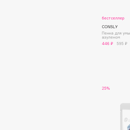
Aravia Professional
Alix Avien
Arcadia
Allies of Skin
Archetype
бестселлер
AMAN
CONSLY
Пенка для ум
азуленом
446 ₽
595 ₽
B
Babor
beautyblender
Baffy
Bebble
Balmain Hair Couture
Beverly Hills Polo Club
ЭКСКЛЮЗИВ
Biodance
Banderas
25%
Bioderma
Basicare
Biomed
Batiste
Biorepair
Beauty Bomb
Blanx
Beauty Pati
Blistex
Beautyblades
НОВИНКА