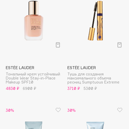
Collagenina
Consly
Corimo
CosRX
Cottolina
Crescina
Cunzite
Curaprox
ESTÉE LAUDER
ESTÉE LAUDER
Тональный крем устойчивый
Тушь для создания
D
Double Wear Stay-in-Place
максимального объема
Makeup SPF10
ресниц Sumptuous Extreme
4830 ₽
6900 ₽
3710 ₽
5300 ₽
d'Alba
DABO
DARLING*
30%
30%
Darphin
Davines