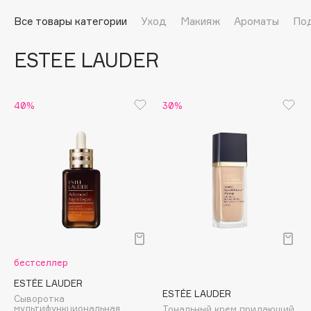
Подарки
Tom Ford
Все товары категории
Уход
Макияж
Ароматы
По
HFC
Для дома
Angiopharm
ESTEE LAUDER
Техника
KIKO Milano
Estée Lauder
Clarins
40%
30%
0 - 9
100BON
22|11
A
бестселлер
Acqua di Parma
ESTÉE LAUDER
ESTÉE LAUDER
Сыворотка
Acque di Italia
мультифункциональная
Тональный крем придающий