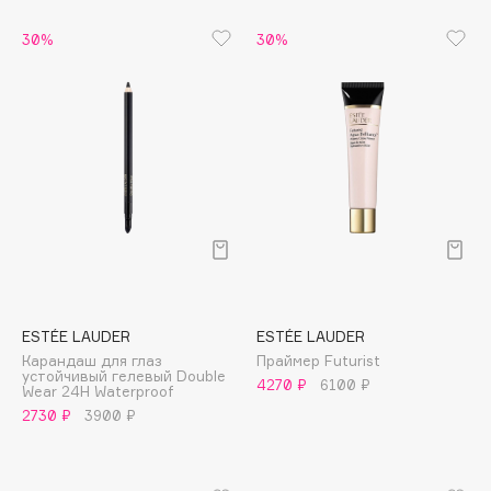
Biomed
Biorepair
30%
30%
Blanx
Blistex
BLOME
Boadicea The Victorious
Bobbi Brown
BOOMSHOP
BORK
Brunello Cucinelli
Bvlgari
ESTÉE LAUDER
ESTÉE LAUDER
by TERRY
Карандаш для глаз
Праймер Futurist
BY WISHTREND
устойчивый гелевый Double
4270 ₽
6100 ₽
Wear 24H Waterproof
Byredo
2730 ₽
3900 ₽
C