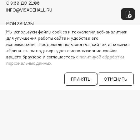
Hamis
C 9:00 ДО 21:00
INFO@VISAGEHALL.RU
Hapica
HELIBEAUTY
МОИ ЗАКАЗЫ
Hempz
ПЕРСОНАЛЬНЫЙ КОНСУЛЬТАНТ
Мы используем файлы cookies и технологии веб-аналитики
HFC
АКЦИИ
для улучшения работы сайта и удобства его
ИНТЕРЕСНОЕ
использования. Продолжая пользоваться сайтом и нажимая
Holika Holika
«Принять», вы подтверждаете использование cookies
ПРОГРАММА ЛОЯЛЬНОСТИ
Holly Polly
вашего браузера и соглашаетесь
с политикой обработки
ДОСТАВКА И ОПЛАТА
персональных данных.
Holy Land
ВОПРОСЫ И ОТВЕТЫ
БРЕНДЫ
КАТАЛОГ
ПРИНЯТЬ
ОТМЕНИТЬ
I
РАБОТА У НАС
МАГАЗИНЫ
I Love My Hair
КОНТАКТЫ
Iceberg
ПОСТАВЩИКАМ
Icon Skin
АРЕНДА
Influence Beauty
VISAGE PRO
INGLOT
СЕРВИСЫ