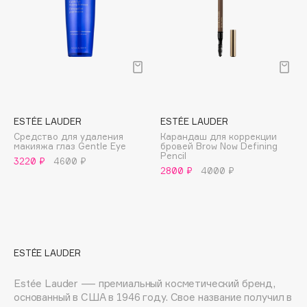
E
Eat My
Ecolatier
Ecotools
EGG
EGIA
ESTÉE LAUDER
ESTÉE LAUDER
Eigshow
Средство для удаления
Карандаш для коррекции
Elemis
макияжа глаз Gentle Eye
бровей Brow Now Defining
Pencil
3220 ₽
4600 ₽
Elian Russia
2800 ₽
4000 ₽
Elie Saab
Ella Bartsueva Brushes
EMBRACE Haircare
Emmanuelle Jane
ESTÉE LAUDER
Enough
EpilProfi
Estée Lauder — премиальный косметический бренд,
основанный в США в 1946 году. Свое название получил в
Erborian