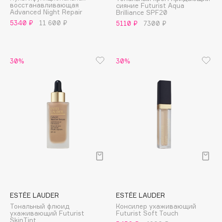
восстанавливающая
сияние Futurist Aqua
Adele for you
Advanced Night Repair
Brilliance SPF20
Финал лета
Advante
5340 ₽
11 600 ₽
5110 ₽
7300 ₽
ЭКСКЛЮЗИВ
1 АВГ - 31 АВГ
Aesop
Age Stop
ЭКСКЛЮЗИВ
30%
30%
AHFA Cosmetics
Ajmal
Alix Avien
Allies of Skin
AMAN
Amina Daudova Brushes
Amouage
Amuleto Di Casa
Angiopharm
ЭКСКЛЮЗИВ
Annbeauty
ESTÉE LAUDER
ESTÉE LAUDER
Anua
Тональный флюид
Консилер ухаживающий
ухаживающий Futurist
Futurist Soft Touch
Apadent
SkinTint