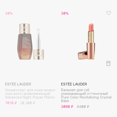
B
30%
30%
Babor
Baffy
Balmain Hair Couture
ЭКСКЛЮЗИВ
Banderas
Basicare
Batiste
Beauty Bomb
Beauty Pati
Beautyblades
НОВИНКА
beautyblender
ESTÉE LAUDER
ESTÉE LAUDER
Bebble
Концентрат для кожи вокруг
Бальзам для губ
глаз восстанавливающий
ухаживающий оттеночный
Beverly Hills Polo Club
Advanced Night Repair Matrix
Pure Color Revitalizing Crystal
Balm
7070 ₽
10 100 ₽
Biodance
3080 ₽
4400 ₽
Bioderma