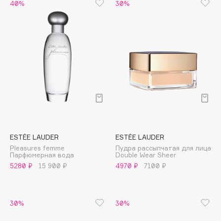
40%
30%
Cadence
Capelli Dorati
Carbon Theory
Carmex
Carolina Herrera
Catrice
Celimax
Cettua
Chupa Chups
ESTÉE LAUDER
ESTÉE LAUDER
Clarette
Pleasures femme
Пудра рассыпчатая для лица
Парфюмерная вода
Double Wear Sheer
Clarins
5280 ₽
15 900 ₽
4970 ₽
7100 ₽
Clarins Precious
Clinique
Clive Christian
30%
30%
Club De Nuit