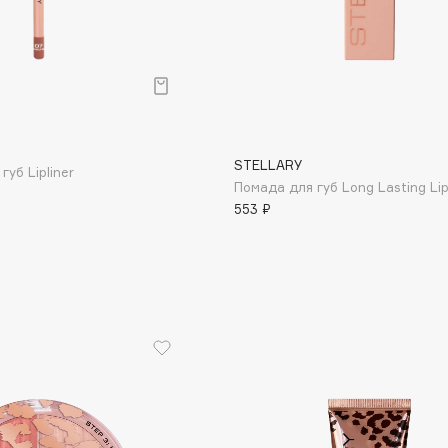
STELLARY
уб Lipliner
Помада для губ Long Lasting Lip
553 ₽
Architect Demidoff
ARIVE MAKEUP
Art&Fact
Art-Visage
Artdeco
Astra
Atelier Rebul
Augustinus Bader