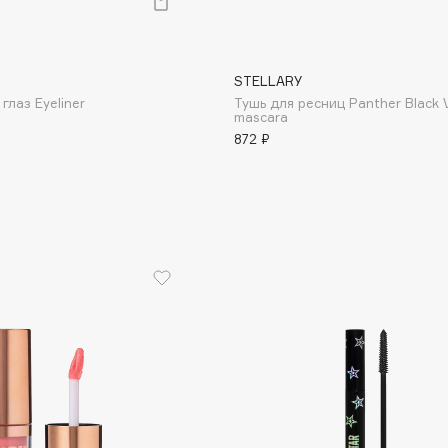
STELLARY
Gourmandise
глаз Eyeliner
Тушь для ресниц Panther Black 
mascara
Grace Day
872 ₽
Guerlain
Guess
Holika Holika
Holly Polly
Holy Land