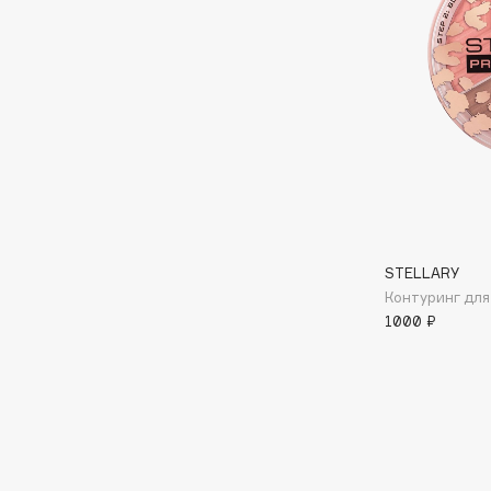
Aravia Professional
Alix Avien
Arcadia
Allies of Skin
Archetype
AMAN
B
Babor
beautyblender
Baffy
Bebble
STELLARY
Balmain Hair Couture
Beverly Hills Polo Club
ЭКСКЛЮЗИВ
Контуринг для
Biodance
1000 ₽
Banderas
Bioderma
Basicare
Biomed
Batiste
Biorepair
Beauty Bomb
Blanx
Beauty Pati
Blistex
Beautyblades
НОВИНКА