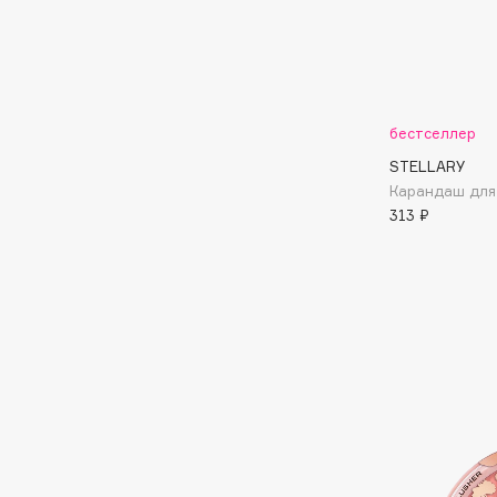
Подарки
0 - 9
Для дома
100BON
22|11
Техника
бестселлер
STELLARY
Карандаш для г
A
313 ₽
Acqua di Parma
Amina Daudova Brushes
Acque di Italia
Amouage
Adele for you
Amuleto Di Casa
Advante
Angiopharm
ЭКСКЛЮЗИВ
ЭКСКЛЮЗИВ
Aesop
Annbeauty
Age Stop
Anua
ЭКСКЛЮЗИВ
Apadent
AHFA Cosmetics
Apagard
Ajmal