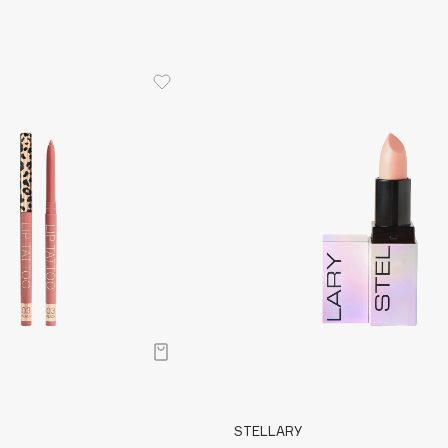
Dr.Althea
Dr.Ceuracle
Dr.Jart+
DSD de Luxe
Dyson
Estée Lauder
Etat Pur
Etude House
STELLARY
Etude organix