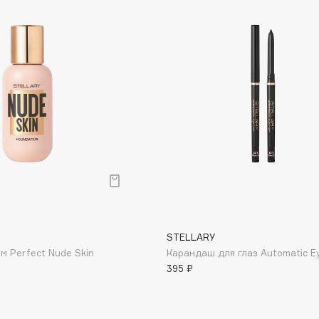
Consly
Corimo
CosRX
Cottolina
Crescina
Cunzite
Curaprox
STELLARY
м Perfect Nude Skin
Карандаш для глаз Automatic Ey
395 ₽