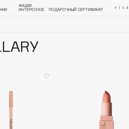
АКЦИИ
НКИ
ИНТЕРЕСНОЕ
ПОДАРОЧНЫЙ СЕРТИФИКАТ
LLARY
P
Q
R
S
T
U
V
W
Y
Z
А - Я
Angiopharm
KIKO Milano
Estée Lauder
Clarins