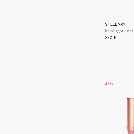
G
STELLARY
Garnier
Giardino Magico
Карандаш для 
Gecko
Gillette
290 ₽
Geltek
Givenchy
Genosys
Global Keratin
ЭКСКЛЮЗИВ
Global White
Geomar
37%
H
Hadat Cosmetics
HELIBEAUTY
Hamis
Hempz
Hapica
HFC