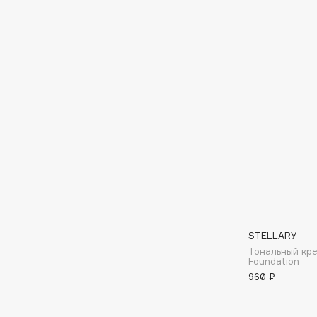
BLOME
C
Cadence
Chupa Chups
Capelli Dorati
Clarette
Carbon Theory
Clarins
Carmex
Clarins Precious
Carolina Herrera
Clinique
Catrice
Clive Christian
Celimax
Club De Nuit
STELLARY
Cettua
Collagenina
Тональный кре
Foundation
960 ₽