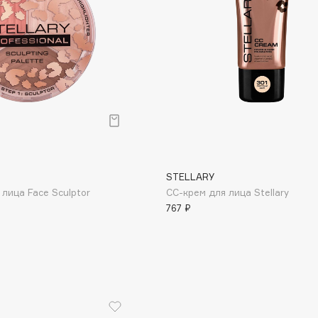
Aveda
Avene
Boadicea The Victorious
Bobbi Brown
STELLARY
BOOMSHOP
 лица Face Sculptor
СС-крем для лица Stellary
BORK
767 ₽
Brunello Cucinelli
Bvlgari
by TERRY
BY WISHTREND
Byredo