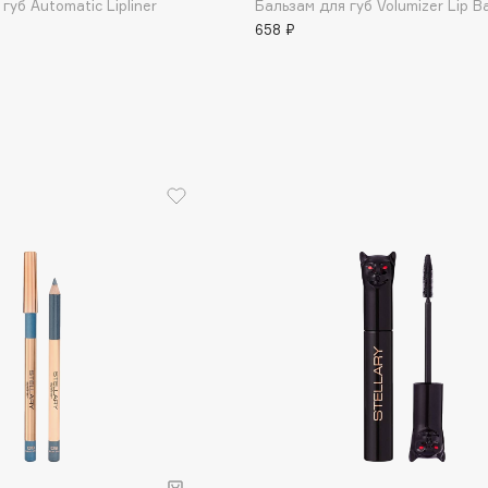
уб Automatic Lipliner
Бальзам для губ Volumizer Lip B
Eva Mosaic
658 ₽
Ex Nihilo
EXOARI L
Fragrance Du Bois
Frederic Malle
Frudia
Funny Organix