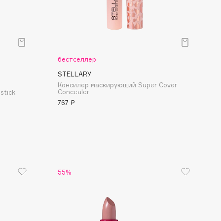
Финал лета
Парфюм для тебя
1 АВГ - 31 АВГ
5 АВГ - 9 АВГ
бестселлер
STELLARY
Консилер маскирующий Super Cover
Concealer
stick
767 ₽
55%