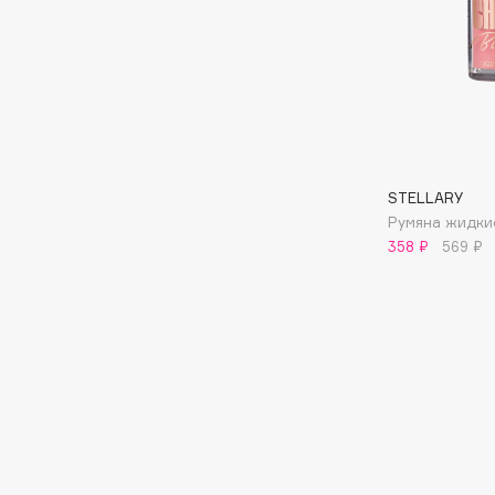
I
I Love My Hair
INGLOT
Iceberg
Initio
Icon Skin
Insight Professional
STELLARY
Influence Beauty
Institut Esthederm
Румяна жидкие
358 ₽
569 ₽
J
James Read
Janeke
Jan Marini
Jimmy Choo
ЭКСКЛЮЗИВ
JMsolution
Jane Iredale