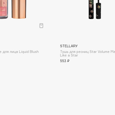
Institute Estelare
Instytutum
invisibobble
STELLARY
IS Clinical
 для лица Liquid Blush
Тушь для ресниц Star Volume M
Like a Star
553 ₽
Jo Malone London
Juliette Has A Gun
Juvena