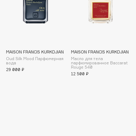
Deonica
Dessange
Dior
Divage
Dolce & Gabbana
Dolomit
MAISON FRANCIS KURKDJIAN
MAISON FRANCIS KURKDJIAN
Dorco
Oud Silk Mood Парфюмерная
Масло для тела
вода
парфюмированное Baccarat
DP Daily Perfection
Rouge 540
29 000 ₽
Dr. Vranjes Firenze
12 500 ₽
Dr.Althea
Dr.Ceuracle
Dr.Jart+
DSD de Luxe
Dyson