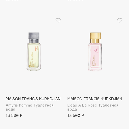
B
Babor
Baffy
Balmain Hair Couture
ЭКСКЛЮЗИВ
Banderas
Basicare
Batiste
Beauty Bomb
Beauty Pati
Beautyblades
НОВИНКА
beautyblender
Bebble
MAISON FRANCIS KURKDJIAN
MAISON FRANCIS KURKDJIAN
Amyris homme Туалетная
L'eau A La Rose Туалетная
Beverly Hills Polo Club
вода
вода
Biodance
13 500 ₽
13 500 ₽
Bioderma