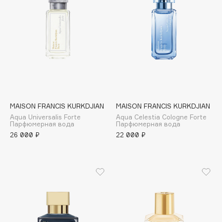
Collagenina
Consly
Corimo
CosRX
Cottolina
Crescina
Cunzite
Curaprox
MAISON FRANCIS KURKDJIAN
MAISON FRANCIS KURKDJIAN
Aqua Universalis Forte
Aqua Celestia Cologne Forte
Парфюмерная вода
Парфюмерная вода
26 000 ₽
22 000 ₽
D
d'Alba
DABO
DARLING*
Darphin
Davines