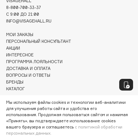
VISAGEHALL
Fillerina
8-800-700-33-37
C 9:00 ДО 21:00
Fiona Franchimon
INFO@VISAGEHALL.RU
Flipper
FLOEMA
МОИ ЗАКАЗЫ
ПЕРСОНАЛЬНЫЙ КОНСУЛЬТАНТ
Floraïku
АКЦИИ
Forlle'd
ЭКСКЛЮЗИВ
ИНТЕРЕСНОЕ
Fragrance Du Bois
ПРОГРАММА ЛОЯЛЬНОСТИ
ДОСТАВКА И ОПЛАТА
Frederic Malle
ВОПРОСЫ И ОТВЕТЫ
Frudia
БРЕНДЫ
Funny Organix
КАТАЛОГ
РАБОТА У НАС
Мы используем файлы cookies и технологии веб-аналитики
G
для улучшения работы сайта и удобства его
МАГАЗИНЫ
использования. Продолжая пользоваться сайтом и нажимая
КОНТАКТЫ
«Принять», вы подтверждаете использование cookies
Garnier
ПОСТАВЩИКАМ
вашего браузера и соглашаетесь
с политикой обработки
АРЕНДА
Gecko
персональных данных.