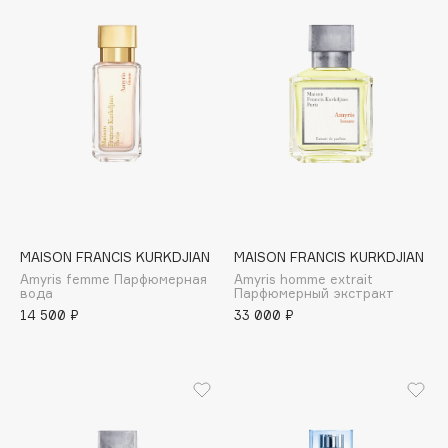
Cadence
Capelli Dorati
Carbon Theory
Carmex
Carolina Herrera
Catrice
Celimax
Cettua
MAISON FRANCIS KURKDJIAN
MAISON FRANCIS KURKDJIAN
Chupa Chups
Amyris femme Парфюмерная
Amyris homme extrait
Clarette
вода
Парфюмерный экстракт
14 500 ₽
33 000 ₽
Clarins
Clarins Precious
НОВИНКА
Clinique
Clive Christian
Club De Nuit