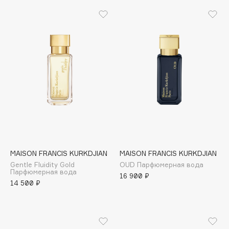
Biomed
Biorepair
Blanx
Blistex
BLOME
Boadicea The Victorious
Bobbi Brown
BOOMSHOP
BORK
Brunello Cucinelli
Bvlgari
MAISON FRANCIS KURKDJIAN
MAISON FRANCIS KURKDJIAN
by TERRY
Gentle Fluidity Gold
OUD Парфюмерная вода
Парфюмерная вода
BY WISHTREND
16 900 ₽
14 500 ₽
Byredo
C