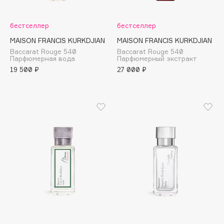
Подарки
Tom Ford
HFC
Для дома
бестселлер
бестселлер
Angiopharm
MAISON FRANCIS KURKDJIAN
MAISON FRANCIS KURKDJIAN
Техника
KIKO Milano
Baccarat Rouge 540
Baccarat Rouge 540
Парфюмерная вода
Парфюмерный экстракт
Estée Lauder
19 500 ₽
27 000 ₽
Clarins
0 - 9
100BON
22|11
A
Acqua di Parma
Acque di Italia