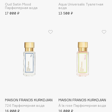
Oud Satin Mood
Aqua Universalis Туалетная
Apagard
Парфюмерная вода
вода
Aravia Professional
17 000 ₽
13 500 ₽
Arcadia
Archetype
Architect Demidoff
ARIVE MAKEUP
Art&Fact
Art-Visage
Artdeco
Astra
Atelier Rebul
Augustinus Bader
Aveda
Avene
MAISON FRANCIS KURKDJIAN
MAISON FRANCIS KURKDJIAN
724 Парфюмерная вода
À la rose Парфюмерная вода
16 000 ₽
16 000 ₽