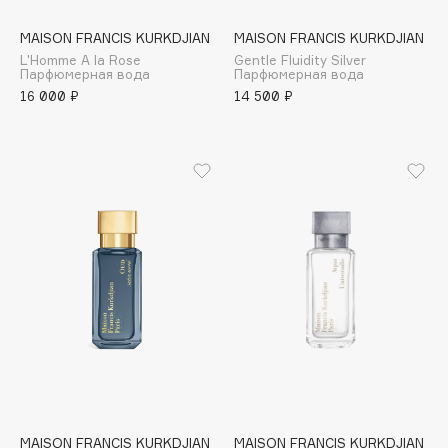
Adele for you
Финал лета
MAISON FRANCIS KURKDJIAN
MAISON FRANCIS KURKDJIAN
Advante
ЭКСКЛЮЗИВ
L'Homme A la Rose
Gentle Fluidity Silver
1 АВГ - 31 АВГ
Aesop
Парфюмерная вода
Парфюмерная вода
16 000 ₽
14 500 ₽
Age Stop
ЭКСКЛЮЗИВ
AHFA Cosmetics
Ajmal
Alix Avien
Allies of Skin
AMAN
Amina Daudova Brushes
Amouage
Amuleto Di Casa
Angiopharm
ЭКСКЛЮЗИВ
Annbeauty
Anua
Apadent
MAISON FRANCIS KURKDJIAN
MAISON FRANCIS KURKDJIAN