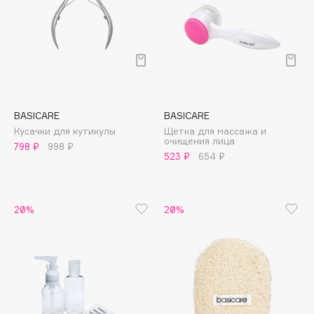
Collagenina
Consly
Corimo
CosRX
Cottolina
Crescina
BASICARE
BASICARE
Cunzite
Кусачки для кутикулы
Щетка для массажа и
очищения лица
Curaprox
798 ₽
998 ₽
523 ₽
654 ₽
D
20%
20%
d'Alba
DABO
DARLING*
Darphin
Davines