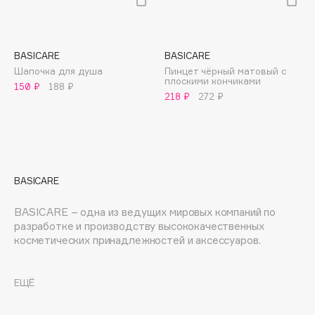
E
Eat My
Ecolatier
BASICARE
BASICARE
Шапочка для душа
Пинцет чёрный матовый с
Ecotools
плоскими кончиками
150 ₽
188 ₽
EGIA
218 ₽
272 ₽
Eigshow
Elemis
Elian Russia
Elie Saab
BASICARE
Ella Bartsueva Brushes
EMBRACE Haircare
BASICARE – одна из ведущих мировых компаний по
разработке и производству высококачественных
Emmanuelle Jane
косметических принадлежностей и аксессуаров.
Enough
"Мы верим, что простота и открытость в повседневной
EpilProfi
жизни раскрывают истинную красоту людей, и что эта
ЕЩЁ
Erborian
концепция благодаря нам может быть воплощена в
Essence
превосходных продуктах, которые будут доступны