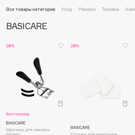
Подарки
Tom Ford
Все товары категории
Уход
Макияж
Техника
Ази
HFC
Для дома
Angiopharm
BASICARE
Техника
KIKO Milano
Estée Lauder
Clarins
20%
20%
0 - 9
100BON
22|11
A
бестселлер
Acqua di Parma
BASICARE
BASICARE
Щипчики для завивки
Acque di Italia
ресниц
Спонжи для нанесения