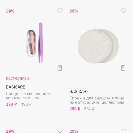
B
20%
20%
Babor
Baffy
Balmain Hair Couture
ЭКСКЛЮЗИВ
Banderas
Basicare
Batiste
Beauty Bomb
Beauty Pati
бестселлер
Beautyblades
НОВИНКА
BASICARE
BASICARE
beautyblender
Пинцет со скошенными
кончиками в чехле
Спонжи для очищения лица
Bebble
из натуральной целлюлозы
398 ₽
498 ₽
299 ₽
374 ₽
Beverly Hills Polo Club
Biodance
Bioderma
20%
20%