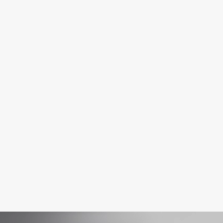
Fiona Franchimon
Flipper
FLOEMA
Floraïku
Forlle'd
ЭКСКЛЮЗИВ
Fragrance Du Bois
Frederic Malle
Frudia
Funny Organix
G
Garnier
Gecko
Geltek