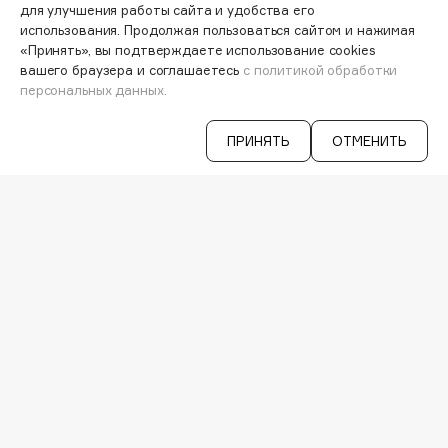
ПЕРСОНАЛЬНЫЙ КОНСУЛЬТАНТ
Hapica
для улучшения работы сайта и удобства его
использования. Продолжая пользоваться сайтом и нажимая
АКЦИИ
HELIBEAUTY
«Принять», вы подтверждаете использование cookies
ИНТЕРЕСНОЕ
Hempz
вашего браузера и соглашаетесь
с политикой обработки
ПРОГРАММА ЛОЯЛЬНОСТИ
персональных данных.
HFC
ДОСТАВКА И ОПЛАТА
ВОПРОСЫ И ОТВЕТЫ
Holika Holika
БРЕНДЫ
ПРИНЯТЬ
ОТМЕНИТЬ
Holly Polly
КАТАЛОГ
Holy Land
РАБОТА У НАС
МАГАЗИНЫ
I
КОНТАКТЫ
ПОСТАВЩИКАМ
I Love My Hair
АРЕНДА
Iceberg
VISAGE PRO
Icon Skin
СЕРВИСЫ
Influence Beauty
VK
INGLOT
TELEGRAM
WHATSAPP
Initio
MAX