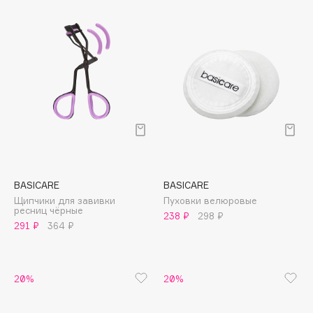
Biomed
Biorepair
Blanx
Blistex
BLOME
Boadicea The Victorious
Bobbi Brown
BOOMSHOP
BORK
Brunello Cucinelli
BASICARE
BASICARE
Bvlgari
Щипчики для завивки
Пуховки велюровые
ресниц чёрные
238 ₽
298 ₽
by TERRY
291 ₽
364 ₽
BY WISHTREND
Byredo
20%
20%
C