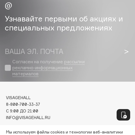
Genosys
ЭКСКЛЮЗИВ
Geomar
Узнавайте первыми об акциях и
Giardino Magico
специальных предложениях
Gillette
Givenchy
Global Keratin
ВАША ЭЛ. ПОЧТА
Global White
Gourmandise
Согласен на получение
рассылки
рекламно-информационных
Grace Day
материалов
Guerlain
Guess
VISAGEHALL
8-800-700-33-37
H
C 9:00 ДО 21:00
INFO@VISAGEHALL.RU
Hadat Cosmetics
Hamis
МОИ ЗАКАЗЫ
Мы используем файлы cookies и технологии веб-аналитики