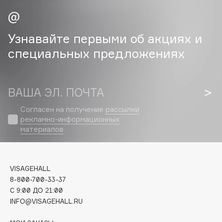
E
Eat My
Узнавайте первыми об акциях и
Ecolatier
специальных предложениях
Ecotools
EGG
EGIA
ВАША ЭЛ. ПОЧТА
Eigshow
Elemis
Согласен на получение
рассылки
рекламно-информационных
Elian Russia
материалов
Elie Saab
Ella Bartsueva Brushes
EMBRACE Haircare
VISAGEHALL
Emmanuelle Jane
8-800-700-33-37
Enough
C 9:00 ДО 21:00
INFO@VISAGEHALL.RU
EpilProfi
Erborian