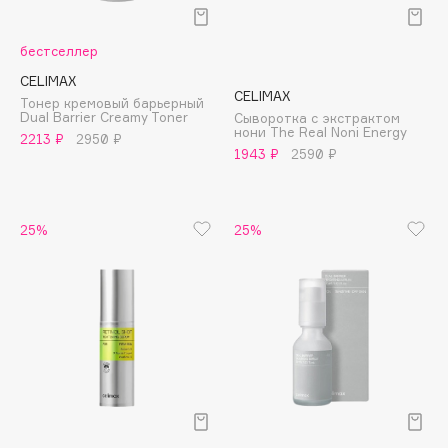
Подарки
Tom Ford
HFC
Для дома
бестселлер
Angiopharm
CELIMAX
Техника
KIKO Milano
CELIMAX
Тонер кремовый барьерный
Dual Barrier Creamy Toner
Estée Lauder
Сыворотка с экстрактом
нони The Real Noni Energy
2213 ₽
2950 ₽
Clarins
1943 ₽
2590 ₽
0 - 9
25%
25%
100BON
22|11
A
Acqua di Parma
Acque di Italia