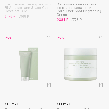
B
Тонер-пэды тонизирующие с
Крем для выравнивания
BHA-кислотами Ji Woo Gae
тона и рельефа кожи
Heartleaf BHA
Pore+Dark Spot Brightening
Babor
Cream
1476 ₽
1968 ₽
2084 ₽
2778 ₽
Baffy
Balmain Hair Couture
ЭКСКЛЮЗИВ
Banderas
25%
25%
Basicare
Batiste
Beauty Bomb
Beauty Pati
Beautyblades
НОВИНКА
beautyblender
Bebble
Beverly Hills Polo Club
Biodance
Bioderma
CELIMAX
CELIMAX