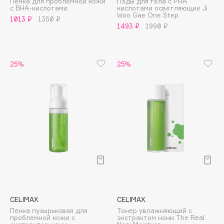
Пенка для проблемной кожи
Пэды для тела с PHA
Biomed
с BHA-кислотами
кислотами осветляющие Ji
Woo Gae One Step
Biorepair
1013 ₽
1350 ₽
1493 ₽
1990 ₽
Blanx
Blistex
BLOME
25%
25%
Boadicea The Victorious
Bobbi Brown
BOOMSHOP
BORK
Brunello Cucinelli
Bvlgari
by TERRY
BY WISHTREND
Byredo
CELIMAX
CELIMAX
Пенка пузырьковая для
Тонер увлажняющий с
C
проблемной кожи с
экстрактом нони The Real