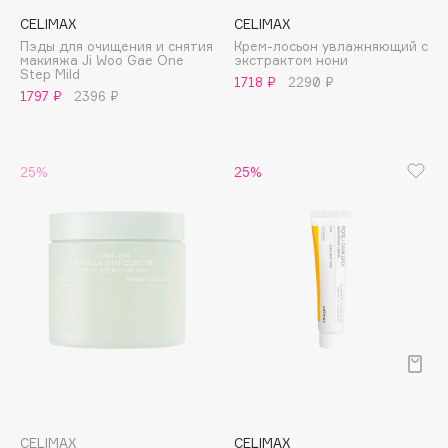
Apagard
CELIMAX
CELIMAX
Пэды для очищения и снятия
Крем-лосьон увлажняющий с
Aravia Professional
макияжа Ji Woo Gae One
экстрактом нони
Step Mild
Arcadia
1718 ₽
2290 ₽
1797 ₽
2396 ₽
Archetype
Architect Demidoff
ARIVE MAKEUP
25%
25%
Art&Fact
Art-Visage
Artdeco
Astra
Atelier Rebul
Augustinus Bader
Aveda
Avene
CELIMAX
CELIMAX