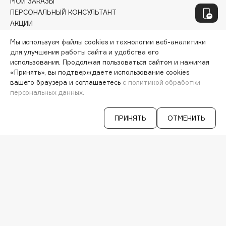
МОИ ЗАКАЗЫ
Essence
ПЕРСОНАЛЬНЫЙ КОНСУЛЬТАНТ
АКЦИИ
Essential Parfums Paris
ИНТЕРЕСНОЕ
Estrâde
Мы используем файлы cookies и технологии веб-аналитики
ПРОГРАММА ЛОЯЛЬНОСТИ
для улучшения работы сайта и удобства его
Estée Lauder
ДОСТАВКА И ОПЛАТА
использования. Продолжая пользоваться сайтом и нажимая
Etat Pur
ВОПРОСЫ И ОТВЕТЫ
«Принять», вы подтверждаете использование cookies
БРЕНДЫ
Etude House
вашего браузера и соглашаетесь
с политикой обработки
КАТАЛОГ
персональных данных.
Etude organix
Eva Mosaic
РАБОТА У НАС
ПРИНЯТЬ
ОТМЕНИТЬ
Ex Nihilo
МАГАЗИНЫ
КОНТАКТЫ
EXOARI L
ПОСТАВЩИКАМ
АРЕНДА
F
VISAGE PRO
СЕРВИСЫ
FANE
VK
Farmstay
TELEGRAM
Felce Azzurra
WHATSAPP