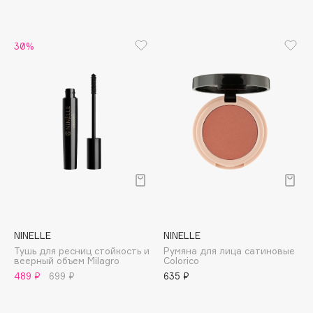
Apagard
Aravia Professional
30%
Arcadia
Archetype
Architect Demidoff
ARIVE MAKEUP
Art&Fact
Art-Visage
Artdeco
Astra
Atelier Rebul
Augustinus Bader
NINELLE
NINELLE
Aveda
Тушь для ресниц стойкость и
Румяна для лица сатиновые
веерный объем Milagro
Colorico
Avene
489 ₽
699 ₽
635 ₽