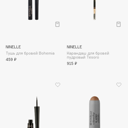
Collagenina
Consly
Corimo
CosRX
Cottolina
Crescina
NINELLE
NINELLE
Cunzite
Тушь для бровей Bohemia
Карандаш для бровей
пудровый Tesoro
Curaprox
459 ₽
915 ₽
D
d'Alba
DABO
DARLING*
Darphin
Davines