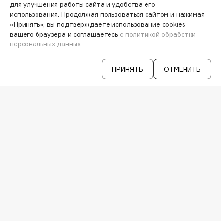
Hamis
ПЕРСОНАЛЬНЫЙ КОНСУЛЬТАНТ
для улучшения работы сайта и удобства его
использования. Продолжая пользоваться сайтом и нажимая
АКЦИИ
Hapica
«Принять», вы подтверждаете использование cookies
ИНТЕРЕСНОЕ
HELIBEAUTY
вашего браузера и соглашаетесь
с политикой обработки
ПРОГРАММА ЛОЯЛЬНОСТИ
персональных данных.
Hempz
ДОСТАВКА И ОПЛАТА
ВОПРОСЫ И ОТВЕТЫ
HFC
БРЕНДЫ
ПРИНЯТЬ
ОТМЕНИТЬ
Holika Holika
КАТАЛОГ
Holly Polly
Holy Land
РАБОТА У НАС
МАГАЗИНЫ
КОНТАКТЫ
I
ПОСТАВЩИКАМ
АРЕНДА
I Love My Hair
VISAGE PRO
Iceberg
СЕРВИСЫ
Icon Skin
VK
Influence Beauty
TELEGRAM
WHATSAPP
INGLOT
MAX