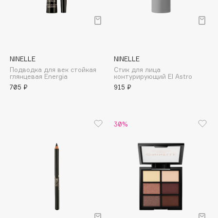
Deonica
Dessange
Dior
Divage
NINELLE
NINELLE
Dolce & Gabbana
Подводка для век стойкая
Стик для лица
Dolomit
глянцевая Energia
контурирующий El Astro
705 ₽
915 ₽
Dorco
DP Daily Perfection
Dr. Vranjes Firenze
30%
Dr.Althea
Dr.Ceuracle
Dr.Jart+
DSD de Luxe
Dyson