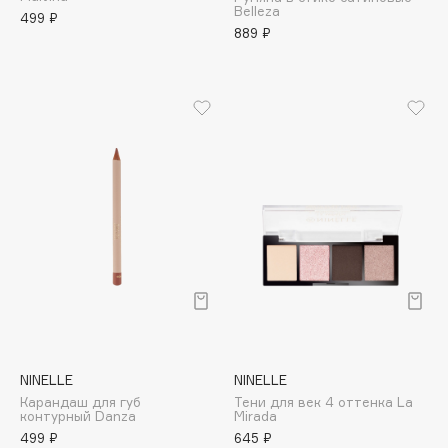
Belleza
Adele for you
499 ₽
Финал лета
889 ₽
Advante
ЭКСКЛЮЗИВ
1 АВГ - 31 АВГ
Aesop
Age Stop
ЭКСКЛЮЗИВ
AHFA Cosmetics
Ajmal
Alix Avien
Allies of Skin
AMAN
Amina Daudova Brushes
Amouage
Amuleto Di Casa
Angiopharm
ЭКСКЛЮЗИВ
NINELLE
NINELLE
Annbeauty
Карандаш для губ
Тени для век 4 оттенка La
Anua
контурный Danza
Mirada
499 ₽
645 ₽
Apadent