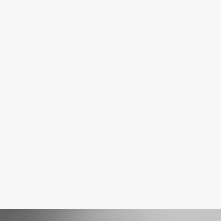
Fillerina
Fiona Franchimon
Flipper
FLOEMA
Floraïku
Forlle'd
ЭКСКЛЮЗИВ
Fragrance Du Bois
Frederic Malle
Frudia
Funny Organix
G
Garnier
Gecko