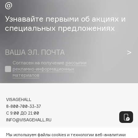
Geltek
Genosys
ЭКСКЛЮЗИВ
Узнавайте первыми об акциях и
Geomar
специальных предложениях
Giardino Magico
Gillette
Givenchy
ВАША ЭЛ. ПОЧТА
Global Keratin
Global White
Согласен на получение
рассылки
рекламно-информационных
Gourmandise
материалов
Grace Day
Guerlain
Guess
VISAGEHALL
8-800-700-33-37
C 9:00 ДО 21:00
H
INFO@VISAGEHALL.RU
Hadat Cosmetics
МОИ ЗАКАЗЫ
Мы используем файлы cookies и технологии веб-аналитики