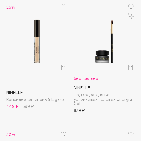
B
25%
Babor
Baffy
Balmain Hair Couture
ЭКСКЛЮЗИВ
Banderas
Basicare
Batiste
Beauty Bomb
бестселлер
Beauty Pati
NINELLE
Beautyblades
НОВИНКА
NINELLE
Подводка для век
beautyblender
устойчивая гелевая Energia
Консилер сатиновый Ligero
Gel
449 ₽
599 ₽
Bebble
879 ₽
Beverly Hills Polo Club
Biodance
Bioderma
30%