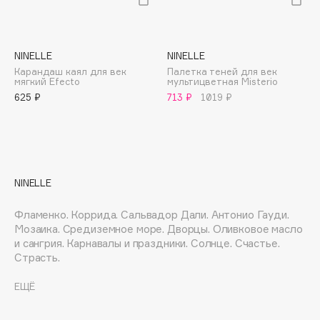
E
Eat My
Ecolatier
NINELLE
NINELLE
Карандаш каял для век
Палетка теней для век
Ecotools
мягкий Efecto
мультицветная Misterio
EGG
625 ₽
713 ₽
1019 ₽
EGIA
Eigshow
Elemis
Elian Russia
NINELLE
Elie Saab
Ella Bartsueva Brushes
Фламенко. Коррида. Сальвадор Дали. Антонио Гауди.
Мозаика. Средиземное море. Дворцы. Оливковое масло
EMBRACE Haircare
и сангрия. Карнавалы и праздники. Солнце. Счастье.
Emmanuelle Jane
Страсть.
Да, это все Испания! Страна, которая влюбляет с
Enough
первого взгляда. Сразу и навсегда.
ЕЩЁ
EpilProfi
Erborian
Косметический бренд NINÈLLE вдохновлен колоритом