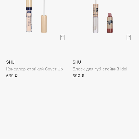
Deonica
Dessange
Dior
Divage
Dolce & Gabbana
Dolomit
Dorco
SHU
SHU
DP Daily Perfection
Консилер стойкий Cover Up
Блеск для губ стойкий Idol
Dr. Vranjes Firenze
639 ₽
690 ₽
Dr.Althea
Dr.Ceuracle
Dr.Jart+
DSD de Luxe
Dyson