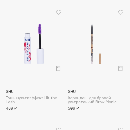
Biomed
Biorepair
Blanx
Blistex
BLOME
Boadicea The Victorious
Bobbi Brown
BOOMSHOP
BORK
Brunello Cucinelli
Bvlgari
by TERRY
SHU
SHU
Тушь мультиэффект Hit the
Карандаш для бровей
BY WISHTREND
Lash
ультратонкий Brow Mania
Byredo
469 ₽
509 ₽
C