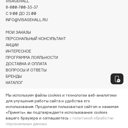
VISAGEHALL
Fillerina
8-800-700-33-37
C 9:00 ДО 21:00
Fiona Franchimon
INFO@VISAGEHALL.RU
Flipper
FLOEMA
МОИ ЗАКАЗЫ
Floraïku
ПЕРСОНАЛЬНЫЙ КОНСУЛЬТАНТ
АКЦИИ
Forlle'd
ЭКСКЛЮЗИВ
ИНТЕРЕСНОЕ
Fragrance Du Bois
ПРОГРАММА ЛОЯЛЬНОСТИ
Frederic Malle
ДОСТАВКА И ОПЛАТА
ВОПРОСЫ И ОТВЕТЫ
Frudia
БРЕНДЫ
Funny Organix
КАТАЛОГ
РАБОТА У НАС
Мы используем файлы cookies и технологии веб-аналитики
G
для улучшения работы сайта и удобства его
МАГАЗИНЫ
использования. Продолжая пользоваться сайтом и нажимая
КОНТАКТЫ
Garnier
«Принять», вы подтверждаете использование cookies
ПОСТАВЩИКАМ
вашего браузера и соглашаетесь
с политикой обработки
Gecko
АРЕНДА
персональных данных.