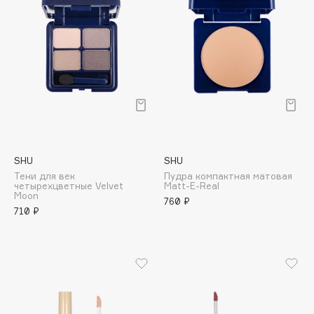
Collagenina
Consly
Corimo
CosRX
Cottolina
Crescina
Cunzite
Curaprox
SHU
SHU
Тени для век
Пудра компактная матовая
четырехцветные Velvet
Matt-E-Real
D
Moon
760 ₽
710 ₽
d'Alba
DABO
DARLING*
Darphin
Davines