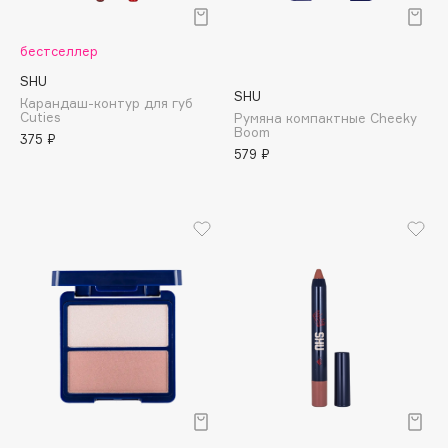
Подарки
Tom Ford
HFC
Для дома
бестселлер
Angiopharm
SHU
Техника
KIKO Milano
SHU
Карандаш-контур для губ
Cuties
Estée Lauder
Румяна компактные Cheeky
Boom
375 ₽
Clarins
579 ₽
0 - 9
100BON
22|11
A
Acqua di Parma
Acque di Italia