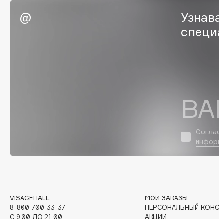
Eigshow
EpilProfi
Узнав
Elemis
Erborian
специ
Elian Russia
Essence
Elie Saab
Essential Parfums Paris
ВА
F
FANE
Flipper
Согла
инфор
Farmstay
FLOEMA
Felce Azzurra
Floraïku
Fillerina
Forlle'd
ЭКСКЛЮЗИВ
Fiona Franchimon
VISAGEHALL
МОИ ЗАКАЗЫ
8-800-700-33-37
ПЕРСОНАЛЬНЫЙ КОНС
C 9:00 ДО 21:00
АКЦИИ