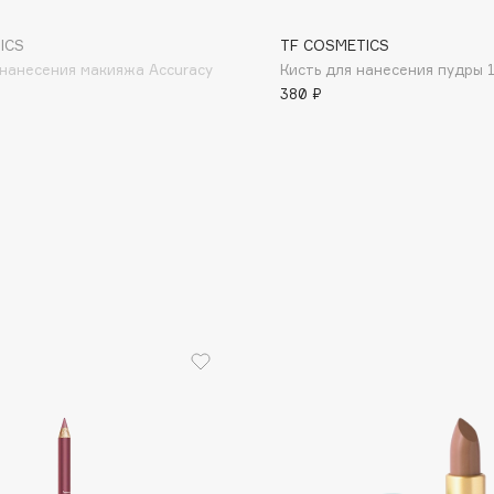
ICS
TF COSMETICS
нанесения макияжа Accuracy
Кисть для нанесения пудры 
380 ₽
Consly
Corimo
CosRX
Cottolina
Crescina
Cunzite
Curaprox