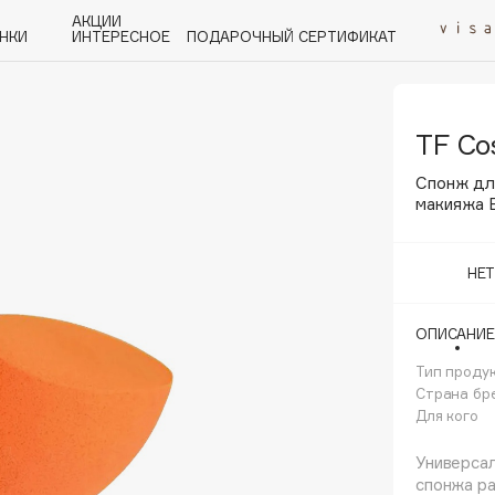
АКЦИИ
НКИ
ИНТЕРЕСНОЕ
ПОДАРОЧНЫЙ СЕРТИФИКАТ
TF Co
P
Q
R
S
T
U
V
W
Y
Z
А - Я
Спонж дл
макияжа B
НЕ
Angiopharm
ОПИСАНИЕ
KIKO Milano
Тип проду
Estée Lauder
Страна бр
Clarins
Для кого
Универсал
спонжа р