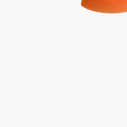
Подарки
0 - 9
Для дома
100BON
22|11
Техника
A
Acqua di Parma
Amina Daudova Brushes
Acque di Italia
Amouage
Adele for you
Amuleto Di Casa
Advante
Angiopharm
ЭКСКЛЮЗИВ
ЭКСКЛЮЗИВ
Aesop
Annbeauty
Age Stop
Anua
ЭКСКЛЮЗИВ
Apadent
AHFA Cosmetics
Apagard
Ajmal