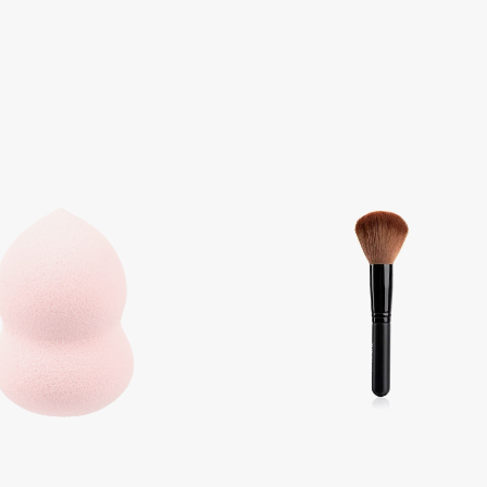
Aveda
Avene
Boadicea The Victorious
Bobbi Brown
BOOMSHOP
BORK
Brunello Cucinelli
Bvlgari
by TERRY
BY WISHTREND
Byredo