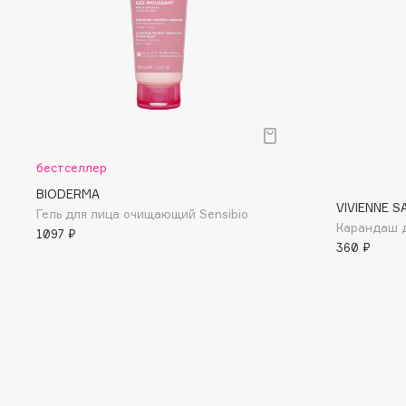
D
d'Alba
Dior
DABO
Divage
DARLING*
Dolce & Gabbana
Darphin
Dolomit
Davines
Dorco
бестселлер
Deonica
DP Daily Perfection
BIODERMA
Dessange
Dr. Vranjes Firenze
VIVIENNE S
Гель для лица очищающий Sensibio
Карандаш дл
1097 ₽
360 ₽
E
Eat My
Ella Bartsueva Brushes
Ecolatier
EMBRACE Haircare
Ecotools
Emmanuelle Jane
EGIA
Enough