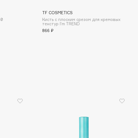
TF COSMETICS
10
Кисть с плоским срезом для кремовых
текстур I'm TREND
866 ₽