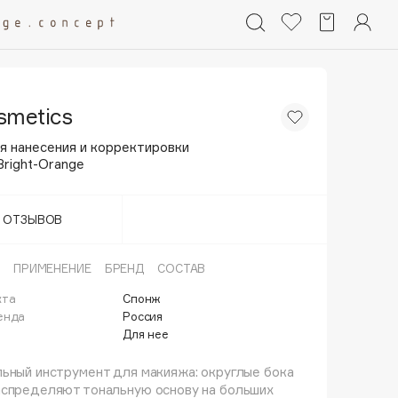
smetics
я нанесения и корректировки
right-Orange
Т ОТЗЫВОВ
ПРИМЕНЕНИЕ
БРЕНД
СОСТАВ
кта
Спонж
енда
Россия
Для нее
ьный инструмент для макияжа: округлые бока
аспределяют тональную основу на больших