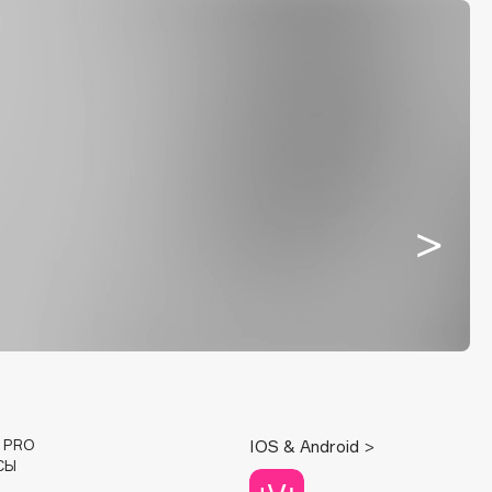
E PRO
IOS & Android >
СЫ