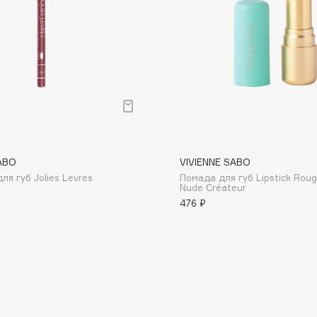
Dr.Althea
Dr.Ceuracle
Dr.Jart+
DSD de Luxe
Dyson
ABO
VIVIENNE SABO
я губ Jolies Levres
Помада для губ Lipstick Roug
Nude Créateur
476 ₽
Estrâde
Estée Lauder
Etat Pur
Etude House