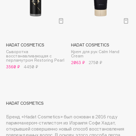
E
Eat My
Ecolatier
Ecotools
EGIA
HADAT COSMETICS
HADAT COSMETICS
Eigshow
Сыворотка
Крем для рук Calm Hand
восстанавливающая с
Cream
Elemis
перламутром Restoring Pearl
2063 ₽
2750 ₽
Elian Russia
3560 ₽
4450 ₽
Elie Saab
Ella Bartsueva Brushes
EMBRACE Haircare
Emmanuelle Jane
HADAT COSMETICS
Enough
Бренд «Hadat Cosmetics» был основан в 2016 году
EpilProfi
парикмахером-стилистом из Израиля Софи Хадат,
Erborian
открывшей совершенно новый способ восстановления
Essence
поврежденных волос. В основу этого способа легла