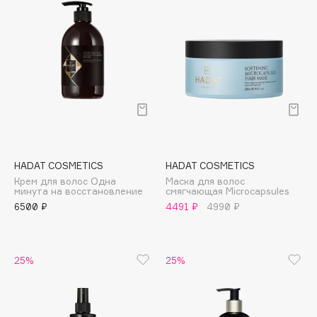
Collagenina
Consly
Corimo
CosRX
Cottolina
Crescina
Cunzite
Curaprox
HADAT COSMETICS
HADAT COSMETICS
Крем для волос Одна
Маска для волос
минута на восстановление
смягчающая Microcapsules
D
6500 ₽
4491 ₽
4990 ₽
d'Alba
DABO
25%
25%
DARLING*
Darphin
Davines