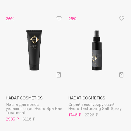
B
Babor
20%
25%
Baffy
Balmain Hair Couture
ЭКСКЛЮЗИВ
Banderas
Basicare
Batiste
Beauty Bomb
Beauty Pati
Beautyblades
НОВИНКА
beautyblender
HADAT COSMETICS
HADAT COSMETICS
Bebble
Маска для волос
Спрей текстурирующий
Beverly Hills Polo Club
увлажняющая Hydro Spa Hair
Hydro Texturizing Salt Spray
Treatment
1740 ₽
2320 ₽
Biodance
2983 ₽
6110 ₽
Bioderma