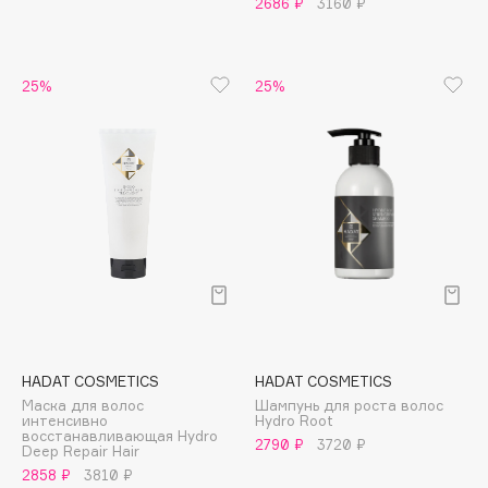
2686 ₽
3160 ₽
Apagard
Aravia Professional
25%
25%
Arcadia
Archetype
Architect Demidoff
ARIVE MAKEUP
Art&Fact
Art-Visage
Artdeco
Astra
Atelier Rebul
Augustinus Bader
HADAT COSMETICS
HADAT COSMETICS
Aveda
Маска для волос
Шампунь для роста волос
интенсивно
Hydro Root
Avene
восстанавливающая Hydro
2790 ₽
3720 ₽
Deep Repair Hair
2858 ₽
3810 ₽