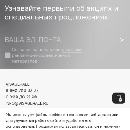
Geltek
Узнавайте первыми об акциях и
Genosys
ЭКСКЛЮЗИВ
специальных предложениях
Geomar
Giardino Magico
Gillette
ВАША ЭЛ. ПОЧТА
Givenchy
Согласен на получение
рассылки
Global Keratin
рекламно-информационных
Global White
материалов
Gourmandise
Grace Day
Guerlain
VISAGEHALL
Guess
8-800-700-33-37
C 9:00 ДО 21:00
INFO@VISAGEHALL.RU
H
Мы используем файлы cookies и технологии веб-аналитики
МОИ ЗАКАЗЫ
для улучшения работы сайта и удобства его
ПЕРСОНАЛЬНЫЙ КОНСУЛЬТАНТ
Hadat Cosmetics
использования. Продолжая пользоваться сайтом и нажимая
АКЦИИ