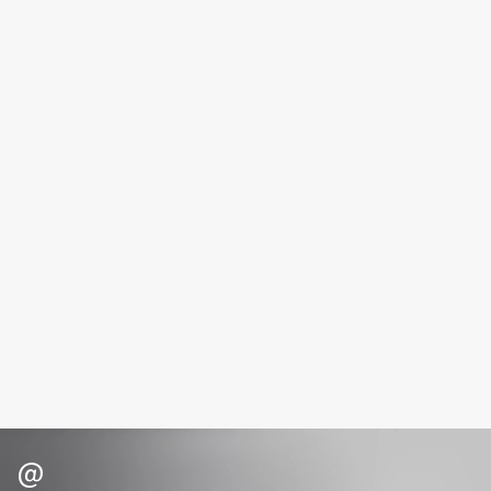
Fillerina
Fiona Franchimon
Flipper
FLOEMA
Floraïku
Forlle'd
ЭКСКЛЮЗИВ
Fragrance Du Bois
Frederic Malle
Frudia
Funny Organix
G
Garnier
Gecko