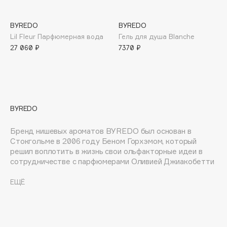
E
Eat My
BYREDO
BYREDO
Lil Fleur Парфюмерная вода
Гель для душа Blanche
Ecolatier
27 060 ₽
7370 ₽
Ecotools
EGG
EGIA
Eigshow
Elemis
BYREDO
Elian Russia
Бренд нишевых ароматов BYREDO был основан в
Elie Saab
Стокгольме в 2006 году Беном Горхэмом, который
Ella Bartsueva Brushes
решил воплотить в жизнь свои ольфакторные идеи в
сотрудничестве с парфюмерами Оливией Джиакобетти
EMBRACE Haircare
и Жеромом Эпинеттом. Сейчас коллекция BYREDO
Emmanuelle Jane
включает в себя не только ароматы, но и средства по
ЕЩЁ
уходу за телом, а также аксессуары для дома – свечи и
Enough
интерьерные композиции. Это настоящее современное
EpilProfi
искусство, заключенное в минималистичные флаконы.
Erborian
Интересно, что название BYREDO произошло в