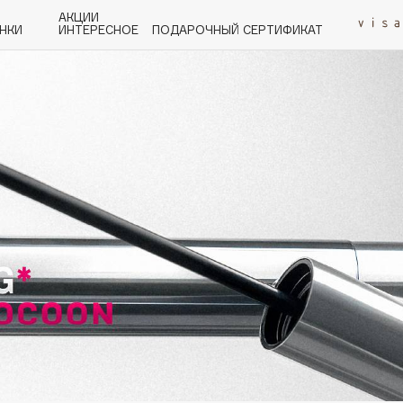
АКЦИИ
НКИ
ИНТЕРЕСНОЕ
ПОДАРОЧНЫЙ СЕРТИФИКАТ
P
Q
R
S
T
U
V
W
Y
Z
А - Я
Angiopharm
KIKO Milano
Estée Lauder
Clarins