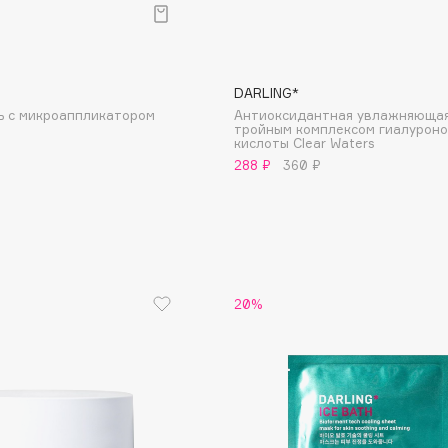
DARLING*
Institute Estelare
ь с микроаппликатором
Антиоксидантная увлажняющая
Instytutum
тройным комплексом гиалурон
кислоты Clear Waters
invisibobble
288 ₽
360 ₽
IS Clinical
20%
Jo Malone London
Juliette Has A Gun
Juvena