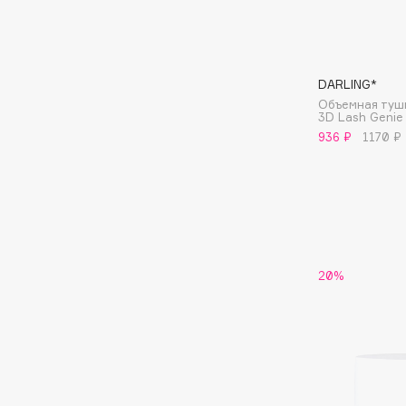
I
DARLING*
I Love My Hair
INGLOT
Объемная туш
Iceberg
Initio
3D Lash Genie
936 ₽
1170 ₽
Icon Skin
Insight Professional
Influence Beauty
Institut Esthederm
J
20%
James Read
Janeke
Jan Marini
Jimmy Choo
ЭКСКЛЮЗИВ
JMsolution
Jane Iredale