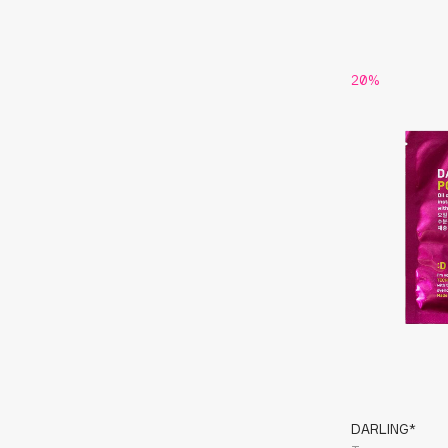
Eigshow
EpilProfi
Elemis
Erborian
20%
Elian Russia
Essence
Elie Saab
Essential Parfums Paris
F
FANE
Flipper
Farmstay
FLOEMA
Felce Azzurra
Floraïku
Fillerina
Forlle'd
ЭКСКЛЮЗИВ
Fiona Franchimon
DARLING*