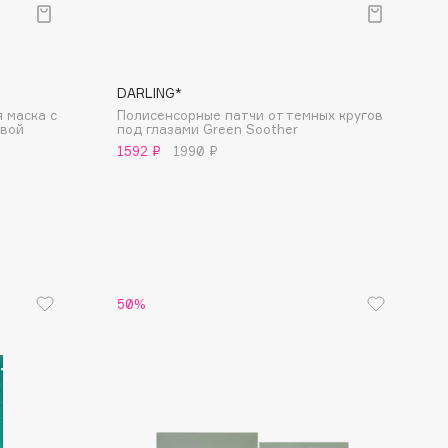
DARLING*
 маска с
Полисенсорные патчи от темных кругов
овой
под глазами Green Soother
1592 ₽
1990 ₽
50%