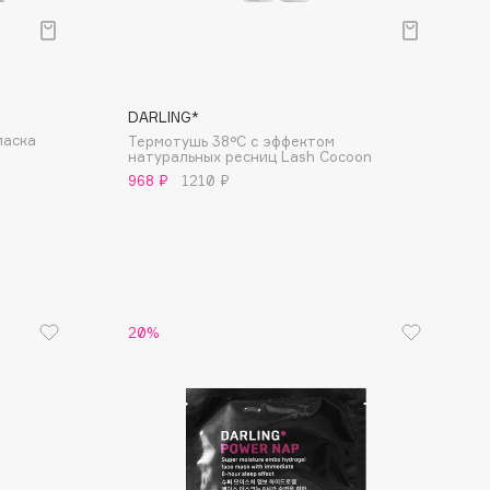
DARLING*
маска
Термотушь 38°C с эффектом
натуральных ресниц Lash Cocoon
968 ₽
1210 ₽
20%