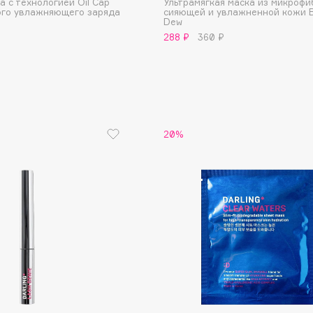
а с технологией Oil Cap
Ультрамягкая маска из микрофи
ого увлажняющего заряда
сияющей и увлажненной кожи 
Dew
288 ₽
360 ₽
Gourmandise
Grace Day
Guerlain
Guess
20%
Holika Holika
Holly Polly
Holy Land