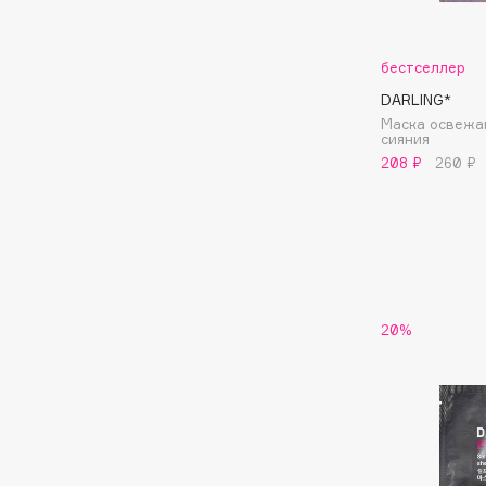
Aravia Professional
Alix Avien
Arcadia
Allies of Skin
Archetype
бестселлер
AMAN
DARLING*
Маска освежа
cияния
208 ₽
260 ₽
B
Babor
beautyblender
Baffy
Bebble
Balmain Hair Couture
Beverly Hills Polo Club
ЭКСКЛЮЗИВ
Biodance
Banderas
20%
Bioderma
Basicare
Biomed
Batiste
Biorepair
Beauty Bomb
Blanx
Beauty Pati
Blistex
Beautyblades
НОВИНКА