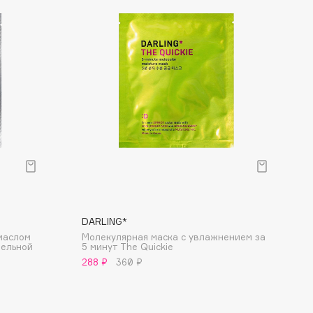
DARLING*
маслом
Молекулярная маска с увлажнением за
тельной
5 минут The Quickie
288 ₽
360 ₽