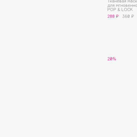
Тканевая маск
для мгновенн
G
POP & LOCK
288 ₽
360 ₽
Garnier
Giardino Magico
Gecko
Gillette
Geltek
Givenchy
Genosys
Global Keratin
ЭКСКЛЮЗИВ
Global White
Geomar
20%
H
Hadat Cosmetics
HELIBEAUTY
Hamis
Hempz
Hapica
HFC