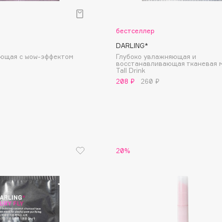
Aveda
Avene
бестселлер
DARLING*
ющая с wow-эффектом
Глубоко увлажняющая и
восстанавливающая тканевая 
Tall Drink
208 ₽
260 ₽
Boadicea The Victorious
Bobbi Brown
BOOMSHOP
BORK
20%
Brunello Cucinelli
Bvlgari
by TERRY
BY WISHTREND
Byredo