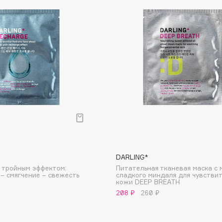
Dr.Althea
Dr.Ceuracle
Dr.Jart+
DSD de Luxe
Dyson
DARLING*
 тройным эффектом:
Питательная тканевая маска с 
– смягчение – свежесть
сладкого миндаля для чувстви
Estrâde
кожи DEEP BREATH
208 ₽
260 ₽
Estée Lauder
Etat Pur
Etude House