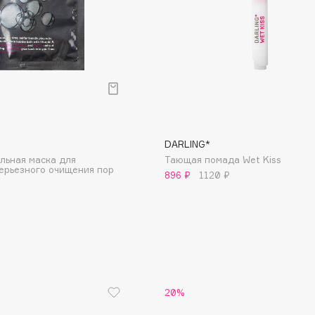
Consly
Corimo
DARLING*
CosRX
льная маска для
Тающая помада Wet Kiss
Cottolina
серьезного очищения пор
896 ₽
1120 ₽
Crescina
Cunzite
Curaprox
20%