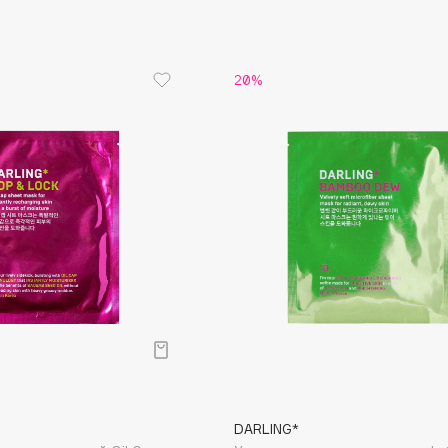
Etude organix
Eva Mosaic
20%
Ex Nihilo
EXOARI L
Fragrance Du Bois
Frederic Malle
Frudia
Funny Organix
DARLING*