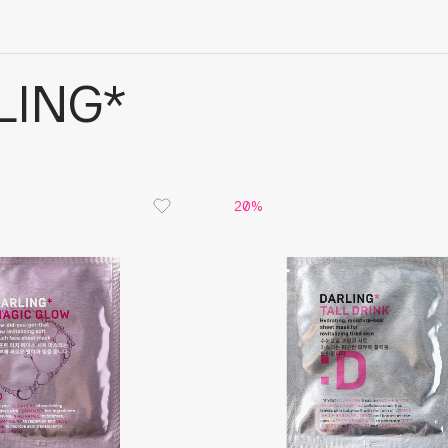
LING*
20%
Architect Demidoff
ARIVE MAKEUP
Art&Fact
Art-Visage
Artdeco
Astra
Atelier Rebul
Augustinus Bader