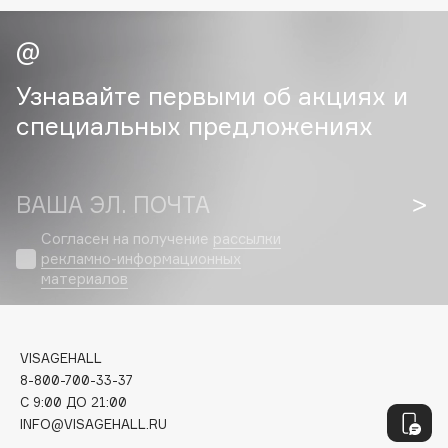
Geltek
Genosys
ЭКСКЛЮЗИВ
Geomar
Giardino Magico
Узнавайте первыми об акциях и
Gillette
специальных предложениях
Givenchy
Global Keratin
ВАША ЭЛ. ПОЧТА
Global White
Gourmandise
Согласен на получение
рассылки
Grace Day
рекламно-информационных
материалов
Guerlain
Guess
VISAGEHALL
H
8-800-700-33-37
C 9:00 ДО 21:00
INFO@VISAGEHALL.RU
Hadat Cosmetics