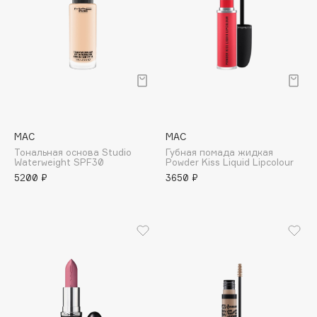
Collagenina
Consly
Corimo
CosRX
Cottolina
Crescina
Cunzite
MAC
MAC
Curaprox
Тональная основа Studio
Губная помада жидкая
Waterweight SPF30
Powder Kiss Liquid Lipcolour
5200 ₽
3650 ₽
D
d'Alba
DABO
DARLING*
Darphin
Davines