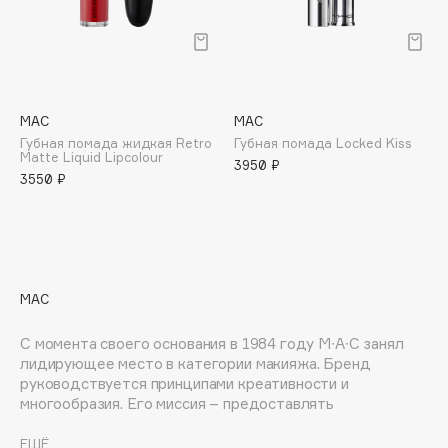
E
Eat My
Ecolatier
Ecotools
MAC
MAC
EGG
Губная помада жидкая Retro
Губная помада Locked Kiss
EGIA
Matte Liquid Lipcolour
3950 ₽
3550 ₽
Eigshow
Elemis
Elian Russia
Elie Saab
Ella Bartsueva Brushes
MAC
EMBRACE Haircare
С момента своего основания в 1984 году M∙A∙C занял
Emmanuelle Jane
лидирующее место в категории макияжа. Бренд
Enough
руководствуется принципами креативности и
многообразия. Его миссия – предоставлять
EpilProfi
безграничные возможности для самовыражения,
Erborian
превратив макияж в искусство для каждого клиента.
ЕЩЁ