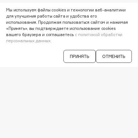
Hamis
МОИ ЗАКАЗЫ
Мы используем файлы cookies и технологии веб-аналитики
Hapica
ПЕРСОНАЛЬНЫЙ КОНСУЛЬТАНТ
для улучшения работы сайта и удобства его
HELIBEAUTY
АКЦИИ
использования. Продолжая пользоваться сайтом и нажимая
ИНТЕРЕСНОЕ
Hempz
«Принять», вы подтверждаете использование cookies
ПРОГРАММА ЛОЯЛЬНОСТИ
вашего браузера и соглашаетесь
с политикой обработки
HFC
ДОСТАВКА И ОПЛАТА
персональных данных.
Holika Holika
ВОПРОСЫ И ОТВЕТЫ
БРЕНДЫ
Holly Polly
ПРИНЯТЬ
ОТМЕНИТЬ
КАТАЛОГ
Holy Land
РАБОТА У НАС
МАГАЗИНЫ
I
КОНТАКТЫ
ПОСТАВЩИКАМ
I Love My Hair
АРЕНДА
Iceberg
VISAGE PRO
Icon Skin
СЕРВИСЫ
Influence Beauty
VK
INGLOT
TELEGRAM