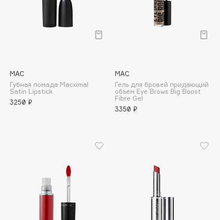
Deonica
Dessange
Dior
Divage
Dolce & Gabbana
MAC
MAC
Dolomit
Губная помада Macximal
Гель для бровей придающий
Dorco
Satin Lipstick
объем Eye Brows Big Boost
Fibre Gel
3250 ₽
DP Daily Perfection
3350 ₽
Dr. Vranjes Firenze
Dr.Althea
Dr.Ceuracle
Dr.Jart+
DSD de Luxe
Dyson