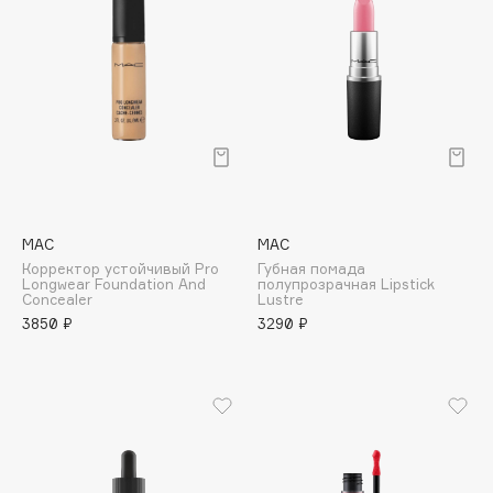
Cadence
Capelli Dorati
Carbon Theory
Carmex
Carolina Herrera
Catrice
Celimax
MAC
MAC
Cettua
Корректор устойчивый Pro
Губная помада
Longwear Foundation And
полупрозрачная Lipstick
Chupa Chups
Concealer
Lustre
Clarette
3850 ₽
3290 ₽
Clarins
Clarins Precious
Clinique
Clive Christian
Club De Nuit