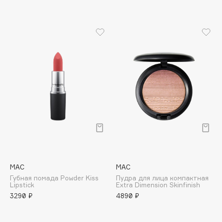
Apagard
Aravia Professional
Arcadia
Archetype
Architect Demidoff
ARIVE MAKEUP
Art&Fact
Art-Visage
Artdeco
Astra
Atelier Rebul
Augustinus Bader
MAC
MAC
Aveda
Губная помада Powder Kiss
Пудра для лица компактная
Lipstick
Extra Dimension Skinfinish
Avene
3290 ₽
4890 ₽