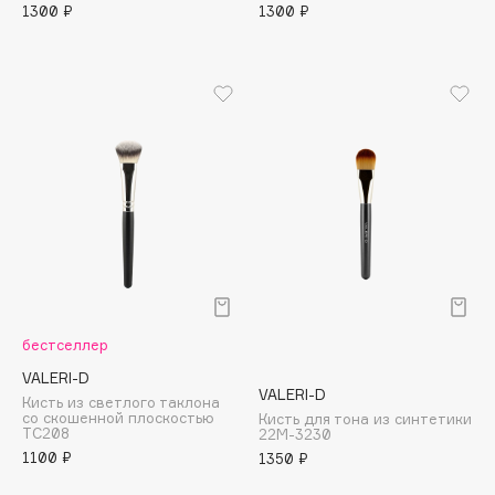
Biomed
1300 ₽
1300 ₽
Biorepair
Blanx
Blistex
BLOME
Boadicea The Victorious
Bobbi Brown
BOOMSHOP
BORK
Brunello Cucinelli
Bvlgari
бестселлер
by TERRY
BY WISHTREND
VALERI-D
VALERI-D
Кисть из светлого таклона
Byredo
со скошенной плоскостью
Кисть для тона из синтетики
ТС208
22М-3230
1100 ₽
1350 ₽
C