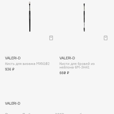
Deonica
Dessange
Dior
Divage
Dolce & Gabbana
Dolomit
Dorco
DP Daily Perfection
VALERI-D
VALERI-D
Dr. Vranjes Firenze
Кисть для визажа MXN102
Кисти для бровей из
нейлона 6М-3Н41
Dr.Althea
936 ₽
660 ₽
Dr.Ceuracle
Dr.Jart+
DSD de Luxe
Dyson
VALERI-D