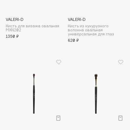
Adele for you
Финал лета
Advante
ЭКСКЛЮЗИВ
1 АВГ - 31 АВГ
VALERI-D
VALERI-D
Aesop
Кисть для визажа овальная
Кисть из кукурузного
Age Stop
MXN202
волокна овальная
ЭКСКЛЮЗИВ
универсальная для глаз
1350 ₽
AHFA Cosmetics
620 ₽
Ajmal
Alix Avien
Allies of Skin
AMAN
Amina Daudova Brushes
Amouage
Amuleto Di Casa
Angiopharm
ЭКСКЛЮЗИВ
Annbeauty
Anua
Apadent