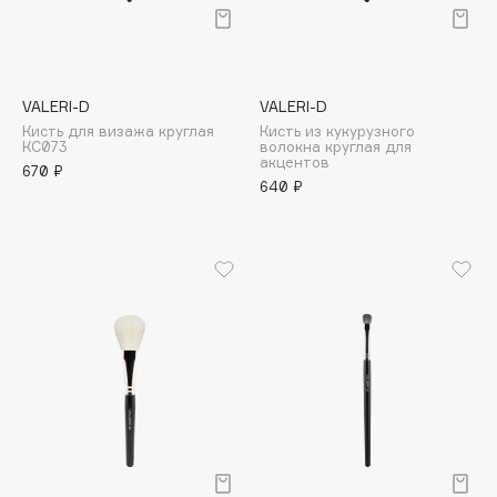
Подарки
Tom Ford
HFC
Для дома
Angiopharm
Техника
KIKO Milano
VALERI-D
VALERI-D
Estée Lauder
Кисть для визажа круглая
Кисть из кукурузного
КС073
волокна круглая для
Clarins
акцентов
670 ₽
640 ₽
0 - 9
100BON
22|11
A
Acqua di Parma
Acque di Italia