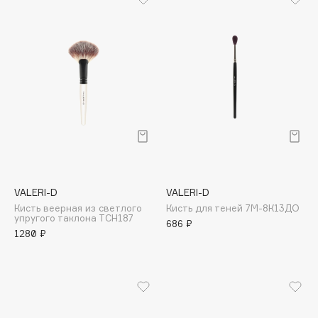
Collagenina
Consly
Corimo
CosRX
Cottolina
Crescina
Cunzite
Curaprox
D
VALERI-D
VALERI-D
Кисть веерная из светлого
Кисть для теней 7М-8К13ДО
упругого таклона ТСН187
686 ₽
d'Alba
1280 ₽
DABO
DARLING*
Darphin
Davines