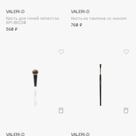
Apagard
VALERI-D
VALERI-D
Aravia Professional
Кисть для теней лепесток
Кисть из таклона со скосом
6М-8К230
Arcadia
760 ₽
560 ₽
Archetype
Architect Demidoff
ARIVE MAKEUP
Art&Fact
Art-Visage
Artdeco
Astra
Atelier Rebul
Augustinus Bader
Aveda
Avene
VALERI-D
VALERI-D