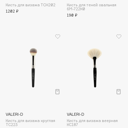
B
Кисть для визажа ТСН202
Кисть для теней овальная
6М-722К0
1202 ₽
190 ₽
Babor
Baffy
Balmain Hair Couture
ЭКСКЛЮЗИВ
Banderas
Basicare
Batiste
Beauty Bomb
Beauty Pati
Beautyblades
НОВИНКА
beautyblender
Bebble
Beverly Hills Polo Club
Biodance
VALERI-D
VALERI-D
Кисть для визажа круглая
Кисть для визажа веерная
Bioderma
ТС223
КС187