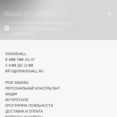
Fillerina
ВАША ЭЛ. ПОЧТА
Fiona Franchimon
Flipper
Согласен на получение
рассылки
FLOEMA
рекламно-информационных
материалов
Floraïku
Forlle'd
ЭКСКЛЮЗИВ
Fragrance Du Bois
VISAGEHALL
Frederic Malle
8-800-700-33-37
Frudia
C 9:00 ДО 21:00
INFO@VISAGEHALL.RU
Funny Organix
МОИ ЗАКАЗЫ
ПЕРСОНАЛЬНЫЙ КОНСУЛЬТАНТ
G
АКЦИИ
ИНТЕРЕСНОЕ
Garnier
ПРОГРАММА ЛОЯЛЬНОСТИ
Gecko
ДОСТАВКА И ОПЛАТА