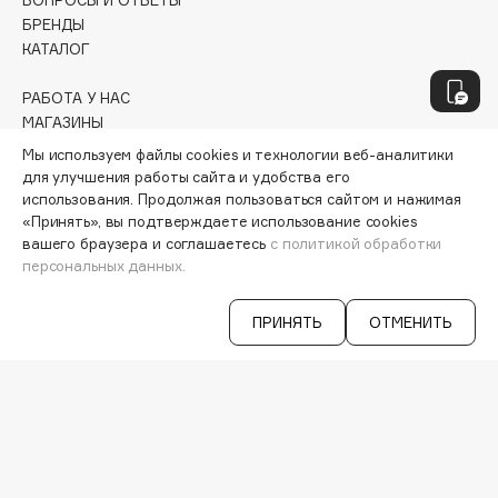
Geltek
ВОПРОСЫ И ОТВЕТЫ
БРЕНДЫ
Genosys
ЭКСКЛЮЗИВ
КАТАЛОГ
Geomar
Giardino Magico
РАБОТА У НАС
МАГАЗИНЫ
Gillette
КОНТАКТЫ
Мы используем файлы cookies и технологии веб-аналитики
Givenchy
ПОСТАВЩИКАМ
для улучшения работы сайта и удобства его
Global Keratin
АРЕНДА
использования. Продолжая пользоваться сайтом и нажимая
Global White
«Принять», вы подтверждаете использование cookies
вашего браузера и соглашаетесь
с политикой обработки
VISAGE PRO
Gourmandise
СЕРВИСЫ
персональных данных.
Grace Day
VK
Guerlain
ПРИНЯТЬ
ОТМЕНИТЬ
TELEGRAM
WHATSAPP
Guess
MAX
IOS & Android >
H
Hadat Cosmetics