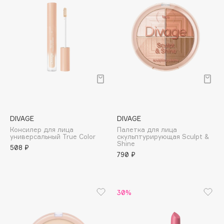
Biomed
Biorepair
Blanx
Blistex
BLOME
Boadicea The Victorious
Bobbi Brown
BOOMSHOP
BORK
DIVAGE
DIVAGE
Brunello Cucinelli
Консилер для лица
Палетка для лица
универсальный True Color
скульптурирующая Sculpt &
Bvlgari
Shine
508 ₽
790 ₽
by TERRY
BY WISHTREND
Byredo
30%
C