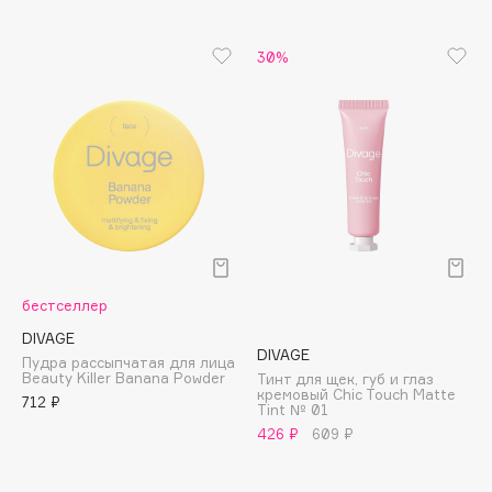
Apagard
Aravia Professional
30%
Arcadia
Archetype
Architect Demidoff
ARIVE MAKEUP
Art&Fact
Art-Visage
Artdeco
Astra
бестселлер
Atelier Rebul
DIVAGE
DIVAGE
Пудра рассыпчатая для лица
Augustinus Bader
Beauty Killer Banana Powder
Тинт для щек, губ и глаз
Aveda
кремовый Chic Touch Matte
712 ₽
Tint № 01
Avene
426 ₽
609 ₽