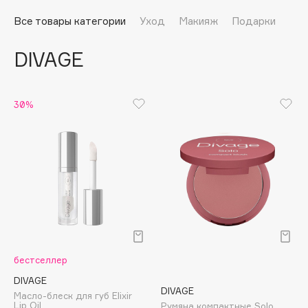
Подарки
Tom Ford
Все товары категории
Уход
Макияж
Подарки
HFC
Для дома
Angiopharm
DIVAGE
Техника
KIKO Milano
Estée Lauder
Clarins
30%
0 - 9
100BON
22|11
A
бестселлер
Acqua di Parma
DIVAGE
DIVAGE
Масло-блеск для губ Elixir
Acque di Italia
Lip Oil
Румяна компактные Solo