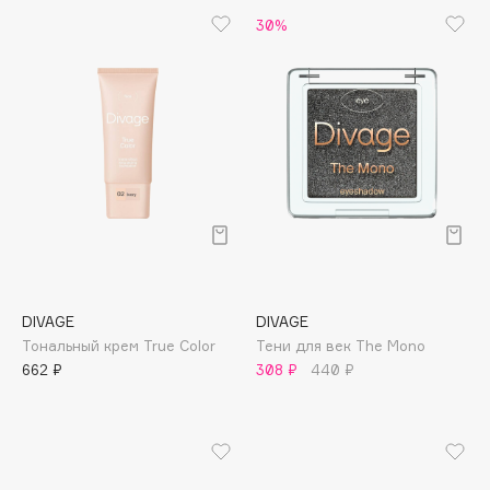
B
30%
Babor
Baffy
Balmain Hair Couture
ЭКСКЛЮЗИВ
Banderas
Basicare
Batiste
Beauty Bomb
Beauty Pati
Beautyblades
НОВИНКА
DIVAGE
DIVAGE
beautyblender
Тональный крем True Color
Тени для век The Mono
662 ₽
308 ₽
440 ₽
Bebble
Beverly Hills Polo Club
Biodance
Bioderma