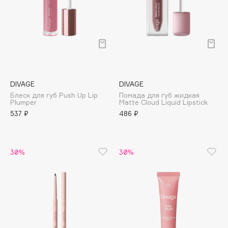
Collagenina
Consly
Corimo
CosRX
Cottolina
Crescina
DIVAGE
DIVAGE
Cunzite
Блеск для губ Push Up Lip
Помада для губ жидкая
Plumper
Matte Cloud Liquid Lipstick
Curaprox
537 ₽
486 ₽
D
30%
30%
d'Alba
DABO
DARLING*
Darphin
Davines