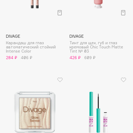
Deonica
Dessange
Dior
Divage
DIVAGE
DIVAGE
Dolce & Gabbana
Карандаш для глаз
Тинт для щек, губ и глаз
Dolomit
автоматический стойкий
кремовый Chic Touch Matte
Intense Color
Tint № 03
Dorco
284 ₽
406 ₽
426 ₽
609 ₽
DP Daily Perfection
Dr. Vranjes Firenze
Dr.Althea
Dr.Ceuracle
Dr.Jart+
DSD de Luxe
Dyson