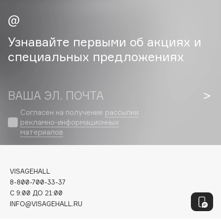
Geltek
Genosys
ЭКСКЛЮЗИВ
Geomar
Узнавайте первыми об акциях и
Giardino Magico
специальных предложениях
Gillette
Givenchy
Global Keratin
ВАША ЭЛ. ПОЧТА
Global White
Согласен на получение
рассылки
Gourmandise
рекламно-информационных
Grace Day
материалов
Guerlain
Guess
VISAGEHALL
8-800-700-33-37
H
C 9:00 ДО 21:00
INFO@VISAGEHALL.RU
Hadat Cosmetics