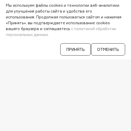
Hamis
МОИ ЗАКАЗЫ
Мы используем файлы cookies и технологии веб-аналитики
ПЕРСОНАЛЬНЫЙ КОНСУЛЬТАНТ
Hapica
для улучшения работы сайта и удобства его
АКЦИИ
использования. Продолжая пользоваться сайтом и нажимая
HELIBEAUTY
ИНТЕРЕСНОЕ
«Принять», вы подтверждаете использование cookies
Hempz
ПРОГРАММА ЛОЯЛЬНОСТИ
вашего браузера и соглашаетесь
с политикой обработки
персональных данных.
ДОСТАВКА И ОПЛАТА
HFC
ВОПРОСЫ И ОТВЕТЫ
Holika Holika
БРЕНДЫ
ПРИНЯТЬ
ОТМЕНИТЬ
Holly Polly
КАТАЛОГ
Holy Land
РАБОТА У НАС
МАГАЗИНЫ
I
КОНТАКТЫ
ПОСТАВЩИКАМ
АРЕНДА
I Love My Hair
Iceberg
VISAGE PRO
Icon Skin
СЕРВИСЫ
Influence Beauty
VK
INGLOT
TELEGRAM