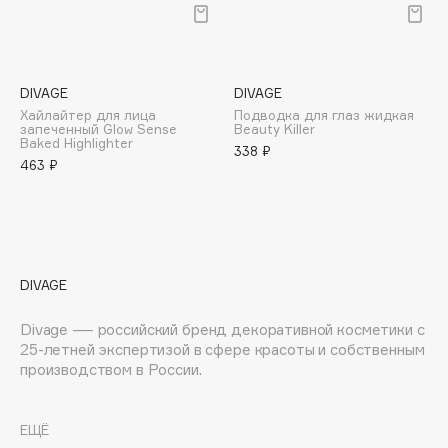
E
Eat My
Ecolatier
DIVAGE
DIVAGE
Ecotools
Хайлайтер для лица
Подводка для глаз жидкая
EGG
запеченный Glow Sense
Beauty Killer
Baked Highlighter
338 ₽
EGIA
463 ₽
Eigshow
Elemis
Elian Russia
Elie Saab
DIVAGE
Ella Bartsueva Brushes
EMBRACE Haircare
Divage — российский бренд декоративной косметики с
25-летней экспертизой в сфере красоты и собственным
Emmanuelle Jane
производством в России.
Enough
Современный подход к текстурам и упаковке,
EpilProfi
соответствие самым актуальным трендам, высокое
ЕЩЁ
Erborian