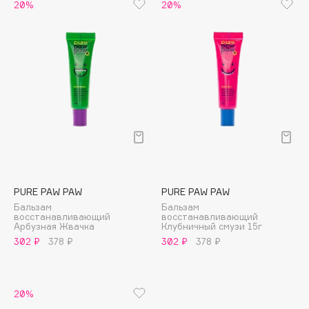
20%
20%
Cadence
Capelli Dorati
Carbon Theory
Carmex
Carolina Herrera
Catrice
Celimax
Cettua
Chupa Chups
PURE PAW PAW
PURE PAW PAW
Clarette
Бальзам
Бальзам
восстанавливающий
восстанавливающий
Clarins
Арбузная Жвачка
Клубничный смузи 15г
Clarins Precious
302 ₽
378 ₽
302 ₽
378 ₽
Clinique
Clive Christian
20%
Club De Nuit