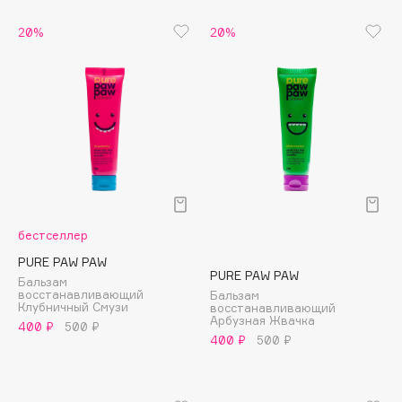
Biomed
Biorepair
20%
20%
Blanx
Blistex
BLOME
Boadicea The Victorious
Bobbi Brown
BOOMSHOP
BORK
Brunello Cucinelli
бестселлер
Bvlgari
PURE PAW PAW
PURE PAW PAW
by TERRY
Бальзам
восстанавливающий
Бальзам
BY WISHTREND
Клубничный Смузи
восстанавливающий
Арбузная Жвачка
400 ₽
500 ₽
Byredo
400 ₽
500 ₽
C