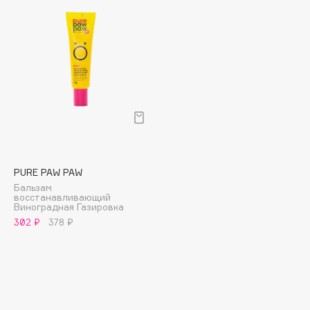
Collagenina
Consly
Corimo
CosRX
Cottolina
Crescina
Cunzite
Curaprox
PURE PAW PAW
D
Бальзам
восстанавливающий
Виноградная Газировка
d'Alba
302 ₽
378 ₽
DABO
DARLING*
Darphin
Davines