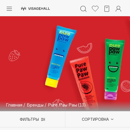
Каталог
Аутлет
0 - 9
A
B
C
D
E
F
G
H
I
J
K
L
M
N
O
P
Q
R
S
Солнечная линия
Макияж
ПОПУЛЯРНЫЕ
Уход
Ароматы
Dior
Nashi Argan
Азия
d'Alba
Главная
/
Бренды
/
Pure Paw Paw
(13)
Для мужчин
Zielinski & Rozen
SHIKstudio
Детям
ФИЛЬТРЫ
СОРТИРОВКА
Romanovamakeup