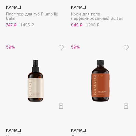
Apagard
KAMALI
KAMALI
Плампер для губ Plump lip
Крем для тела
Aravia Professional
balm
парфюмированный Sultan
Arcadia
747 ₽
1493 ₽
649 ₽
1298 ₽
Archetype
Architect Demidoff
50%
50%
ARIVE MAKEUP
Art&Fact
Art-Visage
Artdeco
Astra
Atelier Rebul
Augustinus Bader
Aveda
Avene
KAMALI
KAMALI