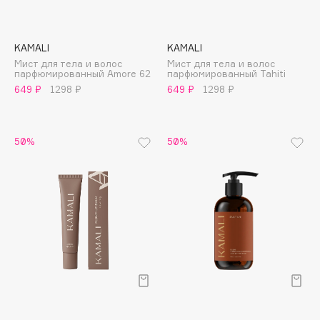
Adele for you
Финал лета
Advante
ЭКСКЛЮЗИВ
1 АВГ - 31 АВГ
KAMALI
KAMALI
Aesop
Мист для тела и волос
Мист для тела и волос
Age Stop
парфюмированный Amore 62
парфюмированный Tahiti
ЭКСКЛЮЗИВ
649 ₽
1298 ₽
649 ₽
1298 ₽
AHFA Cosmetics
Ajmal
Alix Avien
50%
50%
Allies of Skin
AMAN
Amina Daudova Brushes
Amouage
Amuleto Di Casa
Angiopharm
ЭКСКЛЮЗИВ
Annbeauty
Anua
Apadent