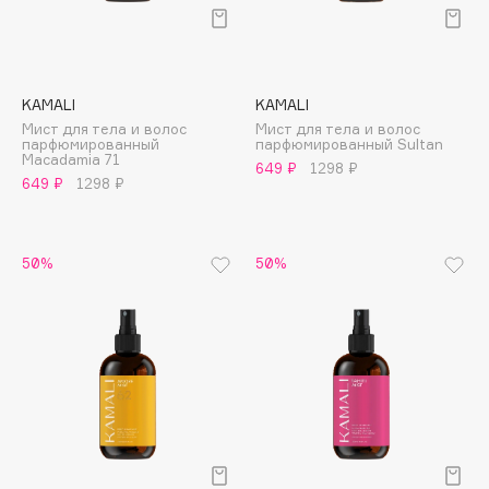
Подарки
Tom Ford
HFC
Для дома
Angiopharm
Техника
KIKO Milano
KAMALI
KAMALI
Estée Lauder
Мист для тела и волос
Мист для тела и волос
парфюмированный
парфюмированный Sultan
Clarins
Macadamia 71
649 ₽
1298 ₽
649 ₽
1298 ₽
0 - 9
50%
50%
100BON
22|11
A
Acqua di Parma
Acque di Italia