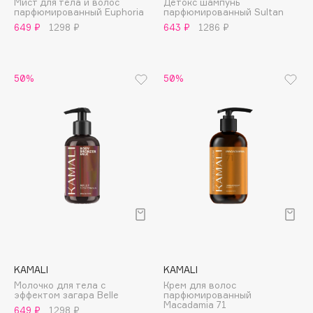
Мист для тела и волос
Детокс шампунь
B
парфюмированный Euphoria
парфюмированный Sultan
649 ₽
1298 ₽
643 ₽
1286 ₽
Babor
Baffy
Balmain Hair Couture
50%
50%
ЭКСКЛЮЗИВ
Banderas
Basicare
Batiste
Beauty Bomb
Beauty Pati
Beautyblades
НОВИНКА
beautyblender
Bebble
Beverly Hills Polo Club
KAMALI
KAMALI
Biodance
Молочко для тела с
Крем для волос
эффектом загара Belle
парфюмированный
Bioderma
Macadamia 71
649 ₽
1298 ₽