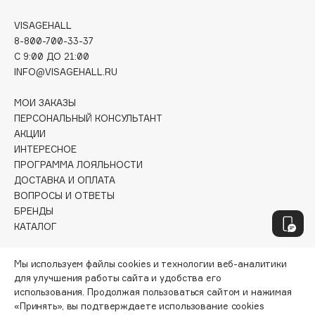
Fiona Franchimon
VISAGEHALL
Flipper
8-800-700-33-37
FLOEMA
C 9:00 ДО 21:00
INFO@VISAGEHALL.RU
Floraïku
Forlle'd
ЭКСКЛЮЗИВ
МОИ ЗАКАЗЫ
Fragrance Du Bois
ПЕРСОНАЛЬНЫЙ КОНСУЛЬТАНТ
АКЦИИ
Frederic Malle
ИНТЕРЕСНОЕ
Frudia
ПРОГРАММА ЛОЯЛЬНОСТИ
Funny Organix
ДОСТАВКА И ОПЛАТА
ВОПРОСЫ И ОТВЕТЫ
БРЕНДЫ
G
КАТАЛОГ
РАБОТА У НАС
Garnier
Мы используем файлы cookies и технологии веб-аналитики
МАГАЗИНЫ
Gecko
для улучшения работы сайта и удобства его
КОНТАКТЫ
использования. Продолжая пользоваться сайтом и нажимая
Geltek
ПОСТАВЩИКАМ
«Принять», вы подтверждаете использование cookies