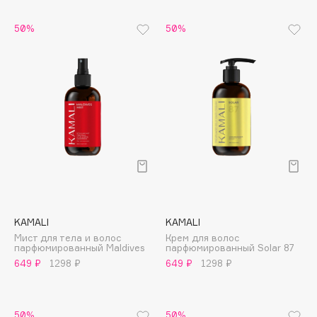
Cadence
50%
50%
Capelli Dorati
Carbon Theory
Carmex
Carolina Herrera
Catrice
Celimax
Cettua
Chupa Chups
Clarette
KAMALI
KAMALI
Clarins
Мист для тела и волос
Крем для волос
Clarins Precious
парфюмированный Maldives
парфюмированный Solar 87
НОВИНКА
649 ₽
1298 ₽
649 ₽
1298 ₽
Clinique
Clive Christian
Club De Nuit
50%
50%