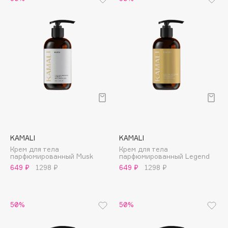
Collagenina
Consly
Corimo
CosRX
Cottolina
Crescina
Cunzite
Curaprox
KAMALI
KAMALI
D
Крем для тела
Крем для тела
парфюмированный Musk
парфюмированный Legend
d'Alba
649 ₽
1298 ₽
649 ₽
1298 ₽
DABO
DARLING*
50%
50%
Darphin
Davines