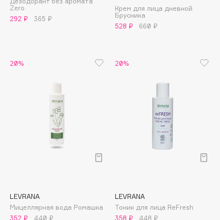
Дезодорант без аромата
Zero
Крем для лица дневной
Apagard
Брусника
292 ₽
365 ₽
Aravia Professional
528 ₽
660 ₽
Arcadia
Archetype
20%
20%
Architect Demidoff
ARIVE MAKEUP
Art&Fact
Art-Visage
Artdeco
Astra
Atelier Rebul
Augustinus Bader
Aveda
Avene
LEVRANA
LEVRANA
Мицеллярная вода Ромашка
Тоник для лица ReFresh
352 ₽
440 ₽
358 ₽
448 ₽