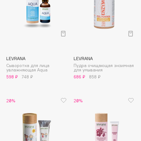
Collagenina
Consly
Corimo
CosRX
Cottolina
Crescina
Cunzite
LEVRANA
LEVRANA
Curaprox
Сыворотка для лица
Пудра очищающая энзимная
увлажняющая Aqua
для умывания
598 ₽
748 ₽
686 ₽
858 ₽
D
20%
20%
d'Alba
DABO
DARLING*
Darphin
Davines