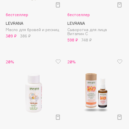
Подарки
Tom Ford
HFC
Для дома
бестселлер
бестселлер
Angiopharm
LEVRANA
LEVRANA
Техника
KIKO Milano
Масло для бровей и ресниц
Сыворотка для лица
Витамин С
Estée Lauder
309 ₽
386 ₽
598 ₽
748 ₽
Clarins
0 - 9
20%
20%
100BON
22|11
A
Acqua di Parma
Acque di Italia