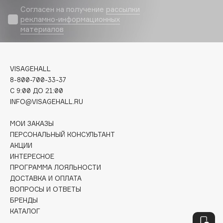
Согласен на получение
рассылки
Fiona Franchimon
рекламно-информационных
Flipper
материалов
FLOEMA
Floraïku
Forlle'd
VISAGEHALL
ЭКСКЛЮЗИВ
8-800-700-33-37
Fragrance Du Bois
C 9:00 ДО 21:00
Frederic Malle
INFO@VISAGEHALL.RU
Frudia
МОИ ЗАКАЗЫ
Funny Organix
ПЕРСОНАЛЬНЫЙ КОНСУЛЬТАНТ
АКЦИИ
ИНТЕРЕСНОЕ
G
ПРОГРАММА ЛОЯЛЬНОСТИ
ДОСТАВКА И ОПЛАТА
Garnier
ВОПРОСЫ И ОТВЕТЫ
Gecko
БРЕНДЫ
Geltek
КАТАЛОГ