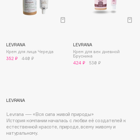
Deonica
Dessange
Dior
Divage
Dolce & Gabbana
LEVRANA
LEVRANA
Dolomit
Крем для лица Череда
Крем для век дневной
Брусника
Dorco
352 ₽
440 ₽
424 ₽
530 ₽
DP Daily Perfection
Dr. Vranjes Firenze
Dr.Althea
Dr.Ceuracle
LEVRANA
Dr.Jart+
DSD de Luxe
Levrana — «Вся сила живой природы»
Dyson
История компании началась с любви её создателей к
естественной красоте, природе, всему живому и
натуральному.