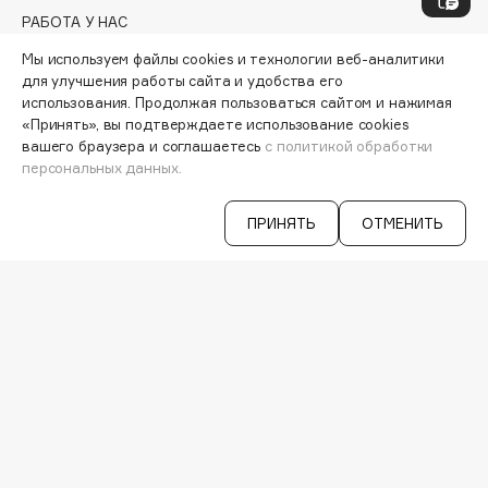
Genosys
ЭКСКЛЮЗИВ
РАБОТА У НАС
Geomar
МАГАЗИНЫ
Мы используем файлы cookies и технологии веб-аналитики
Giardino Magico
КОНТАКТЫ
для улучшения работы сайта и удобства его
ПОСТАВЩИКАМ
Gillette
использования. Продолжая пользоваться сайтом и нажимая
АРЕНДА
«Принять», вы подтверждаете использование cookies
Givenchy
вашего браузера и соглашаетесь
с политикой обработки
Global Keratin
VISAGE PRO
персональных данных.
СЕРВИСЫ
Global White
Gourmandise
VK
ПРИНЯТЬ
ОТМЕНИТЬ
TELEGRAM
Grace Day
WHATSAPP
Guerlain
MAX
Guess
IOS & Android >
H
Hadat Cosmetics
Hamis