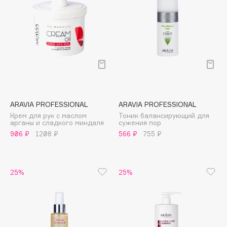
Deonica
Dessange
Dior
Divage
Dolce & Gabbana
Dolomit
Dorco
ARAVIA PROFESSIONAL
ARAVIA PROFESSIONAL
DP Daily Perfection
Крем для рук с маслом
Тоник балансирующий для
Dr. Vranjes Firenze
арганы и сладкого миндаля
сужения пор
906 ₽
1208 ₽
566 ₽
755 ₽
Dr.Althea
Dr.Ceuracle
Dr.Jart+
25%
25%
DSD de Luxe
Dyson