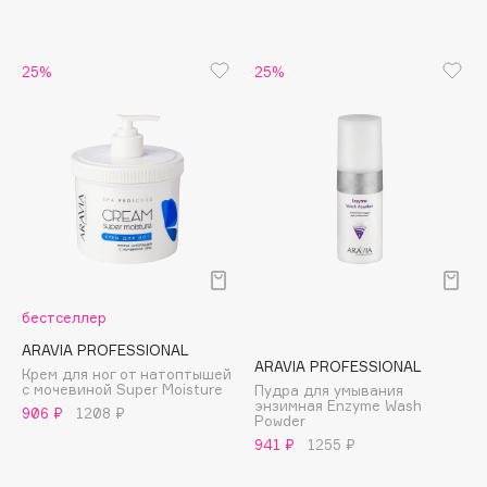
Apagard
Aravia Professional
25%
25%
Arcadia
Archetype
Architect Demidoff
ARIVE MAKEUP
Art&Fact
Art-Visage
Artdeco
Astra
бестселлер
Atelier Rebul
ARAVIA PROFESSIONAL
Augustinus Bader
ARAVIA PROFESSIONAL
Крем для ног от натоптышей
с мочевиной Super Moisture
Aveda
Пудра для умывания
энзимная Enzyme Wash
906 ₽
1208 ₽
Avene
Powder
941 ₽
1255 ₽