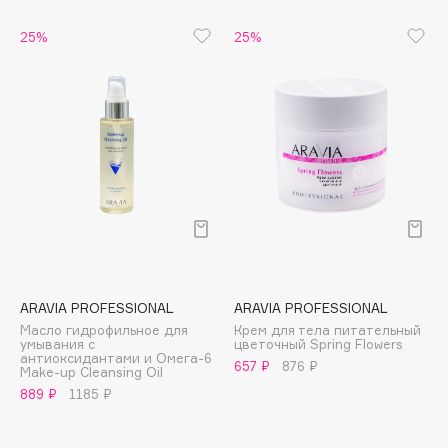
B
25%
25%
Babor
Baffy
Balmain Hair Couture
ЭКСКЛЮЗИВ
Banderas
Basicare
Batiste
Beauty Bomb
Beauty Pati
Beautyblades
НОВИНКА
ARAVIA PROFESSIONAL
ARAVIA PROFESSIONAL
beautyblender
Масло гидрофильное для
Крем для тела питательный
Bebble
умывания с
цветочный Spring Flowers
антиоксидантами и Омега-6
657 ₽
876 ₽
Beverly Hills Polo Club
Make-up Cleansing Oil
889 ₽
1185 ₽
Biodance
Bioderma