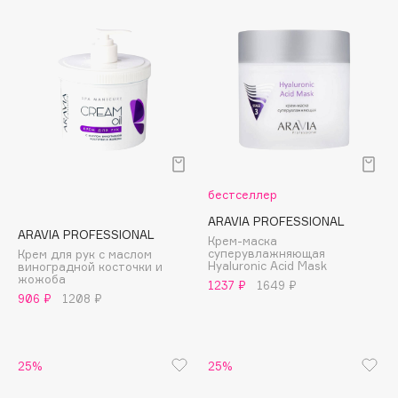
Cadence
Capelli Dorati
Carbon Theory
Carmex
Carolina Herrera
Catrice
Celimax
бестселлер
Cettua
ARAVIA PROFESSIONAL
Chupa Chups
ARAVIA PROFESSIONAL
Крем-маска
суперувлажняющая
Крем для рук с маслом
Clarette
Hyaluronic Acid Mask
виноградной косточки и
жожоба
Clarins
1237 ₽
1649 ₽
906 ₽
1208 ₽
Clarins Precious
НОВИНКА
Clinique
Clive Christian
25%
25%
Club De Nuit