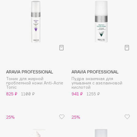
Collagenina
Consly
Corimo
CosRX
Cottolina
Crescina
Cunzite
Curaprox
ARAVIA PROFESSIONAL
ARAVIA PROFESSIONAL
Тоник для жирной
Пудра энзимная для
проблемной кожи Anti-Acne
умывания с азелаиновой
D
Tonic
кислотой
825 ₽
1100 ₽
941 ₽
1255 ₽
d'Alba
DABO
DARLING*
25%
25%
Darphin
Davines