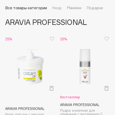
Подарки
Tom Ford
Все товары категории
Уход
Макияж
Подарки
HFC
Для дома
Angiopharm
ARAVIA PROFESSIONAL
Техника
KIKO Milano
Estée Lauder
Clarins
25%
25%
0 - 9
100BON
22|11
A
бестселлер
Acqua di Parma
ARAVIA PROFESSIONAL
ARAVIA PROFESSIONAL
Пудра энзимная для
Acque di Italia
умывания с витамином С
Крем для рук с маслом