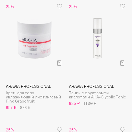
Biomed
25%
25%
Biorepair
Blanx
Blistex
BLOME
Boadicea The Victorious
Bobbi Brown
BOOMSHOP
BORK
Brunello Cucinelli
Bvlgari
ARAVIA PROFESSIONAL
ARAVIA PROFESSIONAL
by TERRY
Крем для тела
Тоник с фруктовыми
увлажняющий лифтинговый
кислотами AHA-Glycolic Tonic
BY WISHTREND
Pink Grapefruit
825 ₽
1100 ₽
657 ₽
876 ₽
Byredo
C
25%
25%