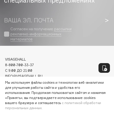
специальных предложениях
Genosys
ЭКСКЛЮЗИВ
Geomar
Giardino Magico
ВАША ЭЛ. ПОЧТА
Gillette
Согласен на получение
рассылки
Givenchy
рекламно-информационных
Global Keratin
материалов
Global White
Gourmandise
Grace Day
VISAGEHALL
8-800-700-33-37
Guerlain
C 9:00 ДО 21:00
Guess
INFO@VISAGEHALL.RU
Мы используем файлы cookies и технологии веб-аналитики
МОИ ЗАКАЗЫ
для улучшения работы сайта и удобства его
H
использования. Продолжая пользоваться сайтом и нажимая
ПЕРСОНАЛЬНЫЙ КОНСУЛЬТАНТ
«Принять», вы подтверждаете использование cookies
АКЦИИ
Hadat Cosmetics
вашего браузера и соглашаетесь
с политикой обработки
ИНТЕРЕСНОЕ
персональных данных.
Hamis
ПРОГРАММА ЛОЯЛЬНОСТИ