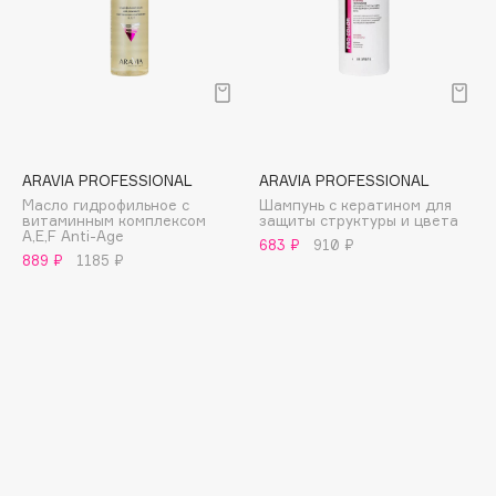
E
Eat My
Ecolatier
Ecotools
EGIA
Eigshow
ARAVIA PROFESSIONAL
ARAVIA PROFESSIONAL
Масло гидрофильное с
Шампунь с кератином для
Elemis
витаминным комплексом
защиты структуры и цвета
А,Е,F Anti-Age
Elian Russia
683 ₽
910 ₽
889 ₽
1185 ₽
Elie Saab
Ella Bartsueva Brushes
EMBRACE Haircare
Emmanuelle Jane
Enough
EpilProfi
Erborian
Essence