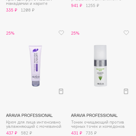
макадамии и карите
Adele for you
941 ₽
1255 ₽
Финал лета
335 ₽
1208 ₽
Advante
ЭКСКЛЮЗИВ
1 АВГ - 31 АВГ
Aesop
Age Stop
ЭКСКЛЮЗИВ
25%
25%
AHFA Cosmetics
Ajmal
Alix Avien
Allies of Skin
AMAN
Amina Daudova Brushes
Amouage
Amuleto Di Casa
Angiopharm
ЭКСКЛЮЗИВ
ARAVIA PROFESSIONAL
ARAVIA PROFESSIONAL
Annbeauty
Крем для лица интенсивно
Тоник очищающий против
Anua
увлажняющий с мочевиной
черных точек и комедонов
437 ₽
582 ₽
431 ₽
735 ₽
Apadent