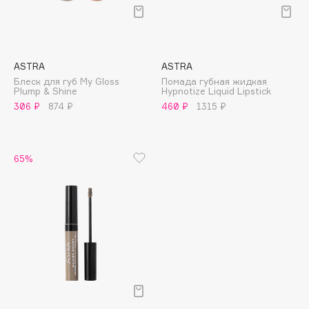
Подарки
Tom Ford
HFC
Для дома
Angiopharm
Техника
KIKO Milano
ASTRA
ASTRA
Estée Lauder
Блеск для губ My Gloss
Помада губная жидкая
Plump & Shine
Hypnotize Liquid Lipstick
Clarins
306 ₽
874 ₽
460 ₽
1315 ₽
0 - 9
65%
100BON
22|11
A
Acqua di Parma
Acque di Italia