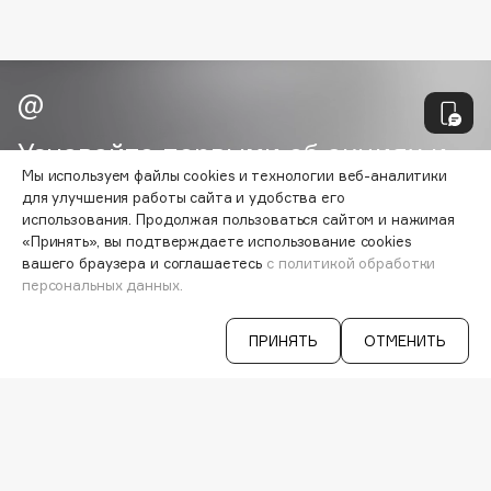
Biomed
Biorepair
Blanx
Blistex
BLOME
Узнавайте первыми об акциях и
Boadicea The Victorious
Мы используем файлы cookies и технологии веб-аналитики
специальных предложениях
Bobbi Brown
для улучшения работы сайта и удобства его
использования. Продолжая пользоваться сайтом и нажимая
BOOMSHOP
«Принять», вы подтверждаете использование cookies
BORK
вашего браузера и соглашаетесь
с политикой обработки
ВАША ЭЛ. ПОЧТА
Brunello Cucinelli
персональных данных.
Согласен на получение
рассылки
Bvlgari
рекламно-информационных
ПРИНЯТЬ
ОТМЕНИТЬ
by TERRY
материалов
BY WISHTREND
Byredo
VISAGEHALL
8-800-700-33-37
C
C 9:00 ДО 21:00