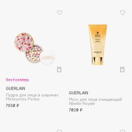
Jo Malone London
Juliette Has A Gun
Juvena
K
K18
Kamali
KARME
бестселлер
Kenzo
GUERLAIN
Kerasys
GUERLAIN
Пудра для лица в шариках
Keune
Meteorites Perles
Мусс для лица очищающий
Abeille Royale
KEVIN.MURPHY
7930 ₽
7020 ₽
Kevyn Aucoin
Khayali
KIKO Milano