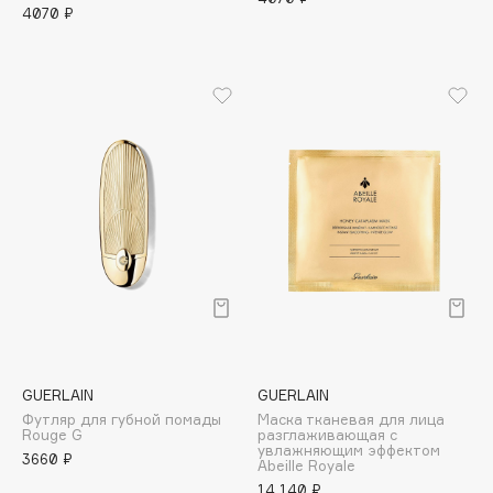
Hamis
4070 ₽
Hapica
HELIBEAUTY
Hempz
HFC
Holika Holika
Holly Polly
Holy Land
I
I Love My Hair
Iceberg
GUERLAIN
GUERLAIN
Icon Skin
Футляр для губной помады
Маска тканевая для лица
Rouge G
разглаживающая с
Influence Beauty
увлажняющим эффектом
3660 ₽
Abeille Royale
INGLOT
14 140 ₽