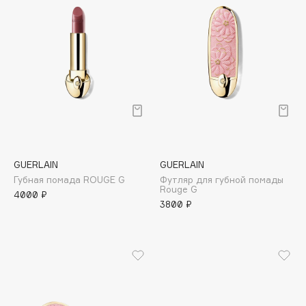
Cadence
Capelli Dorati
Carbon Theory
Carmex
Carolina Herrera
Catrice
Celimax
Cettua
GUERLAIN
GUERLAIN
Chupa Chups
Губная помада ROUGE G
Футляр для губной помады
Rouge G
4000 ₽
Clarette
3800 ₽
Clarins
Clarins Precious
Clinique
Clive Christian
Club De Nuit