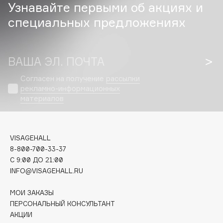
Узнавайте первыми об акциях и
Missha
Mixit
специальных предложениях
Montale
MontCarotte
ВАША ЭЛ. ПОЧТА
Moriki Doriki
Moroccanoil
Согласен на получение
рассылки
Moschino
рекламно-информационных
материалов
Mr&Mrs Fragrance
Mémoires D'amour
VISAGEHALL
N
8-800-700-33-37
C 9:00 ДО 21:00
INFO@VISAGEHALL.RU
nailLOOK
Narciso Rodriguez
МОИ ЗАКАЗЫ
Nashi Argan
ПЕРСОНАЛЬНЫЙ КОНСУЛЬТАНТ
ОФЛАЙН
АКЦИИ
Nasomatto