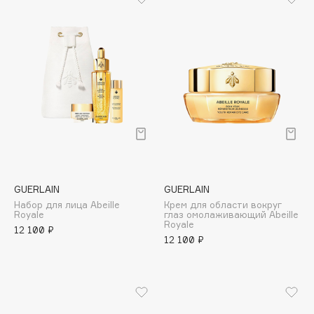
Biomed
Biorepair
Blanx
Blistex
BLOME
Boadicea The Victorious
Bobbi Brown
BOOMSHOP
BORK
Brunello Cucinelli
GUERLAIN
GUERLAIN
Bvlgari
Набор для лица Abeille
Крем для области вокруг
Royale
глаз омолаживающий Abeille
by TERRY
Royale
12 100 ₽
BY WISHTREND
12 100 ₽
Byredo
C