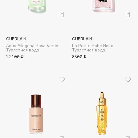
E
Eat My
Ecolatier
Ecotools
GUERLAIN
GUERLAIN
EGG
Aqua Allegoria Rosa Verde
La Petite Robe Noire
EGIA
Туалетная вода
Туалетная вода
12 100 ₽
8300 ₽
Eigshow
Elemis
Elian Russia
Elie Saab
Ella Bartsueva Brushes
EMBRACE Haircare
Emmanuelle Jane
Enough
EpilProfi
Erborian