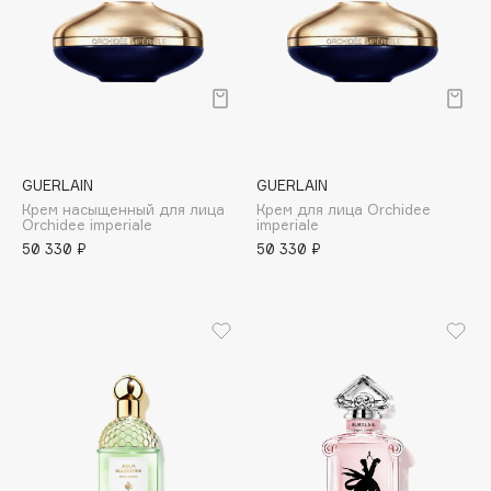
Deonica
Dessange
Dior
Divage
Dolce & Gabbana
Dolomit
GUERLAIN
GUERLAIN
Dorco
Крем насыщенный для лица
Крем для лица Orchidee
Orchidee imperiale
imperiale
DP Daily Perfection
50 330 ₽
50 330 ₽
Dr. Vranjes Firenze
Dr.Althea
Dr.Ceuracle
Dr.Jart+
DSD de Luxe
Dyson