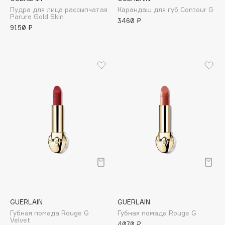
Geltek
Пудра для лица рассыпчатая
Карандаш для губ Contour G
Genosys
Parure Gold Skin
ЭКСКЛЮЗИВ
3460 ₽
9150 ₽
Geomar
Giardino Magico
Gillette
Givenchy
Global Keratin
Global White
Gourmandise
Grace Day
Guerlain
Guess
H
GUERLAIN
GUERLAIN
Губная помада Rouge G
Губная помада Rouge G
Hadat Cosmetics
Velvet
4070 ₽