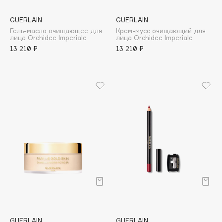
Fillerina
GUERLAIN
GUERLAIN
Fiona Franchimon
Гель-масло очищающее для
Крем-мусс очищающий для
лица Orchidee Imperiale
лица Orchidee Imperiale
Flipper
13 210 ₽
13 210 ₽
FLOEMA
Floraïku
Forlle'd
ЭКСКЛЮЗИВ
Fragrance Du Bois
Frederic Malle
Frudia
Funny Organix
G
Garnier
Gecko
GUERLAIN
GUERLAIN