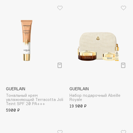
B
Babor
Baffy
Balmain Hair Couture
ЭКСКЛЮЗИВ
Banderas
Basicare
Batiste
Beauty Bomb
Beauty Pati
Beautyblades
НОВИНКА
GUERLAIN
GUERLAIN
beautyblender
Тональный крем
Набор подарочный Abeille
увлажняющий Terracotta Joli
Royale
Bebble
Teint SPF 20 PA+++
19 900 ₽
Beverly Hills Polo Club
5900 ₽
Biodance
Bioderma