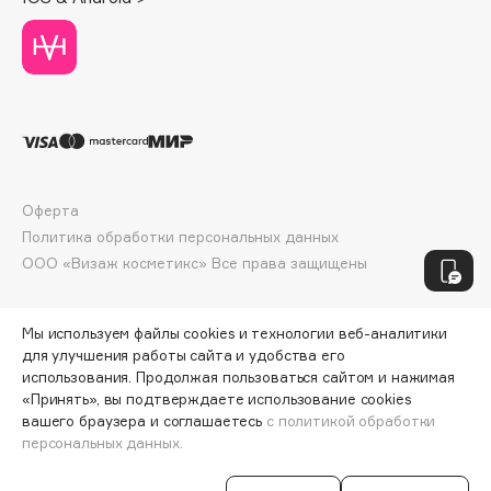
Organic Shop
Oribe
Original&Mineral
ЭКСКЛЮЗИВ
Ormonde Jayne
Ostwint
Оферта
P
Политика обработки персональных данных
ООО «Визаж косметикс» Все права защищены
Palais Des Thés | Пале де Тэ
Parfums de Marly
Мы используем файлы cookies и технологии веб-аналитики
Pasta del Capitano
для улучшения работы сайта и удобства его
Perioe
использования. Продолжая пользоваться сайтом и нажимая
PHENOMENON
«Принять», вы подтверждаете использование cookies
вашего браузера и соглашаетесь
с политикой обработки
pHformula
ЭКСКЛЮЗИВ
персональных данных.
Physicians Formula