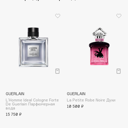
Apagard
Aravia Professional
Arcadia
Archetype
Architect Demidoff
ARIVE MAKEUP
Art&Fact
Art-Visage
Artdeco
Astra
Atelier Rebul
GUERLAIN
GUERLAIN
Augustinus Bader
L`Homme Ideal Cologne Forte
La Petite Robe Noire Духи
Aveda
De Guerlain Парфюмерная
10 500 ₽
вода
Avene
15 750 ₽