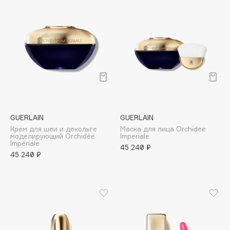
Lebel
Levrana
LIC
Ligne St. Barth
Likato Professional
Limba
Limoni
Liquides Imaginaires
GUERLAIN
GUERLAIN
Locherber Milano
Крем для шеи и декольте
Маска для лица Orchidee
моделирующий Orchidée
Imperiale
Loewe
Impériale
45 240 ₽
45 240 ₽
Love Generation
LPDO
LULU
LuxVisage
L’Occitane
L’Oreal Paris