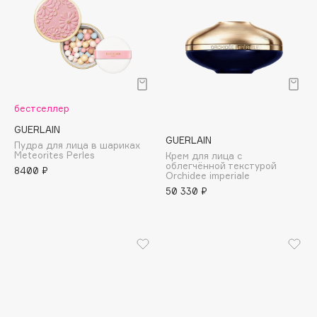
Collagenina
Consly
Corimo
CosRX
Cottolina
Crescina
бестселлер
Cunzite
GUERLAIN
GUERLAIN
Curaprox
Пудра для лица в шариках
Meteorites Perles
Крем для лица с
облегчённой текстурой
8400 ₽
Orchidee imperiale
50 330 ₽
D
d'Alba
DABO
DARLING*
Darphin
Davines