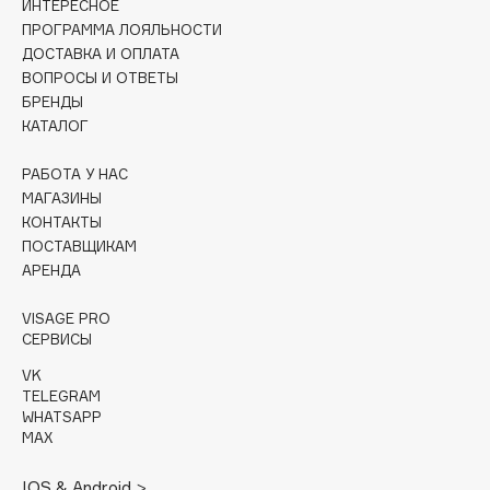
ИНТЕРЕСНОЕ
Natura Siberica
ПРОГРАММА ЛОЯЛЬНОСТИ
NE BLEDNAYA BY GEV MUA
ДОСТАВКА И ОПЛАТА
Nescens
ВОПРОСЫ И ОТВЕТЫ
БРЕНДЫ
Nesti Dante
КАТАЛОГ
NEXTBEAU
Nina Ricci
РАБОТА У НАС
МАГАЗИНЫ
Ninelle
КОНТАКТЫ
Note Cosmetique
ПОСТАВЩИКАМ
Nrav
АРЕНДА
Nudibranches
VISAGE PRO
СЕРВИСЫ
O
VK
TELEGRAM
WHATSAPP
OK Beauty
MAX
OPENFACE
Organic Men
IOS & Android >