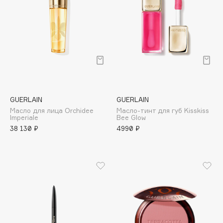
L’Oréal Professionnel
M
MAC
Maison Francis Kurkdjian
ОФЛАЙН
GUERLAIN
GUERLAIN
Maison Tahite
Масло для лица Orchidee
Масло-тинт для губ Kisskiss
Majestic
ЭКСКЛЮЗИВ
Imperiale
Bee Glow
38 130 ₽
4990 ₽
Make Up For Ever
Makeup Revolution
Mancera
Mandarina Duck
Manly PRO
Manyo Factory
MARABU